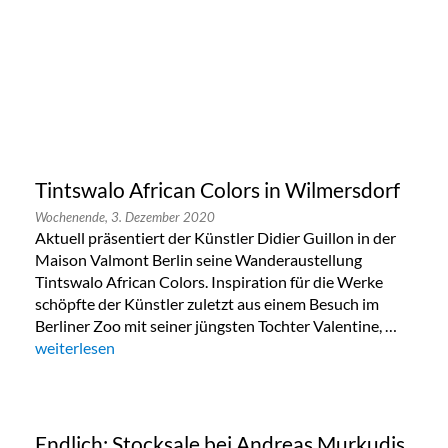
Tintswalo African Colors in Wilmersdorf
Wochenende,
3. Dezember 2020
Aktuell präsentiert der Künstler Didier Guillon in der
Maison Valmont Berlin seine Wanderaustellung
Tintswalo African Colors. Inspiration für die Werke
schöpfte der Künstler zuletzt aus einem Besuch im
Berliner Zoo mit seiner jüngsten Tochter Valentine, …
„Tintswalo African Colors in Wilmersdorf“
weiterlesen
Endlich: Stocksale bei Andreas Murkudis