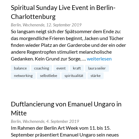
Spiritual Sunday Live Event in Berlin-
Charlottenburg
Berlin,
Wochenende,
12. September 2019
So langsam neigt sich der Spätsommer dem Ende zu:
das morgendliche Frieren beginnt, Jacken und Tücher
finden wieder Platz an der Garderobe und der ein oder
andere Regentropfen stimuliert melancholische
Gedanken. Kein Grund zur Sorge, …
„Spiritual Sunday Live E
weiterlesen
balance
coaching
event
kraft
laura seiler
networking
selbstliebe
spiritualität
stärke
Duftlancierung von Emanuel Ungaro in
Mitte
Berlin,
Wochenende,
4. September 2019
Im Rahmen der Berlin Art Week vom 11. bis 15.
September präsentiert Emanuel Ungaro sein neues