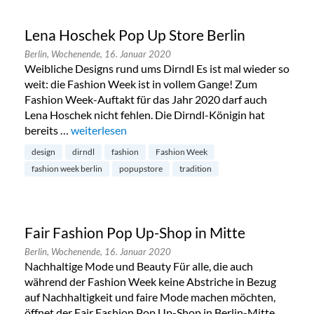
Lena Hoschek Pop Up Store Berlin
Berlin,
Wochenende,
16. Januar 2020
Weibliche Designs rund ums Dirndl Es ist mal wieder so
weit: die Fashion Week ist in vollem Gange! Zum
Fashion Week-Auftakt für das Jahr 2020 darf auch
Lena Hoschek nicht fehlen. Die Dirndl-Königin hat
bereits …
„Lena Hoschek Pop Up Store Berlin“
weiterlesen
design
dirndl
fashion
Fashion Week
fashion week berlin
popupstore
tradition
Fair Fashion Pop Up-Shop in Mitte
Berlin,
Wochenende,
16. Januar 2020
Nachhaltige Mode und Beauty Für alle, die auch
während der Fashion Week keine Abstriche in Bezug
auf Nachhaltigkeit und faire Mode machen möchten,
öffnet der Fair Fashion Pop Up-Shop in Berlin-Mitte