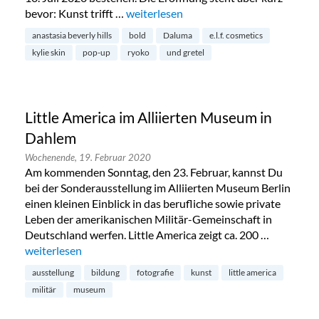
bevor: Kunst trifft …
„Kunst trifft Beauty: The Gallery Store 
weiterlesen
anastasia beverly hills
bold
Daluma
e.l.f. cosmetics
kylie skin
pop-up
ryoko
und gretel
Little America im Alliierten Museum in
Dahlem
Wochenende,
19. Februar 2020
Am kommenden Sonntag, den 23. Februar, kannst Du
bei der Sonderausstellung im Alliierten Museum Berlin
einen kleinen Einblick in das berufliche sowie private
Leben der amerikanischen Militär-Gemeinschaft in
Deutschland werfen. Little America zeigt ca. 200 …
„Little America im Alliierten Museum in Dahlem“
weiterlesen
ausstellung
bildung
fotografie
kunst
little america
militär
museum