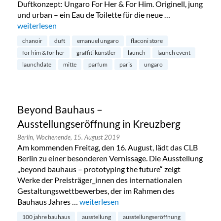
Duftkonzept: Ungaro For Her & For Him. Originell, jung
und urban – ein Eau de Toilette für die neue …
„Duftlancierung von Emanuel Ungaro in Mitte“
weiterlesen
chanoir
duft
emanuel ungaro
flaconi store
for him & for her
graffiti künstler
launch
launch event
launchdate
mitte
parfum
paris
ungaro
Beyond Bauhaus –
Ausstellungseröffnung in Kreuzberg
Berlin,
Wochenende,
15. August 2019
Am kommenden Freitag, den 16. August, lädt das CLB
Berlin zu einer besonderen Vernissage. Die Ausstellung
„beyond bauhaus – prototyping the future“ zeigt
Werke der Preisträger_innen des internationalen
Gestaltungswettbewerbes, der im Rahmen des
Bauhaus Jahres …
„Beyond Bauhaus – Ausstellungseröffnun
weiterlesen
100 jahre bauhaus
ausstellung
ausstellungseröffnung