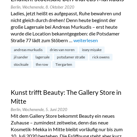
Berlin,
Wochenende,
8. Oktober 2020
Ladies, jetzt heißt es aufgepasst, Ruhe bewahren und
nicht gleich durch drehen! Denn heute beginnt der
große Lagersale bei Andreas Murkudis – erst heute
wurde die Location bekanntgegeben: die Potsdamer
Straße 77 lädt zum Stöbern …
„Endlich: Stocksale bei Andre
weiterlesen
andreas murkudis
dries van noren
issey miyake
jil sander
lagersale
potsdamer straße
rick owens
stocksale
the row
Tiergarten
Kunst trifft Beauty: The Gallery Store in
Mitte
Berlin,
Wochenende,
5. Juni 2020
Mit dem Gallery Store bekommt Beauty ein neues
Zuhause – zumindest zeitweise, denn das neue
Kosmetik-Mekka in Mitte bleibt vorläufig nur bis zum
10. Juli 2020 bestehen. Die Eröffnung steht aber kurz