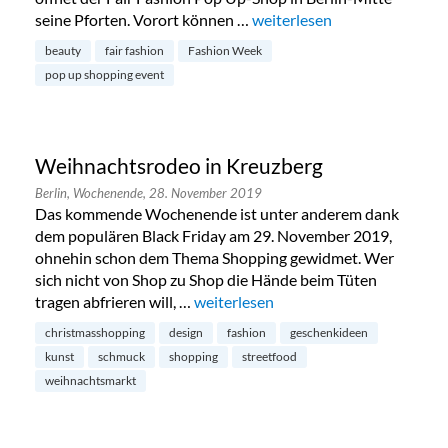
seine Pforten. Vorort können …
„Fair Fashion Pop Up-Shop i
weiterlesen
beauty
fair fashion
Fashion Week
pop up shopping event
Weihnachtsrodeo in Kreuzberg
Berlin,
Wochenende,
28. November 2019
Das kommende Wochenende ist unter anderem dank
dem populären Black Friday am 29. November 2019,
ohnehin schon dem Thema Shopping gewidmet. Wer
sich nicht von Shop zu Shop die Hände beim Tüten
tragen abfrieren will, …
„Weihnachtsrodeo in Kreuzberg“
weiterlesen
christmasshopping
design
fashion
geschenkideen
kunst
schmuck
shopping
streetfood
weihnachtsmarkt