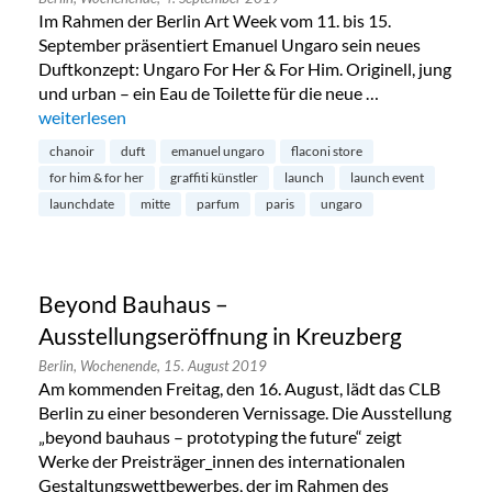
Im Rahmen der Berlin Art Week vom 11. bis 15.
September präsentiert Emanuel Ungaro sein neues
Duftkonzept: Ungaro For Her & For Him. Originell, jung
und urban – ein Eau de Toilette für die neue …
„Duftlancierung von Emanuel Ungaro in Mitte“
weiterlesen
chanoir
duft
emanuel ungaro
flaconi store
for him & for her
graffiti künstler
launch
launch event
launchdate
mitte
parfum
paris
ungaro
Beyond Bauhaus –
Ausstellungseröffnung in Kreuzberg
Berlin,
Wochenende,
15. August 2019
Am kommenden Freitag, den 16. August, lädt das CLB
Berlin zu einer besonderen Vernissage. Die Ausstellung
„beyond bauhaus – prototyping the future“ zeigt
Werke der Preisträger_innen des internationalen
Gestaltungswettbewerbes, der im Rahmen des