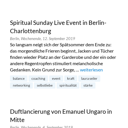
Spiritual Sunday Live Event in Berlin-
Charlottenburg
Berlin,
Wochenende,
12. September 2019
So langsam neigt sich der Spätsommer dem Ende zu:
das morgendliche Frieren beginnt, Jacken und Tücher
finden wieder Platz an der Garderobe und der ein oder
andere Regentropfen stimuliert melancholische
Gedanken. Kein Grund zur Sorge, …
„Spiritual Sunday Live E
weiterlesen
balance
coaching
event
kraft
laura seiler
networking
selbstliebe
spiritualität
stärke
Duftlancierung von Emanuel Ungaro in
Mitte
Berlin,
Wochenende,
4. September 2019