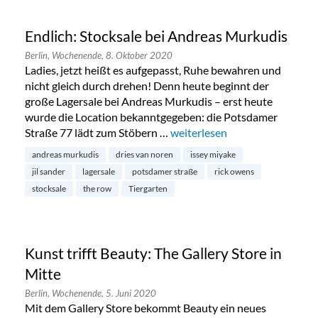
Endlich: Stocksale bei Andreas Murkudis
Berlin,
Wochenende,
8. Oktober 2020
Ladies, jetzt heißt es aufgepasst, Ruhe bewahren und
nicht gleich durch drehen! Denn heute beginnt der
große Lagersale bei Andreas Murkudis – erst heute
wurde die Location bekanntgegeben: die Potsdamer
Straße 77 lädt zum Stöbern …
„Endlich: Stocksale bei Andre
weiterlesen
andreas murkudis
dries van noren
issey miyake
jil sander
lagersale
potsdamer straße
rick owens
stocksale
the row
Tiergarten
Kunst trifft Beauty: The Gallery Store in
Mitte
Berlin,
Wochenende,
5. Juni 2020
Mit dem Gallery Store bekommt Beauty ein neues