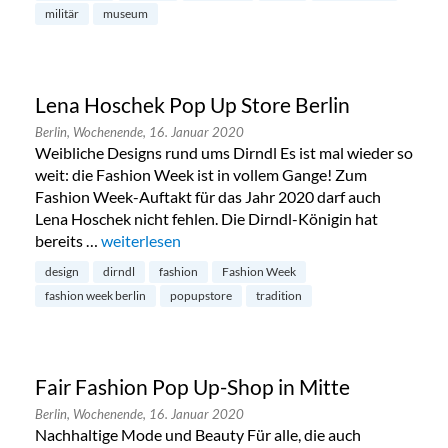
militär
museum
Lena Hoschek Pop Up Store Berlin
Berlin,
Wochenende,
16. Januar 2020
Weibliche Designs rund ums Dirndl Es ist mal wieder so
weit: die Fashion Week ist in vollem Gange! Zum
Fashion Week-Auftakt für das Jahr 2020 darf auch
Lena Hoschek nicht fehlen. Die Dirndl-Königin hat
bereits …
„Lena Hoschek Pop Up Store Berlin“
weiterlesen
design
dirndl
fashion
Fashion Week
fashion week berlin
popupstore
tradition
Fair Fashion Pop Up-Shop in Mitte
Berlin,
Wochenende,
16. Januar 2020
Nachhaltige Mode und Beauty Für alle, die auch