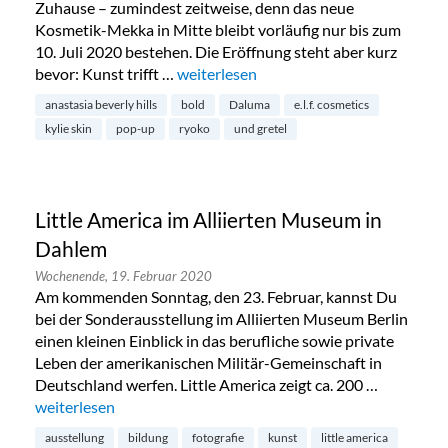
Zuhause – zumindest zeitweise, denn das neue
Kosmetik-Mekka in Mitte bleibt vorläufig nur bis zum
10. Juli 2020 bestehen. Die Eröffnung steht aber kurz
bevor: Kunst trifft …
„Kunst trifft Beauty: The Gallery Store 
weiterlesen
anastasia beverly hills
bold
Daluma
e.l.f. cosmetics
kylie skin
pop-up
ryoko
und gretel
Little America im Alliierten Museum in
Dahlem
Wochenende,
19. Februar 2020
Am kommenden Sonntag, den 23. Februar, kannst Du
bei der Sonderausstellung im Alliierten Museum Berlin
einen kleinen Einblick in das berufliche sowie private
Leben der amerikanischen Militär-Gemeinschaft in
Deutschland werfen. Little America zeigt ca. 200 …
„Little America im Alliierten Museum in Dahlem“
weiterlesen
ausstellung
bildung
fotografie
kunst
little america