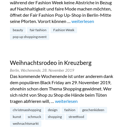
während der Fashion Week keine Abstriche in Bezug
auf Nachhaltigkeit und faire Mode machen möchten,
öffnet der Fair Fashion Pop Up-Shop in Berlin-Mitte
seine Pforten. Vorort können …
„Fair Fashion Pop Up-Shop i
weiterlesen
beauty
fair fashion
Fashion Week
pop up shopping event
Weihnachtsrodeo in Kreuzberg
Berlin,
Wochenende,
28. November 2019
Das kommende Wochenende ist unter anderem dank
dem populären Black Friday am 29. November 2019,
ohnehin schon dem Thema Shopping gewidmet. Wer
sich nicht von Shop zu Shop die Hände beim Tüten
tragen abfrieren will, …
„Weihnachtsrodeo in Kreuzberg“
weiterlesen
christmasshopping
design
fashion
geschenkideen
kunst
schmuck
shopping
streetfood
weihnachtsmarkt