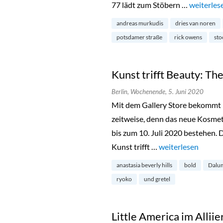
77 lädt zum Stöbern …
„Endlich:
weiterles
andreas murkudis
dries van noren
potsdamer straße
rick owens
sto
Kunst trifft Beauty: The
Berlin,
Wochenende,
5. Juni 2020
Mit dem Gallery Store bekommt 
zeitweise, denn das neue Kosmeti
bis zum 10. Juli 2020 bestehen. 
Kunst trifft …
„Kunst trifft Beaut
weiterlesen
anastasia beverly hills
bold
Dalu
ryoko
und gretel
Little America im Alli