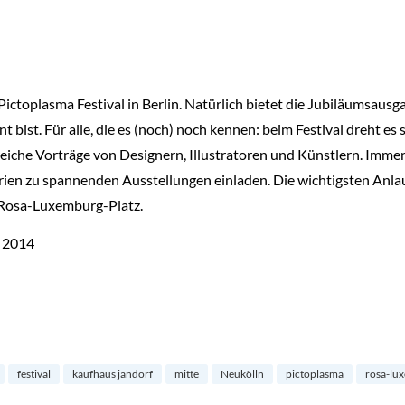
ictoplasma Festival in Berlin. Natürlich bietet die Jubiläumsausg
bist. Für alle, die es (noch) noch kennen: beim Festival dreht es
eiche Vorträge von Designern, Illustratoren und Künstlern. Imme
rien zu spannenden Ausstellungen einladen. Die wichtigsten Anlauf
 Rosa-Luxemburg-Platz.
i 2014
festival
kaufhaus jandorf
mitte
Neukölln
pictoplasma
rosa-lu