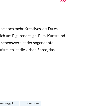
Foto:
abe noch mehr Kreatives, als Du es
 sich um Figurendesign, Film, Kunst und
r sehenswert ist der sogenannte
stellen ist die Urban Spree, das
xemburg platz
urban spree