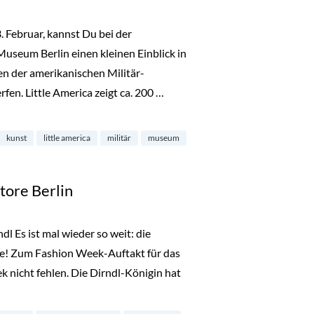
Februar, kannst Du bei der
Museum Berlin einen kleinen Einblick in
en der amerikanischen Militär-
en. Little America zeigt ca. 200 …
useum in Dahlem“
kunst
little america
militär
museum
tore Berlin
l Es ist mal wieder so weit: die
ge! Zum Fashion Week-Auftakt für das
 nicht fehlen. Die Dirndl-Königin hat
Store Berlin“