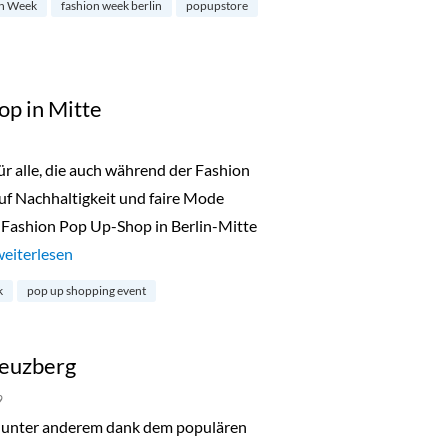
n Week
fashion week berlin
popupstore
op in Mitte
 alle, die auch während der Fashion
uf Nachhaltigkeit und faire Mode
 Fashion Pop Up-Shop in Berlin-Mitte
„Fair Fashion Pop Up-Shop in Mitte“
weiterlesen
k
pop up shopping event
reuzberg
9
unter anderem dank dem populären