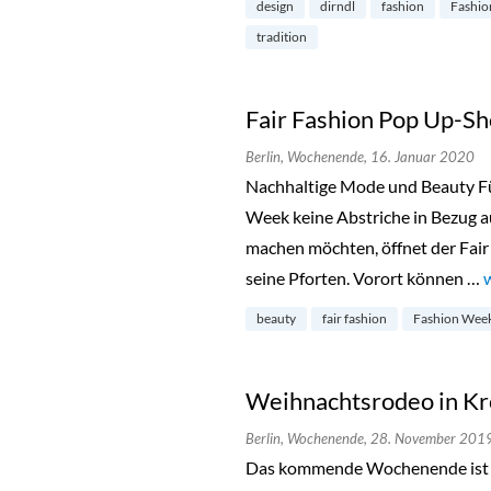
design
dirndl
fashion
Fashio
tradition
Fair Fashion Pop Up-Sh
Berlin,
Wochenende,
16. Januar 2020
Nachhaltige Mode und Beauty Für
Week keine Abstriche in Bezug a
machen möchten, öffnet der Fair
seine Pforten. Vorort können …
beauty
fair fashion
Fashion Wee
Weihnachtsrodeo in K
Berlin,
Wochenende,
28. November 201
Das kommende Wochenende ist 