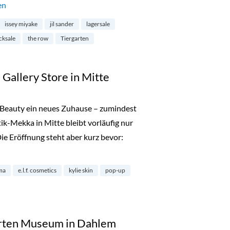
 Stocksale bei Andreas Murkudis“
en
issey miyake
jil sander
lagersale
cksale
the row
Tiergarten
 Gallery Store in Mitte
Beauty ein neues Zuhause – zumindest
k-Mekka in Mitte bleibt vorläufig nur
Die Eröffnung steht aber kurz bevor:
y: The Gallery Store in Mitte“
ma
e.l.f. cosmetics
kylie skin
pop-up
ierten Museum in Dahlem