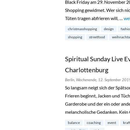
Black Friday am 29. November 
Shopping gewidmet. Wer sich ni
Tüten tragen abfrieren will, …
„W
wei
christmasshopping
design
fashi
shopping
streetfood
weihnachts
Spiritual Sunday Live Ev
Charlottenburg
Berlin,
Wochenende,
12. September 201
So langsam neigt sich der Spät
Frieren beginnt, Jacken und Tüch
Garderobe und der ein oder ande
melancholische Gedanken. Kein 
balance
coaching
event
kraf