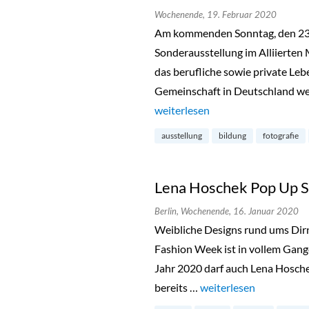
Wochenende,
19. Februar 2020
Am kommenden Sonntag, den 23. 
Sonderausstellung im Alliierten 
das berufliche sowie private Leb
Gemeinschaft in Deutschland werf
„Little America im Alliierten M
weiterlesen
ausstellung
bildung
fotografie
Lena Hoschek Pop Up S
Berlin,
Wochenende,
16. Januar 2020
Weibliche Designs rund ums Dirnd
Fashion Week ist in vollem Gan
Jahr 2020 darf auch Lena Hoschek
bereits …
„Lena Hoschek Pop Up 
weiterlesen