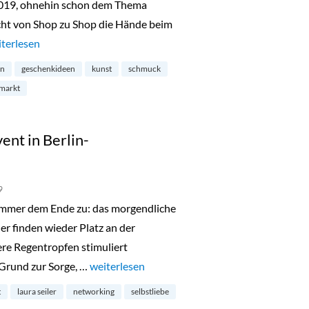
2019, ohnehin schon dem Thema
cht von Shop zu Shop die Hände beim
eihnachtsrodeo in Kreuzberg“
terlesen
on
geschenkideen
kunst
schmuck
markt
ent in Berlin-
9
sommer dem Ende zu: das morgendliche
er finden wieder Platz an der
re Regentropfen stimuliert
Grund zur Sorge, …
„Spiritual Sunday Live Event in Berlin-Charlot
weiterlesen
t
laura seiler
networking
selbstliebe