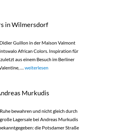
rs in Wilmersdorf
 Didier Guillon in der Maison Valmont
ntswalo African Colors. Inspiration für
zuletzt aus einem Besuch im Berliner
Valentine, …
„Tintswalo African Colors in Wilmersdorf“
weiterlesen
 Andreas Murkudis
t, Ruhe bewahren und nicht gleich durch
 große Lagersale bei Andreas Murkudis
 bekanntgegeben: die Potsdamer Straße