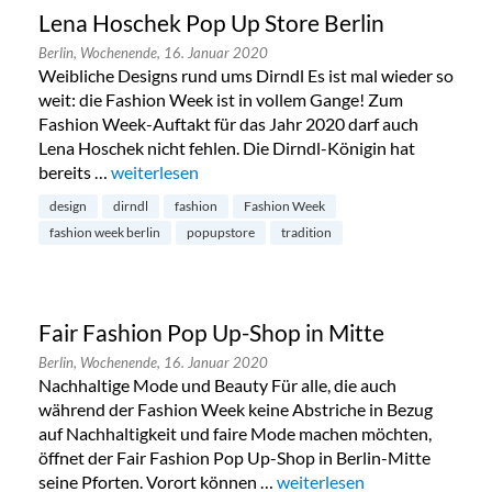
Lena Hoschek Pop Up Store Berlin
Berlin,
Wochenende,
16. Januar 2020
Weibliche Designs rund ums Dirndl Es ist mal wieder so
weit: die Fashion Week ist in vollem Gange! Zum
Fashion Week-Auftakt für das Jahr 2020 darf auch
Lena Hoschek nicht fehlen. Die Dirndl-Königin hat
bereits …
„Lena Hoschek Pop Up Store Berlin“
weiterlesen
design
dirndl
fashion
Fashion Week
fashion week berlin
popupstore
tradition
Fair Fashion Pop Up-Shop in Mitte
Berlin,
Wochenende,
16. Januar 2020
Nachhaltige Mode und Beauty Für alle, die auch
während der Fashion Week keine Abstriche in Bezug
auf Nachhaltigkeit und faire Mode machen möchten,
öffnet der Fair Fashion Pop Up-Shop in Berlin-Mitte
seine Pforten. Vorort können …
„Fair Fashion Pop Up-Shop i
weiterlesen