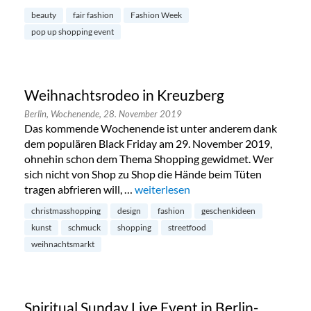
beauty
fair fashion
Fashion Week
pop up shopping event
Weihnachtsrodeo in Kreuzberg
Berlin,
Wochenende,
28. November 2019
Das kommende Wochenende ist unter anderem dank
dem populären Black Friday am 29. November 2019,
ohnehin schon dem Thema Shopping gewidmet. Wer
sich nicht von Shop zu Shop die Hände beim Tüten
tragen abfrieren will, …
„Weihnachtsrodeo in Kreuzberg“
weiterlesen
christmasshopping
design
fashion
geschenkideen
kunst
schmuck
shopping
streetfood
weihnachtsmarkt
Spiritual Sunday Live Event in Berlin-