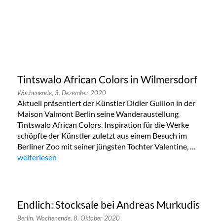
Tintswalo African Colors in Wilmersdorf
Wochenende,
3. Dezember 2020
Aktuell präsentiert der Künstler Didier Guillon in der
Maison Valmont Berlin seine Wanderaustellung
Tintswalo African Colors. Inspiration für die Werke
schöpfte der Künstler zuletzt aus einem Besuch im
Berliner Zoo mit seiner jüngsten Tochter Valentine, …
„Tintswalo African Colors in Wilmersdorf“
weiterlesen
Endlich: Stocksale bei Andreas Murkudis
Berlin,
Wochenende,
8. Oktober 2020