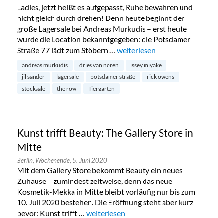
Ladies, jetzt heißt es aufgepasst, Ruhe bewahren und
nicht gleich durch drehen! Denn heute beginnt der
große Lagersale bei Andreas Murkudis – erst heute
wurde die Location bekanntgegeben: die Potsdamer
Straße 77 lädt zum Stöbern …
„Endlich: Stocksale bei Andre
weiterlesen
andreas murkudis
dries van noren
issey miyake
jil sander
lagersale
potsdamer straße
rick owens
stocksale
the row
Tiergarten
Kunst trifft Beauty: The Gallery Store in
Mitte
Berlin,
Wochenende,
5. Juni 2020
Mit dem Gallery Store bekommt Beauty ein neues
Zuhause – zumindest zeitweise, denn das neue
Kosmetik-Mekka in Mitte bleibt vorläufig nur bis zum
10. Juli 2020 bestehen. Die Eröffnung steht aber kurz
bevor: Kunst trifft …
„Kunst trifft Beauty: The Gallery Store 
weiterlesen