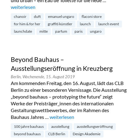
und urban – ein Eau de Toilette für die neue …
„Duftlancierung von Emanuel Ungaro in Mitte“
weiterlesen
chanoir
duft
emanuel ungaro
flaconi store
for him & for her
graffiti künstler
launch
launch event
launchdate
mitte
parfum
paris
ungaro
Beyond Bauhaus –
Ausstellungseröffnung in Kreuzberg
Berlin,
Wochenende,
15. August 2019
Am kommenden Freitag, den 16. August, lädt das CLB
Berlin zu einer besonderen Vernissage. Die Ausstellung
„beyond bauhaus – prototyping the future“ zeigt
Werke der Preisträger_innen des internationalen
Gestaltungswettbewerbes, der im Rahmen des
Bauhaus Jahres …
„Beyond Bauhaus – Ausstellungseröffnun
weiterlesen
100 jahre bauhaus
ausstellung
ausstellungseröffnung
beyond bauhaus
CLB Berlin
Design Akademie