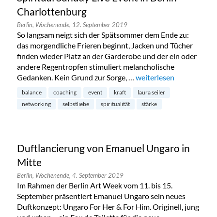
Charlottenburg
Berlin,
Wochenende,
12. September 2019
So langsam neigt sich der Spätsommer dem Ende zu:
das morgendliche Frieren beginnt, Jacken und Tücher
finden wieder Platz an der Garderobe und der ein oder
andere Regentropfen stimuliert melancholische
Gedanken. Kein Grund zur Sorge, …
„Spiritual Sunday Live E
weiterlesen
balance
coaching
event
kraft
laura seiler
networking
selbstliebe
spiritualität
stärke
Duftlancierung von Emanuel Ungaro in
Mitte
Berlin,
Wochenende,
4. September 2019
Im Rahmen der Berlin Art Week vom 11. bis 15.
September präsentiert Emanuel Ungaro sein neues
Duftkonzept: Ungaro For Her & For Him. Originell, jung