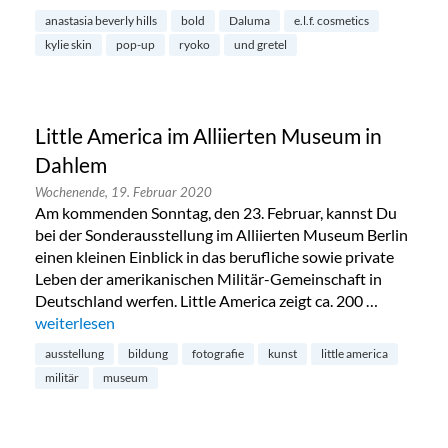
anastasia beverly hills
bold
Daluma
e.l.f. cosmetics
kylie skin
pop-up
ryoko
und gretel
Little America im Alliierten Museum in
Dahlem
Wochenende,
19. Februar 2020
Am kommenden Sonntag, den 23. Februar, kannst Du
bei der Sonderausstellung im Alliierten Museum Berlin
einen kleinen Einblick in das berufliche sowie private
Leben der amerikanischen Militär-Gemeinschaft in
Deutschland werfen. Little America zeigt ca. 200 …
„Little America im Alliierten Museum in Dahlem“
weiterlesen
ausstellung
bildung
fotografie
kunst
little america
militär
museum