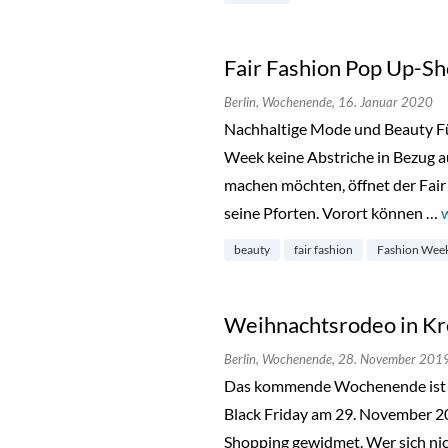
Fair Fashion Pop Up-Sh
Berlin,
Wochenende,
16. Januar 2020
Nachhaltige Mode und Beauty Für
Week keine Abstriche in Bezug a
machen möchten, öffnet der Fair
seine Pforten. Vorort können …
beauty
fair fashion
Fashion Wee
Weihnachtsrodeo in K
Berlin,
Wochenende,
28. November 201
Das kommende Wochenende ist 
Black Friday am 29. November 
Shopping gewidmet. Wer sich ni