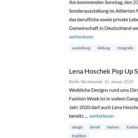
Am kommenden Sonntag, den 23. 
Sonderausstellung im Alliierten 
das berufliche sowie private Leb
Gemeinschaft in Deutschland werf
„Little America im Alliierten M
weiterlesen
ausstellung
bildung
fotografie
Lena Hoschek Pop Up S
Berlin,
Wochenende,
16. Januar 2020
Weibliche Designs rund ums Dirnd
Fashion Week ist in vollem Gan
Jahr 2020 darf auch Lena Hoschek
bereits …
„Lena Hoschek Pop Up 
weiterlesen
design
dirndl
fashion
Fashio
tradition