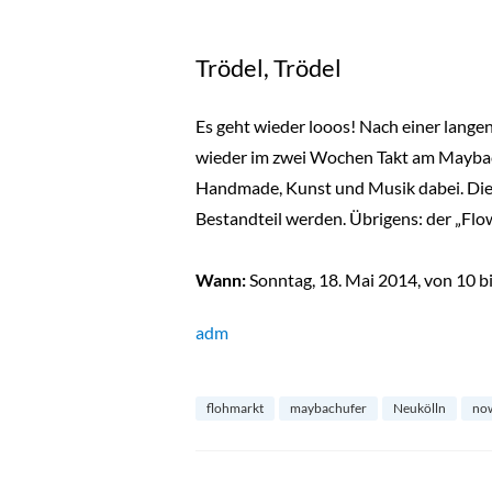
Trödel, Trödel
Es geht wieder looos! Nach einer lange
wieder im zwei Wochen Takt am Maybach
Handmade, Kunst und Musik dabei. Die S
Bestandteil werden. Übrigens: der „Flow
Wann:
Sonntag, 18. Mai 2014, von 10 b
adm
flohmarkt
maybachufer
Neukölln
now