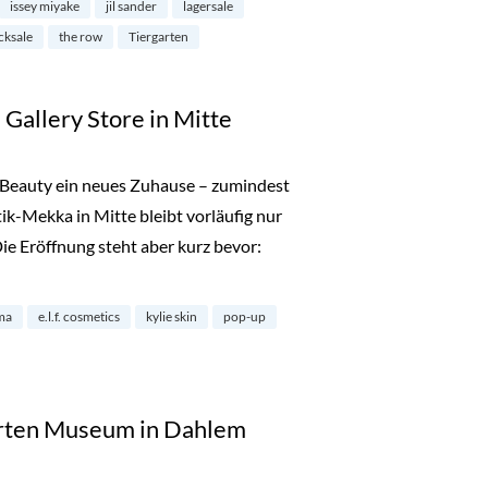
issey miyake
jil sander
lagersale
cksale
the row
Tiergarten
 Gallery Store in Mitte
Beauty ein neues Zuhause – zumindest
k-Mekka in Mitte bleibt vorläufig nur
Die Eröffnung steht aber kurz bevor:
y: The Gallery Store in Mitte“
ma
e.l.f. cosmetics
kylie skin
pop-up
ierten Museum in Dahlem