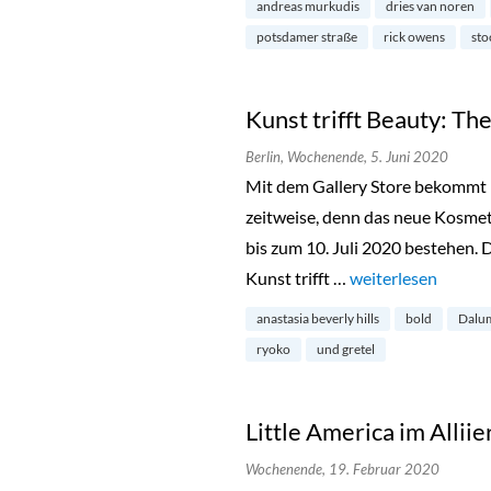
andreas murkudis
dries van noren
potsdamer straße
rick owens
sto
Kunst trifft Beauty: The
Berlin,
Wochenende,
5. Juni 2020
Mit dem Gallery Store bekommt 
zeitweise, denn das neue Kosmeti
bis zum 10. Juli 2020 bestehen. 
Kunst trifft …
„Kunst trifft Beaut
weiterlesen
anastasia beverly hills
bold
Dalu
ryoko
und gretel
Little America im Alli
Wochenende,
19. Februar 2020