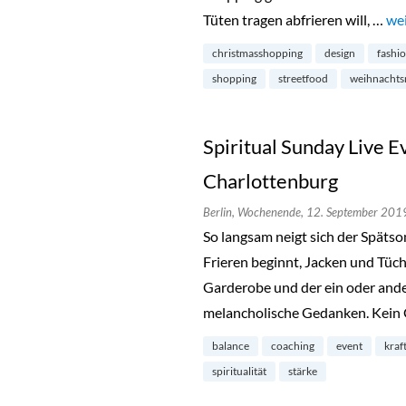
Tüten tragen abfrieren will, …
„W
wei
christmasshopping
design
fashi
shopping
streetfood
weihnachts
Spiritual Sunday Live Ev
Charlottenburg
Berlin,
Wochenende,
12. September 201
So langsam neigt sich der Spät
Frieren beginnt, Jacken und Tüch
Garderobe und der ein oder ande
melancholische Gedanken. Kein 
balance
coaching
event
kraf
spiritualität
stärke