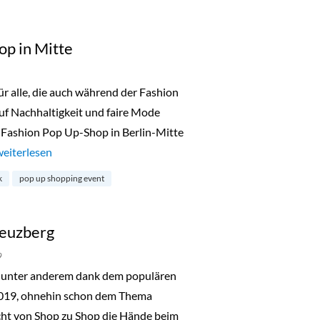
op in Mitte
 alle, die auch während der Fashion
uf Nachhaltigkeit und faire Mode
 Fashion Pop Up-Shop in Berlin-Mitte
„Fair Fashion Pop Up-Shop in Mitte“
weiterlesen
k
pop up shopping event
reuzberg
9
unter anderem dank dem populären
2019, ohnehin schon dem Thema
cht von Shop zu Shop die Hände beim