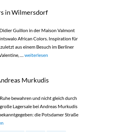
rs in Wilmersdorf
 Didier Guillon in der Maison Valmont
ntswalo African Colors. Inspiration für
zuletzt aus einem Besuch im Berliner
Valentine, …
„Tintswalo African Colors in Wilmersdorf“
weiterlesen
 Andreas Murkudis
t, Ruhe bewahren und nicht gleich durch
 große Lagersale bei Andreas Murkudis
 bekanntgegeben: die Potsdamer Straße
 Stocksale bei Andreas Murkudis“
en