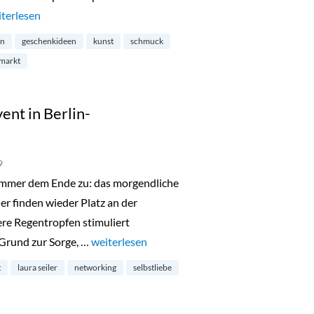
eihnachtsrodeo in Kreuzberg“
terlesen
on
geschenkideen
kunst
schmuck
markt
ent in Berlin-
9
sommer dem Ende zu: das morgendliche
er finden wieder Platz an der
re Regentropfen stimuliert
Grund zur Sorge, …
„Spiritual Sunday Live Event in Berlin-Charlot
weiterlesen
t
laura seiler
networking
selbstliebe