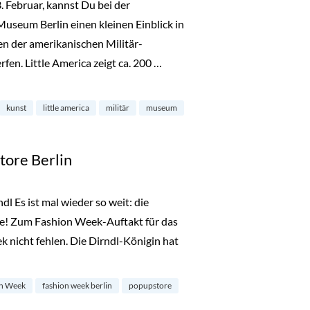
Februar, kannst Du bei der
Museum Berlin einen kleinen Einblick in
en der amerikanischen Militär-
en. Little America zeigt ca. 200 …
useum in Dahlem“
kunst
little america
militär
museum
tore Berlin
l Es ist mal wieder so weit: die
ge! Zum Fashion Week-Auftakt für das
 nicht fehlen. Die Dirndl-Königin hat
Store Berlin“
n Week
fashion week berlin
popupstore