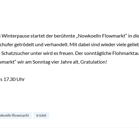
n Winterpause startet der berühmte „Nowkoelln Flowmarkt“ in die
ufer getrödelt und verhandelt. Mit dabei sind wieder viele geli
chatzsucher unter wird es freuen. Der sonntägliche Flohmarktaus
markt“ wir am Sonntag vier Jahre alt, Gratulation!
is 17.30 Uhr
koelln flowmarkt
trödel