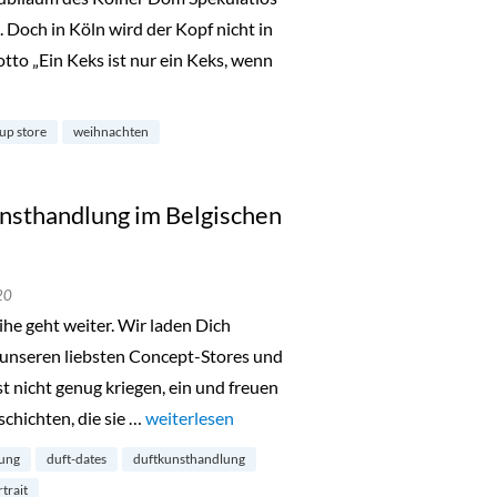
 Doch in Köln wird der Kopf nicht in
tto „Ein Keks ist nur ein Keks, wenn
eröffnet köstlichen Pop-up-Store“
up store
weihnachten
nsthandlung im Belgischen
20
he geht weiter. Wir laden Dich
 unseren liebsten Concept-Stores und
t nicht genug kriegen, ein und freuen
chichten, die sie …
„Die Duft Dates: Duftkunsthandlung im Belgis
weiterlesen
lung
duft-dates
duftkunsthandlung
trait