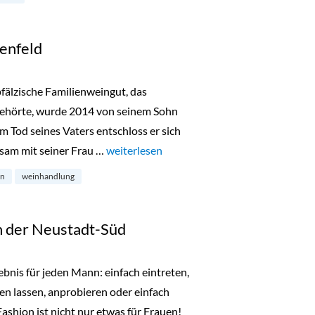
enfeld
älzische Familienweingut, das
 gehörte, wurde 2014 von seinem Sohn
Tod seines Vaters entschloss er sich
sam mit seiner Frau …
„IMI Winery in Köln-Ehrenfeld“
weiterlesen
in
weinhandlung
 der Neustadt-Süd
bnis für jeden Mann: einfach eintreten,
ten lassen, anprobieren oder einfach
Fashion ist nicht nur etwas für Frauen!