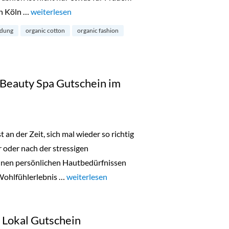
n Köln …
„Greenwich Man Time in der Neustadt-Süd“
weiterlesen
idung
organic cotton
organic fashion
 Beauty Spa Gutschein im
 an der Zeit, sich mal wieder so richtig
 oder nach der stressigen
einen persönlichen Hautbedürfnissen
Wohlfühlerlebnis …
„Türchen 17: 3×1 Babor Beauty Spa Gutschein
weiterlesen
k Lokal Gutschein