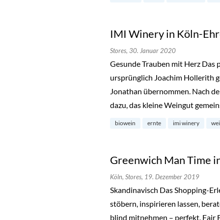
IMI Winery in Köln-Ehr
Stores,
30. Januar 2020
Gesunde Trauben mit Herz Das pf
ursprünglich Joachim Hollerith
Jonathan übernommen. Nach dem 
dazu, das kleine Weingut gemein
biowein
ernte
imi winery
we
Greenwich Man Time in
Köln,
Stores,
19. Dezember 2019
Skandinavisch Das Shopping-Erle
stöbern, inspirieren lassen, bera
blind mitnehmen – perfekt. Fair 