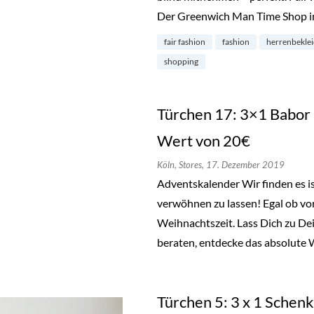
Der Greenwich Man Time Shop i
fair fashion
fashion
herrenbekle
shopping
Türchen 17: 3×1 Babor
Wert von 20€
Köln,
Stores,
17. Dezember 2019
Adventskalender Wir finden es ist
verwöhnen zu lassen! Egal ob vor
Weihnachtszeit. Lass Dich zu D
beraten, entdecke das absolute 
Türchen 5: 3 x 1 Schen