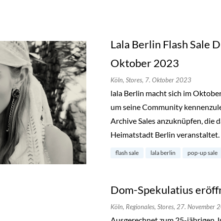
Lala Berlin Flash Sale D
Oktober 2023
Köln,
Stores,
7. Oktober 2023
lala Berlin macht sich im Oktob
um seine Community kennenzuler
Archive Sales anzuknüpfen, die d
Heimatstadt Berlin veranstaltet.
flash sale
lala berlin
pop-up sale
Dom-Spekulatius eröffn
Köln,
Regionales,
Stores,
27. November 
Ausgerechnet zum 25-jährigen J