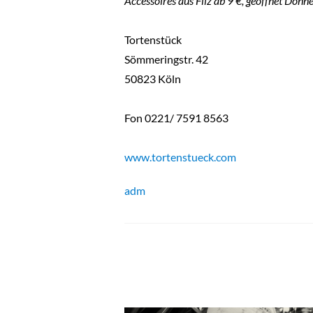
Accessoires aus Filz ab 9 €, geöffnet Donn
Tortenstück
Sömmeringstr. 42
50823 Köln
Fon 0221/ 7591 8563
www.tortenstueck.com
adm