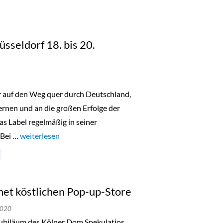
üsseldorf 18. bis 20.
er auf den Weg quer durch Deutschland,
nen und an die großen Erfolge der
as Label regelmäßig in seiner
 Bei …
„Lala Berlin Flash Sale Düsseldorf 18. bis 20. Oktober 2023“
weiterlesen
et köstlichen Pop-up-Store
2020
ubiläum des Kölner Dom Spekulatios