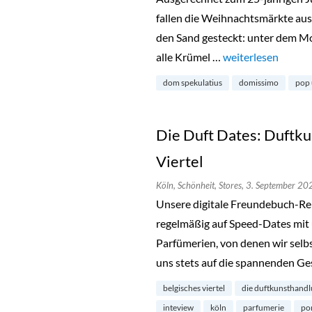
fallen die Weihnachtsmärkte aus.
den Sand gesteckt: unter dem Mo
alle Krümel …
„Dom-Spekulatius 
weiterlesen
dom spekulatius
domissimo
pop 
Die Duft Dates: Duftku
Viertel
Köln,
Schönheit,
Stores,
3. September 20
Unsere digitale Freundebuch-Rei
regelmäßig auf Speed-Dates mit
Parfümerien, von denen wir selbs
uns stets auf die spannenden Ges
belgisches viertel
die duftkunsthand
inteview
köln
parfumerie
por