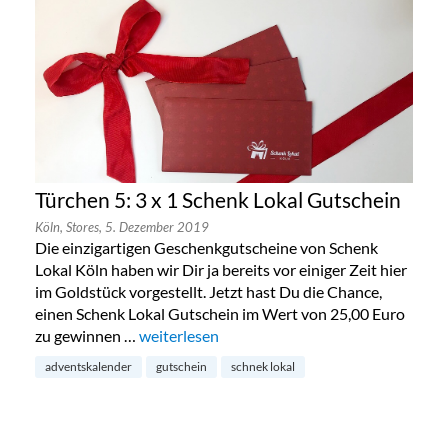
Türchen 5: 3 x 1 Schenk Lokal Gutschein
Köln,
Stores,
5. Dezember 2019
Die einzigartigen Geschenkgutscheine von Schenk
Lokal Köln haben wir Dir ja bereits vor einiger Zeit hier
im Goldstück vorgestellt. Jetzt hast Du die Chance,
einen Schenk Lokal Gutschein im Wert von 25,00 Euro
zu gewinnen …
„Türchen 5: 3 x 1 Schenk Lokal Gutschein“
weiterlesen
adventskalender
gutschein
schnek lokal