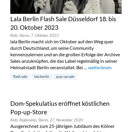
Lala Berlin Flash Sale Düsseldorf 18. bis
20. Oktober 2023
Köln,
Stores,
7. Oktober 2023
lala Berlin macht sich im Oktober auf den Weg quer
durch Deutschland, um seine Community
kennenzulernen und an die großen Erfolge der Archive
Sales anzuknüpfen, die das Label regelmäßig in seiner
Heimatstadt Berlin veranstaltet. Bei …
„Lala Berlin Flash Sal
weiterlesen
flash sale
lala berlin
pop-up sale
Dom-Spekulatius eröffnet köstlichen
Pop-up-Store
Köln,
Regionales,
Stores,
27. November 2020
Ausgerechnet zum 25-jährigen Jubiläum des Kölner