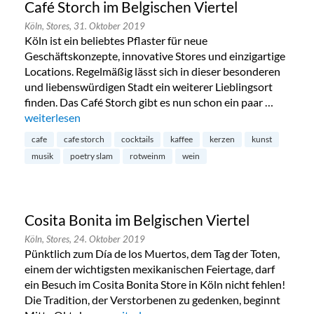
Café Storch im Belgischen Viertel
Köln,
Stores,
31. Oktober 2019
Köln ist ein beliebtes Pflaster für neue
Geschäftskonzepte, innovative Stores und einzigartige
Locations. Regelmäßig lässt sich in dieser besonderen
und liebenswürdigen Stadt ein weiterer Lieblingsort
finden. Das Café Storch gibt es nun schon ein paar …
„Café Storch im Belgischen Viertel“
weiterlesen
cafe
cafe storch
cocktails
kaffee
kerzen
kunst
musik
poetry slam
rotweinm
wein
Cosita Bonita im Belgischen Viertel
Köln,
Stores,
24. Oktober 2019
Pünktlich zum Día de los Muertos, dem Tag der Toten,
einem der wichtigsten mexikanischen Feiertage, darf
ein Besuch im Cosita Bonita Store in Köln nicht fehlen!
Die Tradition, der Verstorbenen zu gedenken, beginnt