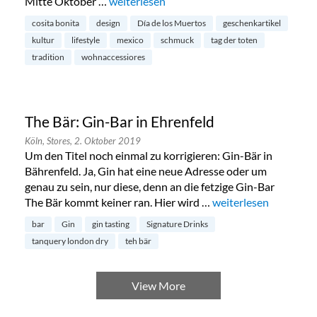
Mitte Oktober …
„Cosita Bonita im Belgischen Viertel“
weiterlesen
cosita bonita
design
Día de los Muertos
geschenkartikel
kultur
lifestyle
mexico
schmuck
tag der toten
tradition
wohnaccessiores
The Bär: Gin-Bar in Ehrenfeld
Köln,
Stores,
2. Oktober 2019
Um den Titel noch einmal zu korrigieren: Gin-Bär in
Bährenfeld. Ja, Gin hat eine neue Adresse oder um
genau zu sein, nur diese, denn an die fetzige Gin-Bar
The Bär kommt keiner ran. Hier wird …
„The Bär: Gin-Bar in 
weiterlesen
bar
Gin
gin tasting
Signature Drinks
tanquery london dry
teh bär
View More