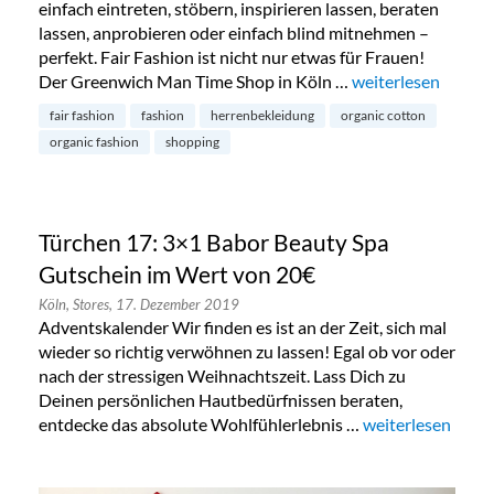
einfach eintreten, stöbern, inspirieren lassen, beraten
lassen, anprobieren oder einfach blind mitnehmen –
perfekt. Fair Fashion ist nicht nur etwas für Frauen!
Der Greenwich Man Time Shop in Köln …
„Greenwich Man Ti
weiterlesen
fair fashion
fashion
herrenbekleidung
organic cotton
organic fashion
shopping
Türchen 17: 3×1 Babor Beauty Spa
Gutschein im Wert von 20€
Köln,
Stores,
17. Dezember 2019
Adventskalender Wir finden es ist an der Zeit, sich mal
wieder so richtig verwöhnen zu lassen! Egal ob vor oder
nach der stressigen Weihnachtszeit. Lass Dich zu
Deinen persönlichen Hautbedürfnissen beraten,
entdecke das absolute Wohlfühlerlebnis …
„Türchen 17: 3×1
weiterlesen