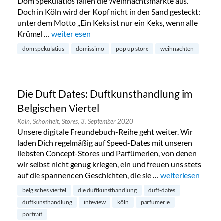
Dom Spekulatios fallen die Weihnachtsmärkte aus.
Doch in Köln wird der Kopf nicht in den Sand gesteckt:
unter dem Motto „Ein Keks ist nur ein Keks, wenn alle
Krümel …
„Dom-Spekulatius eröffnet köstlichen Pop-up-Sto
weiterlesen
dom spekulatius
domissimo
pop up store
weihnachten
Die Duft Dates: Duftkunsthandlung im
Belgischen Viertel
Köln,
Schönheit,
Stores,
3. September 2020
Unsere digitale Freundebuch-Reihe geht weiter. Wir
laden Dich regelmäßig auf Speed-Dates mit unseren
liebsten Concept-Stores und Parfümerien, von denen
wir selbst nicht genug kriegen, ein und freuen uns stets
auf die spannenden Geschichten, die sie …
„Die Duft Dates: 
weiterlesen
belgisches viertel
die duftkunsthandlung
duft-dates
duftkunsthandlung
inteview
köln
parfumerie
portrait