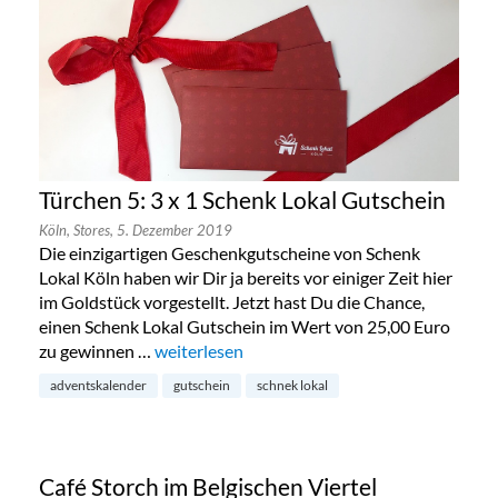
Türchen 5: 3 x 1 Schenk Lokal Gutschein
Köln,
Stores,
5. Dezember 2019
Die einzigartigen Geschenkgutscheine von Schenk
Lokal Köln haben wir Dir ja bereits vor einiger Zeit hier
im Goldstück vorgestellt. Jetzt hast Du die Chance,
einen Schenk Lokal Gutschein im Wert von 25,00 Euro
zu gewinnen …
„Türchen 5: 3 x 1 Schenk Lokal Gutschein“
weiterlesen
adventskalender
gutschein
schnek lokal
Café Storch im Belgischen Viertel