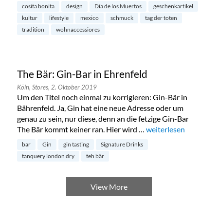
cosita bonita
design
Día de los Muertos
geschenkartikel
kultur
lifestyle
mexico
schmuck
tag der toten
tradition
wohnaccessiores
The Bär: Gin-Bar in Ehrenfeld
Köln,
Stores,
2. Oktober 2019
Um den Titel noch einmal zu korrigieren: Gin-Bär in
Bährenfeld. Ja, Gin hat eine neue Adresse oder um
genau zu sein, nur diese, denn an die fetzige Gin-Bar
The Bär kommt keiner ran. Hier wird …
„The Bär: Gin-Bar in 
weiterlesen
bar
Gin
gin tasting
Signature Drinks
tanquery london dry
teh bär
View More