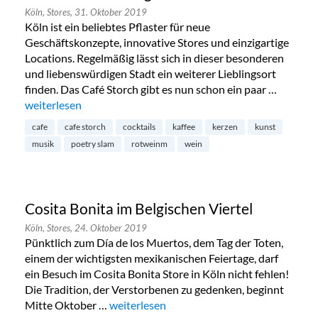
Köln,
Stores,
31. Oktober 2019
Köln ist ein beliebtes Pflaster für neue
Geschäftskonzepte, innovative Stores und einzigartige
Locations. Regelmäßig lässt sich in dieser besonderen
und liebenswürdigen Stadt ein weiterer Lieblingsort
finden. Das Café Storch gibt es nun schon ein paar …
„Café Storch im Belgischen Viertel“
weiterlesen
cafe
cafe storch
cocktails
kaffee
kerzen
kunst
musik
poetry slam
rotweinm
wein
Cosita Bonita im Belgischen Viertel
Köln,
Stores,
24. Oktober 2019
Pünktlich zum Día de los Muertos, dem Tag der Toten,
einem der wichtigsten mexikanischen Feiertage, darf
ein Besuch im Cosita Bonita Store in Köln nicht fehlen!
Die Tradition, der Verstorbenen zu gedenken, beginnt
Mitte Oktober …
„Cosita Bonita im Belgischen Viertel“
weiterlesen