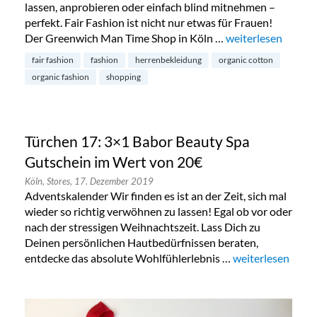
lassen, anprobieren oder einfach blind mitnehmen –
perfekt. Fair Fashion ist nicht nur etwas für Frauen!
Der Greenwich Man Time Shop in Köln …
„Greenwich Man Ti
weiterlesen
fair fashion
fashion
herrenbekleidung
organic cotton
organic fashion
shopping
Türchen 17: 3×1 Babor Beauty Spa
Gutschein im Wert von 20€
Köln,
Stores,
17. Dezember 2019
Adventskalender Wir finden es ist an der Zeit, sich mal
wieder so richtig verwöhnen zu lassen! Egal ob vor oder
nach der stressigen Weihnachtszeit. Lass Dich zu
Deinen persönlichen Hautbedürfnissen beraten,
entdecke das absolute Wohlfühlerlebnis …
„Türchen 17: 3×1
weiterlesen