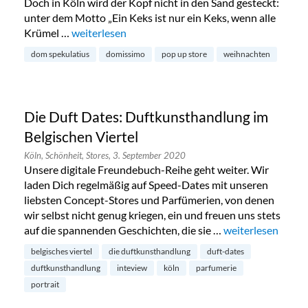
Doch in Köln wird der Kopf nicht in den Sand gesteckt:
unter dem Motto „Ein Keks ist nur ein Keks, wenn alle
Krümel …
„Dom-Spekulatius eröffnet köstlichen Pop-up-Sto
weiterlesen
dom spekulatius
domissimo
pop up store
weihnachten
Die Duft Dates: Duftkunsthandlung im
Belgischen Viertel
Köln,
Schönheit,
Stores,
3. September 2020
Unsere digitale Freundebuch-Reihe geht weiter. Wir
laden Dich regelmäßig auf Speed-Dates mit unseren
liebsten Concept-Stores und Parfümerien, von denen
wir selbst nicht genug kriegen, ein und freuen uns stets
auf die spannenden Geschichten, die sie …
„Die Duft Dates: 
weiterlesen
belgisches viertel
die duftkunsthandlung
duft-dates
duftkunsthandlung
inteview
köln
parfumerie
portrait