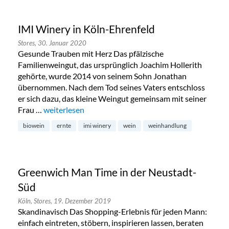
IMI Winery in Köln-Ehrenfeld
Stores,
30. Januar 2020
Gesunde Trauben mit Herz Das pfälzische
Familienweingut, das ursprünglich Joachim Hollerith
gehörte, wurde 2014 von seinem Sohn Jonathan
übernommen. Nach dem Tod seines Vaters entschloss
er sich dazu, das kleine Weingut gemeinsam mit seiner
Frau …
„IMI Winery in Köln-Ehrenfeld“
weiterlesen
biowein
ernte
imi winery
wein
weinhandlung
Greenwich Man Time in der Neustadt-
Süd
Köln,
Stores,
19. Dezember 2019
Skandinavisch Das Shopping-Erlebnis für jeden Mann:
einfach eintreten, stöbern, inspirieren lassen, beraten