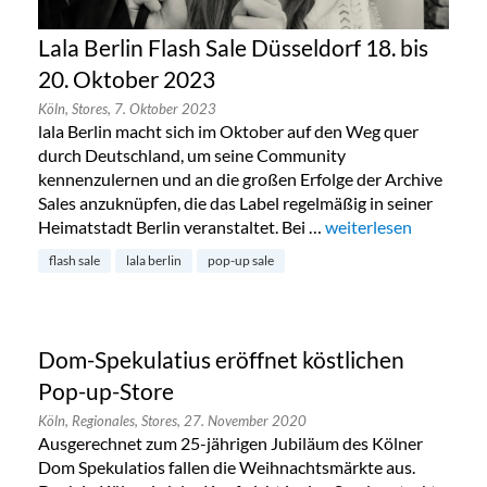
Lala Berlin Flash Sale Düsseldorf 18. bis
20. Oktober 2023
Köln,
Stores,
7. Oktober 2023
lala Berlin macht sich im Oktober auf den Weg quer
durch Deutschland, um seine Community
kennenzulernen und an die großen Erfolge der Archive
Sales anzuknüpfen, die das Label regelmäßig in seiner
Heimatstadt Berlin veranstaltet. Bei …
„Lala Berlin Flash Sal
weiterlesen
flash sale
lala berlin
pop-up sale
Dom-Spekulatius eröffnet köstlichen
Pop-up-Store
Köln,
Regionales,
Stores,
27. November 2020
Ausgerechnet zum 25-jährigen Jubiläum des Kölner
Dom Spekulatios fallen die Weihnachtsmärkte aus.