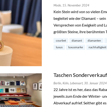
Mode,
15. November 2024
Kein Stein wird von so vielen E
begleitet wie der Diamant – sein
Versprechen von Ewigkeit und L
größten Steine, ihre berühmten 
courbet
diamant
diamanten
luxus
luxusmarke
nachhaltigkeit
Taschen Sonderverkauf 
Berlin,
Köln,
Lebensart,
30. Januar 2024
22 Jahre ist es her, dass das Ra
jeweils zum Ende der Winter- u
Abverkauf aufrief. Seither gibt e