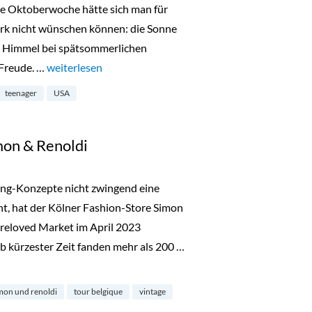
te Oktoberwoche hätte sich man für
ork nicht wünschen können: die Sonne
en Himmel bei spätsommerlichen
 Freude. …
„New York mit Teenagern – Tipps & Guide“
weiterlesen
teenager
USA
mon & Renoldi
ing-Konzepte nicht zwingend eine
ht, hat der Kölner Fashion-Store Simon
reloved Market im April 2023
b kürzester Zeit fanden mehr als 200 …
noldi“
mon und renoldi
tour belgique
vintage