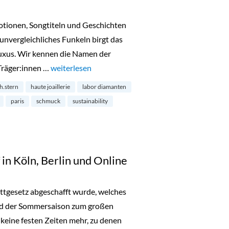
motionen, Songtiteln und Geschichten
 unvergleichliches Funkeln birgt das
uxus. Wir kennen die Namen der
Träger:innen …
„Diamanten aus dem Labor – die Zukunft?“
weiterlesen
h.stern
haute joaillerie
labor diamanten
paris
schmuck
sustainability
in Köln, Berlin und Online
battgesetz abgeschafft wurde, welches
nd der Sommersaison zum großen
s keine festen Zeiten mehr, zu denen