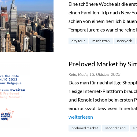
Eine schönere Woche als die ers
einen Familien-Trip nach New Y
schien von einem herrlich blau
Temperaturen: es war eine reine
city tour
manhattan
new york
Preloved Market by Si
Köln,
Mode,
13. Oktober 2023
Dass man für nachhaltige Shopp
riesige Internet-Plattform brauc
und Renoldi schon beim ersten P
eindrucksvoll bewiesen. Innerhal
„Preloved Market by Simon & Re
weiterlesen
preloved market
second hand
si