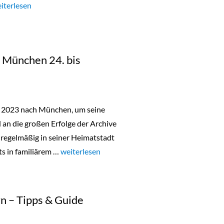
aschen Sonderverkauf in Köln, Berlin und Online“
iterlesen
in München 24. bis
r 2023 nach München, um seine
n die großen Erfolge der Archive
 regelmäßig in seiner Heimatstadt
ts in familiärem …
„Lala Berlin Flash Sale in München 24. bis 26.O
weiterlesen
n – Tipps & Guide