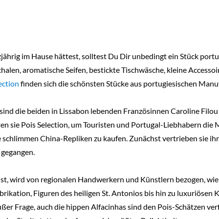
rig im Hause hättest, solltest Du Dir unbedingt ein Stück portug
halen, aromatische Seifen, bestickte Tischwäsche, kleine Accessoi
ection
finden sich die schönsten Stücke aus portugiesischen Manu
sind die beiden in Lissabon lebenden Französinnen Caroline Fi
 sie Pois Selection, um Touristen und Portugal-Liebhabern die M
e schlimmen China-Repliken zu kaufen. Zunächst vertrieben sie ih
z gegangen.
n ist, wird von regionalen Handwerkern und Künstlern bezogen, wi
rikation, Figuren des heiligen St. Antonios bis hin zu luxuriösen
ßer Frage, auch die hippen Alfacinhas sind den Pois-Schätzen verf