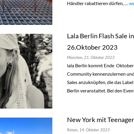
Händler rabattieren dürfen, …
„T
we
Lala Berlin Flash Sale 
26.Oktober 2023
München,
21. Oktober 2023
lala Berlin kommt Ende Oktobe
Community kennenzulernen und a
Sales anzuknüpfen, die das Label
Berlin veranstaltet. Bei den Even
New York mit Teenager
Reisen,
14. Oktober 2023