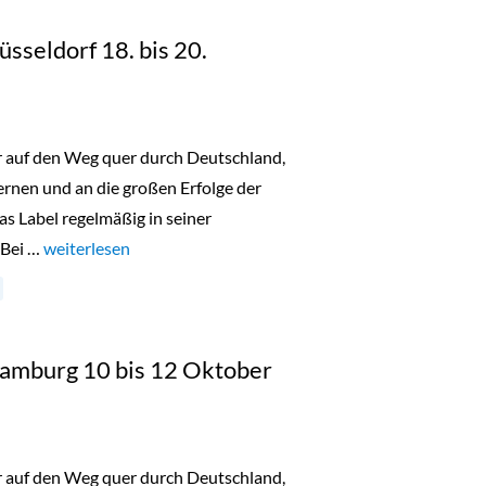
üsseldorf 18. bis 20.
er auf den Weg quer durch Deutschland,
nen und an die großen Erfolge der
as Label regelmäßig in seiner
 Bei …
„Lala Berlin Flash Sale Düsseldorf 18. bis 20. Oktober 2023“
weiterlesen
 Hamburg 10 bis 12 Oktober
er auf den Weg quer durch Deutschland,