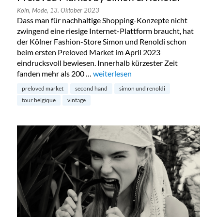
Köln,
Mode,
13. Oktober 2023
Dass man für nachhaltige Shopping-Konzepte nicht
zwingend eine riesige Internet-Plattform braucht, hat
der Kölner Fashion-Store Simon und Renoldi schon
beim ersten Preloved Market im April 2023
eindrucksvoll bewiesen. Innerhalb kürzester Zeit
fanden mehr als 200 …
„Preloved Market by Simon & Renold
weiterlesen
preloved market
second hand
simon und renoldi
tour belgique
vintage