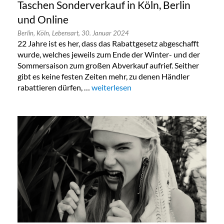
Taschen Sonderverkauf in Köln, Berlin
und Online
Berlin,
Köln,
Lebensart,
30. Januar 2024
22 Jahre ist es her, dass das Rabattgesetz abgeschafft
wurde, welches jeweils zum Ende der Winter- und der
Sommersaison zum großen Abverkauf aufrief. Seither
gibt es keine festen Zeiten mehr, zu denen Händler
rabattieren dürfen, …
„Taschen Sonderverkauf in Köln, Berlin
weiterlesen