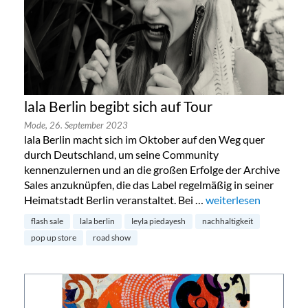
lala Berlin begibt sich auf Tour
Mode,
26. September 2023
lala Berlin macht sich im Oktober auf den Weg quer
durch Deutschland, um seine Community
kennenzulernen und an die großen Erfolge der Archive
Sales anzuknüpfen, die das Label regelmäßig in seiner
Heimatstadt Berlin veranstaltet. Bei …
„lala Berlin begibt sic
weiterlesen
flash sale
lala berlin
leyla piedayesh
nachhaltigkeit
pop up store
road show