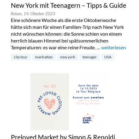
New York mit Teenagern – Tipps & Guide
Reisen,
14. Oktober 2023
Eine schönere Woche als die erste Oktoberwoche
hätte sich man für einen Familien-Trip nach New York
nicht wünschen können: die Sonne schien von einem
herrlich blauen Himmel bei spätsommerlichen
Temperaturen: es war eine reine Freude. …
„New York mit Te
weiterlesen
city tour
manhattan
new york
teenager
USA
Preloved Market by Simon & Renoldi