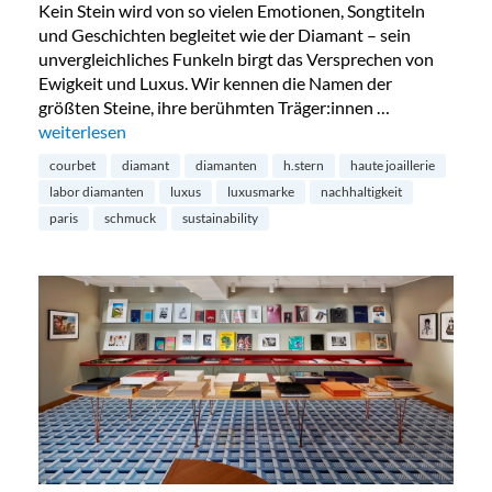
Kein Stein wird von so vielen Emotionen, Songtiteln
und Geschichten begleitet wie der Diamant – sein
unvergleichliches Funkeln birgt das Versprechen von
Ewigkeit und Luxus. Wir kennen die Namen der
größten Steine, ihre berühmten Träger:innen …
„Diamanten aus dem Labor – die Zukunft?“
weiterlesen
courbet
diamant
diamanten
h.stern
haute joaillerie
labor diamanten
luxus
luxusmarke
nachhaltigkeit
paris
schmuck
sustainability