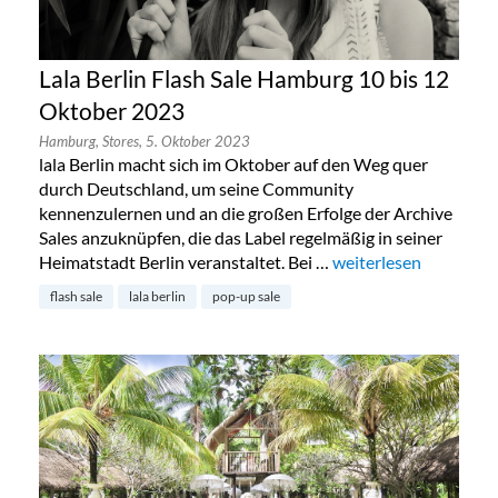
Lala Berlin Flash Sale Hamburg 10 bis 12
Oktober 2023
Hamburg,
Stores,
5. Oktober 2023
lala Berlin macht sich im Oktober auf den Weg quer
durch Deutschland, um seine Community
kennenzulernen und an die großen Erfolge der Archive
Sales anzuknüpfen, die das Label regelmäßig in seiner
Heimatstadt Berlin veranstaltet. Bei …
„Lala Berlin Flash Sa
weiterlesen
flash sale
lala berlin
pop-up sale