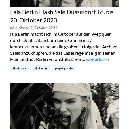
Lala Berlin Flash Sale Düsseldorf 18. bis
20. Oktober 2023
Köln,
Stores,
7. Oktober 2023
lala Berlin macht sich im Oktober auf den Weg quer
durch Deutschland, um seine Community
kennenzulernen und an die großen Erfolge der Archive
Sales anzuknüpfen, die das Label regelmäßig in seiner
Heimatstadt Berlin veranstaltet. Bei …
„Lala Berlin Flash Sal
weiterlesen
flash sale
lala berlin
pop-up sale