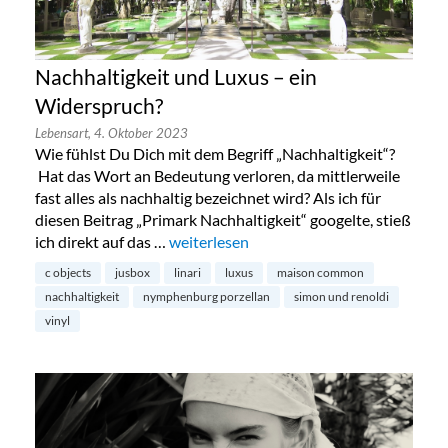
Nachhaltigkeit und Luxus – ein
Widerspruch?
Lebensart,
4. Oktober 2023
Wie fühlst Du Dich mit dem Begriff „Nachhaltigkeit“?
Hat das Wort an Bedeutung verloren, da mittlerweile
fast alles als nachhaltig bezeichnet wird? Als ich für
diesen Beitrag „Primark Nachhaltigkeit“ googelte, stieß
ich direkt auf das …
„Nachhaltigkeit und Luxus – ein Widers
weiterlesen
c objects
jusbox
linari
luxus
maison common
nachhaltigkeit
nymphenburg porzellan
simon und renoldi
vinyl