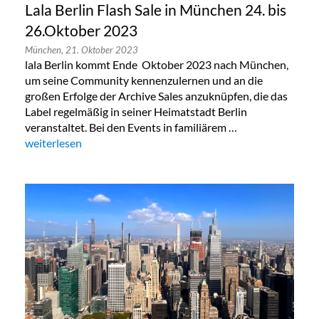
Lala Berlin Flash Sale in München 24. bis
26.Oktober 2023
München,
21. Oktober 2023
lala Berlin kommt Ende Oktober 2023 nach München,
um seine Community kennenzulernen und an die
großen Erfolge der Archive Sales anzuknüpfen, die das
Label regelmäßig in seiner Heimatstadt Berlin
veranstaltet. Bei den Events in familiärem …
„Lala Berlin Flash Sale in München 24. bis 26.Oktober 2023“
weiterlesen