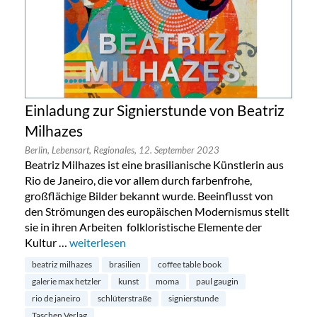
Einladung zur Signierstunde von Beatriz
Milhazes
Berlin,
Lebensart,
Regionales,
12. September 2023
Beatriz Milhazes ist eine brasilianische Künstlerin aus
Rio de Janeiro, die vor allem durch farbenfrohe,
großflächige Bilder bekannt wurde. Beeinflusst von
den Strömungen des europäischen Modernismus stellt
sie in ihren Arbeiten folkloristische Elemente der
Kultur …
„Einladung zur Signierstunde von Beatriz Milhazes“
weiterlesen
beatriz milhazes
brasilien
coffee table book
galerie max hetzler
kunst
moma
paul gaugin
rio de janeiro
schlüterstraße
signierstunde
Taschen Verlag