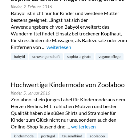
Kinder,
2. Februar 2016
Babyöl ist nicht nur für Kinder und werdene Mütter
bestens geeignet. Längst hat sich der
Anwendungsbereich von Babyöl erweitert: das
Wundermittel findet Einsatz bei trockener Kopfhaut,
für stresslindernde Massagen, als Badezusatz oder zum
Entfernen von …
„Sophie La Girafe: Pflege für Jung und Alt“
weiterlesen
babyöl
schwangerschaft
sophia la girafe
vegane pflege
Hochwertige Kindermode von Zoolaboo
Kinder,
5. Januar 2016
Zoolaboo ist ein junges Label für Kindermode aus dem
Herzen Berlins. Mit fröhlichen Motiven und bester
Qualität haben die süßen Shirts und Strampler für
Kinder zum Glück nicht nur uns, sondern auch den
Online-Shop Tausendkind …
„Hochwertige Kindermode von
weiterlesen
kindermode
portugal
tausendkind
zoolaboo