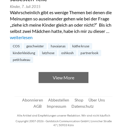
Kinder,
7. Juli 2015
Wahrscheinlich gibt es wenige Themen bei denen die
Meinungen so auseinander gehen wie bei der Frage
„ziehe ich meine Kinder gleich an oder nicht?“ Bis ich
selbst zwei Mädchen hatte, habe ich mir zu dieser …
„Partnerlook für Geschwisterkinder – die süßesten Teile“
weiterlesen
COS
geschwister
havaianas
käthe kruse
kinderkleidung
latzhose
oshkosh
partnerlook
petit bateau
View More
Abonnieren
Abbestellen
Shop
Über Uns
AGB
Impressum
Datenschutz
Alle Artikel sind Empfehlungen unserer Redaktion. Wir sind nicht käuflich
Copyright 2007-2026 - Goldstück Communication GmbH | Linnicher Straße
47 | 50933 Köln