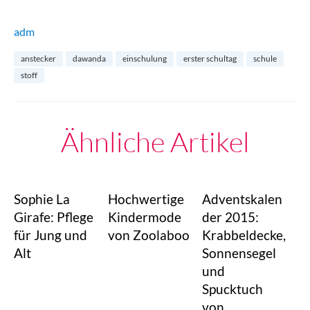
adm
anstecker
dawanda
einschulung
erster schultag
schule
stoff
Ähnliche Artikel
Sophie La
Hochwertige
Adventskalen
Girafe: Pflege
Kindermode
der 2015:
für Jung und
von Zoolaboo
Krabbeldecke,
Alt
Sonnensegel
und
Spucktuch
von