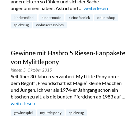
andere Eltern so fühlen und sich der Sache
angenommen haben: Astrid und …
„Kleine Fabriek: Kinderm
weiterlesen
kindermöbel
kindermode
kleine fabriek
onlineshop
spielzeug
wohnaccessoires
Gewinne mit Hasbro 5 Riesen-Fanpakete
von Mylittlepony
Kinder,
5. Oktober 2015
Seit über 30 Jahren verzaubert My Little Pony unter
dem Begriff „Freundschaft ist Magie“ kleine Mädchen
und Jungen. Ich war als 1974-er Jahrgang schon ein
bisschen zu alt, als die bunten Pferdchen ab 1983 auf …
„Gewinne mit Hasbro 5 Riesen-Fanpakete von Mylittlepony
weiterlesen
gewinnspiel
my little pony
spielzeug