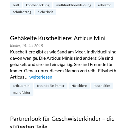
buff
kopfbedeckung
multifunktionskleidung
reflektor
schulanfang
sicherheit
Gehäkelte Kuscheltiere: Articus Mini
Kinder,
15. Juli 2015
Kuscheltiere gibt es wie Sand am Meer. Individuell sind
davon wenige. Die Articus Minis sind anders: Síe sind
gehäkelt und sie sind einzigartig. Sie sind Freunde für
immer. Genau unter diesem Namen vertreibt Elisabeth
Articus …
„Gehäkelte Kuscheltiere: Articus Mini“
weiterlesen
articus mini
freunde für immer
Häkeltiere
kuscheltier
manufaktur
Partnerlook für Geschwisterkinder – die
süßesten Teile