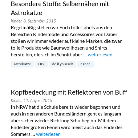
Besondere Stoffe: Selbernähen mit
Astrokatze
Kinder,
8. September 2015
Regelmäßig stellen wir Euch tolle Labels aus den
Bereichen Kindermode und Accessoires vor. Dabei
stoßen wir immer wieder auf kleine Marken, die zwar
tolle Produkte wie Baumwollhosen und Shirts
herstellen, die sich im Schnitt aber …
„Besondere Stoffe: Sel
weiterlesen
astrokatze
DIY
do it yourself
nähen
Kopfbedeckung mit Reflektoren von Buff
Kinder,
11. August 2015
In NRW hat die Schule bereits wieder begonnen und
auch in den anderen Bundesländern geht es langsam
aber sicher wieder Richtung Schulbeginn. Mit dem
Ende der großen Ferien wird meist auch das Ende des
Sommers …
„Kopfbedeckung mit Reflektoren von Buff“
weiterlesen