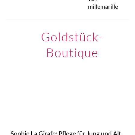
millemarille
Goldstück-
Boutique
Sophie La Girafe: Pflege für Jung und Alt