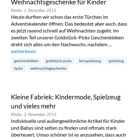
Weihnachtsgeschenke für Kinder
Kinder,
1. Dezember 2015
Heute durften wir schon das erste Türchen im
Adventskalender öffnen. Das bedeutet aber auch, dass
es jetzt rasend schnell auf Weihnachten zugeht. Im
zweiten Teil unserer Goldstück-Picks Geschenkideen
dreht sich alles um den Nachwuchs, nachdem …
„Redaktions-Favoriten: Weihnachtsgeschenke für Kinder“
weiterlesen
geschenkideen
goldstück-picks
lernspielzeug
spielzeug
tiptoi
weihnachtsgeschenke
Kleine Fabriek: Kindermode, Spielzeug
und vieles mehr
Kinder,
3. November 2015
Individuelle und außergewöhnliche Artikel für Kinder
und Babys sind selten zu finden und oftmals stark
überteuert. Umso schöner ist es anzusehen, dass auch