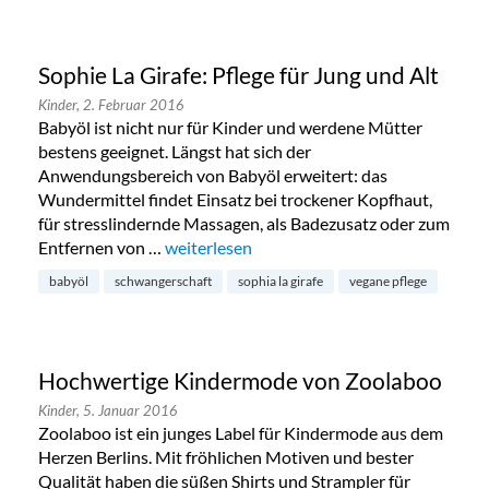
Sophie La Girafe: Pflege für Jung und Alt
Kinder,
2. Februar 2016
Babyöl ist nicht nur für Kinder und werdene Mütter
bestens geeignet. Längst hat sich der
Anwendungsbereich von Babyöl erweitert: das
Wundermittel findet Einsatz bei trockener Kopfhaut,
für stresslindernde Massagen, als Badezusatz oder zum
Entfernen von …
„Sophie La Girafe: Pflege für Jung und Alt“
weiterlesen
babyöl
schwangerschaft
sophia la girafe
vegane pflege
Hochwertige Kindermode von Zoolaboo
Kinder,
5. Januar 2016
Zoolaboo ist ein junges Label für Kindermode aus dem
Herzen Berlins. Mit fröhlichen Motiven und bester
Qualität haben die süßen Shirts und Strampler für