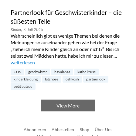
Partnerlook für Geschwisterkinder – die
süßesten Teile
Kinder,
7. Juli 2015
Wahrscheinlich gibt es wenige Themen bei denen die
Meinungen so auseinander gehen wie bei der Frage
„ziehe ich meine Kinder gleich an oder nicht?“ Bis ich
selbst zwei Mädchen hatte, habe ich mir zu dieser …
„Partnerlook für Geschwisterkinder – die süßesten Teile“
weiterlesen
COS
geschwister
havaianas
käthe kruse
kinderkleidung
latzhose
oshkosh
partnerlook
petit bateau
View More
Abonnieren
Abbestellen
Shop
Über Uns