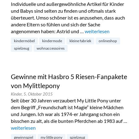
Individuelle und außergewöhnliche Artikel für Kinder
und Babys sind selten zu finden und oftmals stark
überteuert. Umso schöner ist es anzusehen, dass auch
andere Eltern so fühlen und sich der Sache
angenommen haben: Astrid und …
„Kleine Fabriek: Kinderm
weiterlesen
kindermöbel
kindermode
kleine fabriek
onlineshop
spielzeug
wohnaccessoires
Gewinne mit Hasbro 5 Riesen-Fanpakete
von Mylittlepony
Kinder,
5. Oktober 2015
Seit über 30 Jahren verzaubert My Little Pony unter
dem Begriff „Freundschaft ist Magie“ kleine Mädchen
und Jungen. Ich war als 1974-er Jahrgang schon ein
bisschen zu alt, als die bunten Pferdchen ab 1983 auf …
„Gewinne mit Hasbro 5 Riesen-Fanpakete von Mylittlepony
weiterlesen
gewinnspiel
my little pony
spielzeug