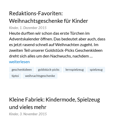
Redaktions-Favoriten:
Weihnachtsgeschenke für Kinder
Kinder,
1. Dezember 2015
Heute durften wir schon das erste Türchen im
Adventskalender öffnen. Das bedeutet aber auch, dass
es jetzt rasend schnell auf Weihnachten zugeht. Im
zweiten Teil unserer Goldstück-Picks Geschenkideen
dreht sich alles um den Nachwuchs, nachdem …
„Redaktions-Favoriten: Weihnachtsgeschenke für Kinder“
weiterlesen
geschenkideen
goldstück-picks
lernspielzeug
spielzeug
tiptoi
weihnachtsgeschenke
Kleine Fabriek: Kindermode, Spielzeug
und vieles mehr
Kinder,
3. November 2015