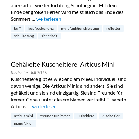
aber sicher wieder Richtung Schulbeginn. Mit dem
Ende der großen Ferien wird meist auch das Ende des
Sommers …
„Kopfbedeckung mit Reflektoren von Buff“
weiterlesen
buff
kopfbedeckung
multifunktionskleidung
reflektor
schulanfang
sicherheit
Gehäkelte Kuscheltiere: Articus Mini
Kinder,
15. Juli 2015
Kuscheltiere gibt es wie Sand am Meer. Individuell sind
davon wenige. Die Articus Minis sind anders: Síe sind
gehäkelt und sie sind einzigartig. Sie sind Freunde für
immer. Genau unter diesem Namen vertreibt Elisabeth
Articus …
„Gehäkelte Kuscheltiere: Articus Mini“
weiterlesen
articus mini
freunde für immer
Häkeltiere
kuscheltier
manufaktur