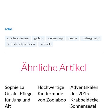
adm
charlesandmarie
globus
onlineshop
puzzle
radiergummi
schreibtischutensilien
sitzsack
Ähnliche Artikel
Sophie La
Hochwertige
Adventskalen
Girafe: Pflege
Kindermode
der 2015:
für Jung und
von Zoolaboo
Krabbeldecke,
Alt
Sonnensegel