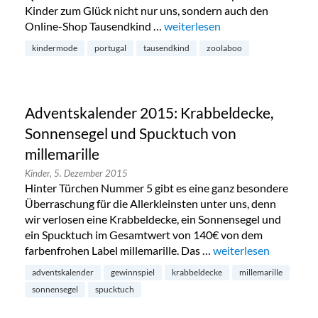
Kinder zum Glück nicht nur uns, sondern auch den
Online-Shop Tausendkind …
„Hochwertige Kindermode von
weiterlesen
kindermode
portugal
tausendkind
zoolaboo
Adventskalender 2015: Krabbeldecke,
Sonnensegel und Spucktuch von
millemarille
Kinder,
5. Dezember 2015
Hinter Türchen Nummer 5 gibt es eine ganz besondere
Überraschung für die Allerkleinsten unter uns, denn
wir verlosen eine Krabbeldecke, ein Sonnensegel und
ein Spucktuch im Gesamtwert von 140€ von dem
farbenfrohen Label millemarille. Das …
„Adventskalender 201
weiterlesen
adventskalender
gewinnspiel
krabbeldecke
millemarille
sonnensegel
spucktuch