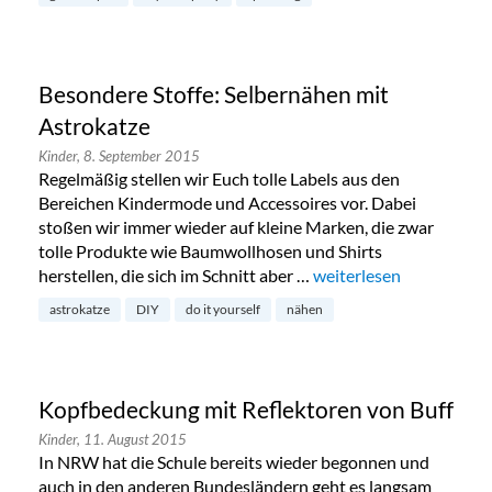
Besondere Stoffe: Selbernähen mit
Astrokatze
Kinder,
8. September 2015
Regelmäßig stellen wir Euch tolle Labels aus den
Bereichen Kindermode und Accessoires vor. Dabei
stoßen wir immer wieder auf kleine Marken, die zwar
tolle Produkte wie Baumwollhosen und Shirts
herstellen, die sich im Schnitt aber …
„Besondere Stoffe: Sel
weiterlesen
astrokatze
DIY
do it yourself
nähen
Kopfbedeckung mit Reflektoren von Buff
Kinder,
11. August 2015
In NRW hat die Schule bereits wieder begonnen und
auch in den anderen Bundesländern geht es langsam