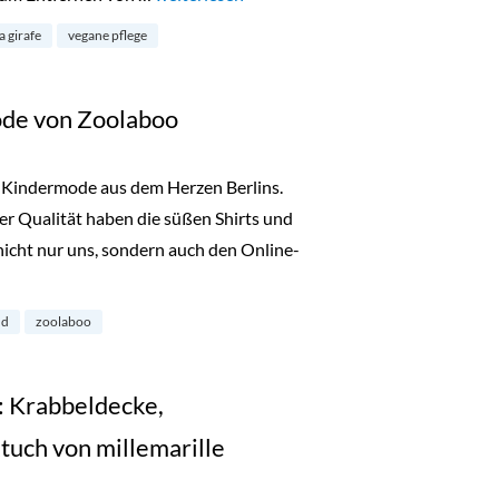
a girafe
vegane pflege
de von Zoolaboo
ür Kindermode aus dem Herzen Berlins.
er Qualität haben die süßen Shirts und
nicht nur uns, sondern auch den Online-
ge Kindermode von Zoolaboo“
nd
zoolaboo
 Krabbeldecke,
uch von millemarille