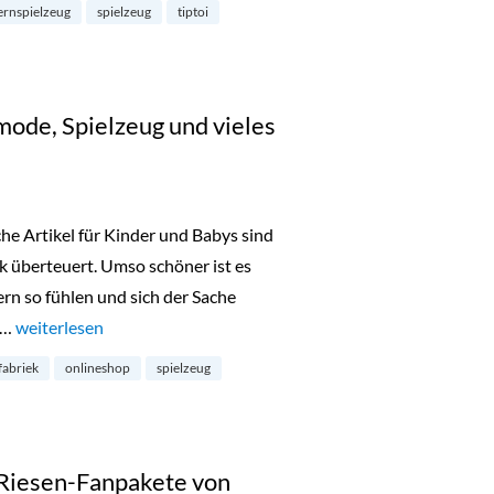
ernspielzeug
spielzeug
tiptoi
mode, Spielzeug und vieles
he Artikel für Kinder und Babys sind
rk überteuert. Umso schöner ist es
rn so fühlen und sich der Sache
 …
„Kleine Fabriek: Kindermode, Spielzeug und vieles mehr“
weiterlesen
fabriek
onlineshop
spielzeug
Riesen-Fanpakete von