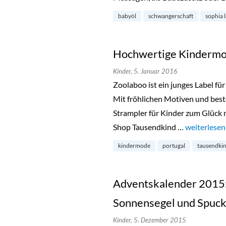
babyöl
schwangerschaft
sophia l
Hochwertige Kindermo
Kinder,
5. Januar 2016
Zoolaboo ist ein junges Label f
Mit fröhlichen Motiven und best
Strampler für Kinder zum Glück 
Shop Tausendkind …
„Hochwerti
weiterlesen
kindermode
portugal
tausendki
Adventskalender 2015:
Sonnensegel und Spuckt
Kinder,
5. Dezember 2015