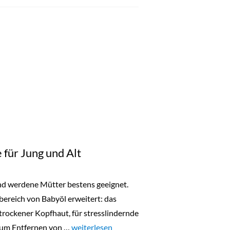
 für Jung und Alt
und werdene Mütter bestens geeignet.
ereich von Babyöl erweitert: das
trockener Kopfhaut, für stresslindernde
zum Entfernen von …
„Sophie La Girafe: Pflege für Jung und Alt“
weiterlesen