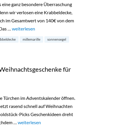
s eine ganz besondere Überraschung
 denn wir verlosen eine Krabbeldecke,
tuch im Gesamtwert von 140€ von dem
 Das …
„Adventskalender 2015: Krabbeldecke, Sonnensegel und Spu
weiterlesen
abbeldecke
millemarille
sonnensegel
 Weihnachtsgeschenke für
te Türchen im Adventskalender öffnen.
jetzt rasend schnell auf Weihnachten
 Goldstück-Picks Geschenkideen dreht
nachdem …
„Redaktions-Favoriten: Weihnachtsgeschenke für Kinde
weiterlesen