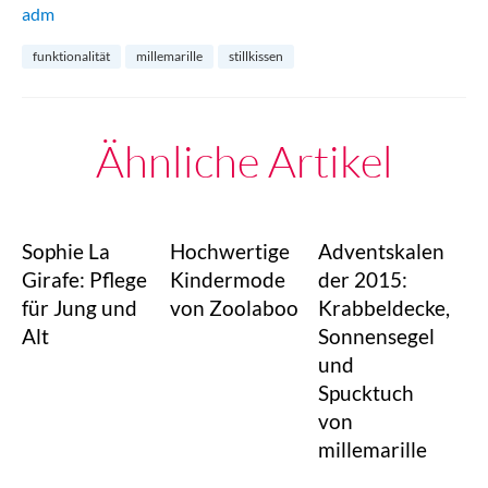
adm
funktionalität
millemarille
stillkissen
Ähnliche Artikel
Sophie La
Hochwertige
Adventskalen
Girafe: Pflege
Kindermode
der 2015:
für Jung und
von Zoolaboo
Krabbeldecke,
Alt
Sonnensegel
und
Spucktuch
von
millemarille