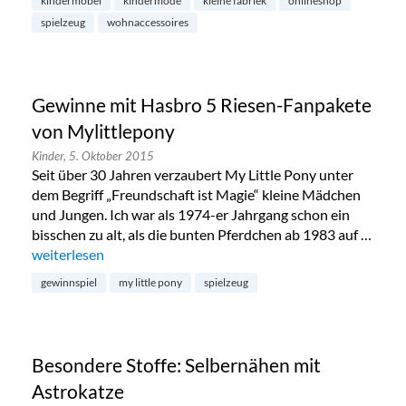
kindermöbel
kindermode
kleine fabriek
onlineshop
spielzeug
wohnaccessoires
Gewinne mit Hasbro 5 Riesen-Fanpakete
von Mylittlepony
Kinder,
5. Oktober 2015
Seit über 30 Jahren verzaubert My Little Pony unter
dem Begriff „Freundschaft ist Magie“ kleine Mädchen
und Jungen. Ich war als 1974-er Jahrgang schon ein
bisschen zu alt, als die bunten Pferdchen ab 1983 auf …
„Gewinne mit Hasbro 5 Riesen-Fanpakete von Mylittlepony
weiterlesen
gewinnspiel
my little pony
spielzeug
Besondere Stoffe: Selbernähen mit
Astrokatze