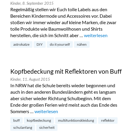
Kinder,
8. September 2015
Regelmäßig stellen wir Euch tolle Labels aus den
Bereichen Kindermode und Accessoires vor. Dabei
stoßen wir immer wieder auf kleine Marken, die zwar
tolle Produkte wie Baumwollhosen und Shirts
herstellen, die sich im Schnitt aber …
„Besondere Stoffe: Sel
weiterlesen
astrokatze
DIY
do it yourself
nähen
Kopfbedeckung mit Reflektoren von Buff
Kinder,
11. August 2015
In NRW hat die Schule bereits wieder begonnen und
auch in den anderen Bundesländern geht es langsam
aber sicher wieder Richtung Schulbeginn. Mit dem
Ende der großen Ferien wird meist auch das Ende des
Sommers …
„Kopfbedeckung mit Reflektoren von Buff“
weiterlesen
buff
kopfbedeckung
multifunktionskleidung
reflektor
schulanfang
sicherheit