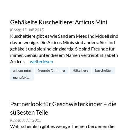
Gehäkelte Kuscheltiere: Articus Mini
Kinder,
15. Juli 2015
Kuscheltiere gibt es wie Sand am Meer. Individuell sind
davon wenige. Die Articus Minis sind anders: Síe sind
gehäkelt und sie sind einzigartig. Sie sind Freunde für
immer. Genau unter diesem Namen vertreibt Elisabeth
Articus …
„Gehäkelte Kuscheltiere: Articus Mini“
weiterlesen
articus mini
freunde für immer
Häkeltiere
kuscheltier
manufaktur
Partnerlook für Geschwisterkinder – die
süßesten Teile
Kinder,
7. Juli 2015
Wahrscheinlich gibt es wenige Themen bei denen die