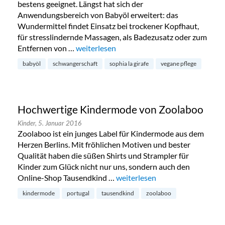
bestens geeignet. Längst hat sich der
Anwendungsbereich von Babyöl erweitert: das
Wundermittel findet Einsatz bei trockener Kopfhaut,
für stresslindernde Massagen, als Badezusatz oder zum
Entfernen von …
„Sophie La Girafe: Pflege für Jung und Alt“
weiterlesen
babyöl
schwangerschaft
sophia la girafe
vegane pflege
Hochwertige Kindermode von Zoolaboo
Kinder,
5. Januar 2016
Zoolaboo ist ein junges Label für Kindermode aus dem
Herzen Berlins. Mit fröhlichen Motiven und bester
Qualität haben die süßen Shirts und Strampler für
Kinder zum Glück nicht nur uns, sondern auch den
Online-Shop Tausendkind …
„Hochwertige Kindermode von
weiterlesen
kindermode
portugal
tausendkind
zoolaboo