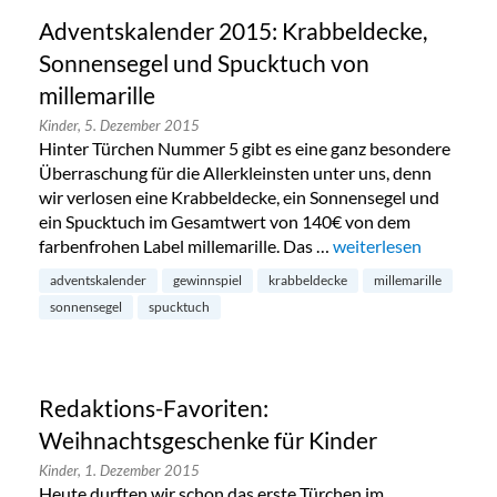
Adventskalender 2015: Krabbeldecke,
Sonnensegel und Spucktuch von
millemarille
Kinder,
5. Dezember 2015
Hinter Türchen Nummer 5 gibt es eine ganz besondere
Überraschung für die Allerkleinsten unter uns, denn
wir verlosen eine Krabbeldecke, ein Sonnensegel und
ein Spucktuch im Gesamtwert von 140€ von dem
farbenfrohen Label millemarille. Das …
„Adventskalender 201
weiterlesen
adventskalender
gewinnspiel
krabbeldecke
millemarille
sonnensegel
spucktuch
Redaktions-Favoriten:
Weihnachtsgeschenke für Kinder
Kinder,
1. Dezember 2015
Heute durften wir schon das erste Türchen im