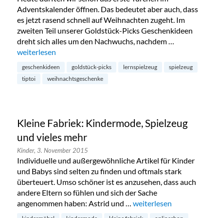
Adventskalender öffnen. Das bedeutet aber auch, dass
es jetzt rasend schnell auf Weihnachten zugeht. Im
zweiten Teil unserer Goldstück-Picks Geschenkideen
dreht sich alles um den Nachwuchs, nachdem …
„Redaktions-Favoriten: Weihnachtsgeschenke für Kinder“
weiterlesen
geschenkideen
goldstück-picks
lernspielzeug
spielzeug
tiptoi
weihnachtsgeschenke
Kleine Fabriek: Kindermode, Spielzeug
und vieles mehr
Kinder,
3. November 2015
Individuelle und außergewöhnliche Artikel für Kinder
und Babys sind selten zu finden und oftmals stark
überteuert. Umso schöner ist es anzusehen, dass auch
andere Eltern so fühlen und sich der Sache
angenommen haben: Astrid und …
„Kleine Fabriek: Kinderm
weiterlesen