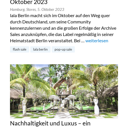
Oktober 2023
Hamburg,
Stores,
5. Oktober 2023
lala Berlin macht sich im Oktober auf den Weg quer
durch Deutschland, um seine Community
kennenzulernen und an die großen Erfolge der Archive
Sales anzuknüpfen, die das Label regelmäßig in seiner
Heimatstadt Berlin veranstaltet. Bei …
„Lala Berlin Flash Sa
weiterlesen
flash sale
lala berlin
pop-up sale
Nachhaltigkeit und Luxus – ein