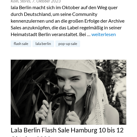
Köln,
Stores,
7. Oktober 2023
lala Berlin macht sich im Oktober auf den Weg quer
durch Deutschland, um seine Community
kennenzulernen und an die großen Erfolge der Archive
Sales anzuknüpfen, die das Label regelmäßig in seiner
Heimatstadt Berlin veranstaltet. Bei …
„Lala Berlin Flash Sal
weiterlesen
flash sale
lala berlin
pop-up sale
Lala Berlin Flash Sale Hamburg 10 bis 12