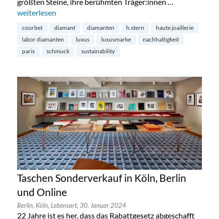
größten Steine, ihre berühmten Träger:innen …
„Diamanten aus dem Labor – die Zukunft?“
weiterlesen
courbet
diamant
diamanten
h.stern
haute joaillerie
labor diamanten
luxus
luxusmarke
nachhaltigkeit
paris
schmuck
sustainability
Taschen Sonderverkauf in Köln, Berlin
und Online
Berlin,
Köln,
Lebensart,
30. Januar 2024
22 Jahre ist es her, dass das Rabattgesetz abgeschafft