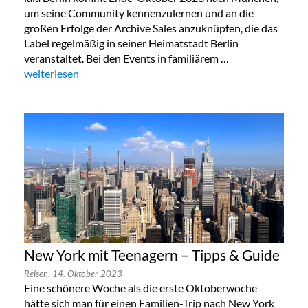
um seine Community kennenzulernen und an die
großen Erfolge der Archive Sales anzuknüpfen, die das
Label regelmäßig in seiner Heimatstadt Berlin
veranstaltet. Bei den Events in familiärem …
„Lala Berlin Flash Sale in München 24. bis 26.Oktober 2023“
weiterlesen
New York mit Teenagern – Tipps & Guide
Reisen,
14. Oktober 2023
Eine schönere Woche als die erste Oktoberwoche
hätte sich man für einen Familien-Trip nach New York