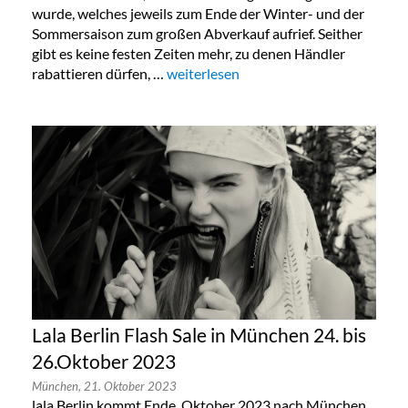
wurde, welches jeweils zum Ende der Winter- und der
Sommersaison zum großen Abverkauf aufrief. Seither
gibt es keine festen Zeiten mehr, zu denen Händler
rabattieren dürfen, …
„Taschen Sonderverkauf in Köln, Berlin
weiterlesen
Lala Berlin Flash Sale in München 24. bis
26.Oktober 2023
München,
21. Oktober 2023
lala Berlin kommt Ende Oktober 2023 nach München,