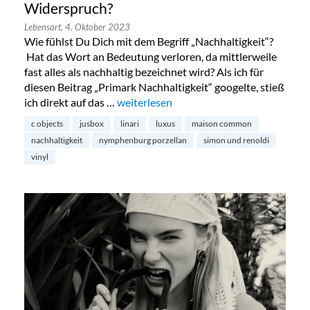
Widerspruch?
Lebensart,
4. Oktober 2023
Wie fühlst Du Dich mit dem Begriff „Nachhaltigkeit“?
Hat das Wort an Bedeutung verloren, da mittlerweile
fast alles als nachhaltig bezeichnet wird? Als ich für
diesen Beitrag „Primark Nachhaltigkeit“ googelte, stieß
ich direkt auf das …
„Nachhaltigkeit und Luxus – ein Widers
weiterlesen
c objects
jusbox
linari
luxus
maison common
nachhaltigkeit
nymphenburg porzellan
simon und renoldi
vinyl