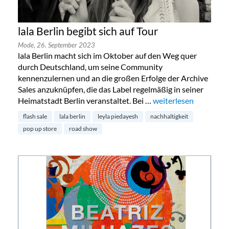
lala Berlin begibt sich auf Tour
Mode,
26. September 2023
lala Berlin macht sich im Oktober auf den Weg quer
durch Deutschland, um seine Community
kennenzulernen und an die großen Erfolge der Archive
Sales anzuknüpfen, die das Label regelmäßig in seiner
Heimatstadt Berlin veranstaltet. Bei …
„lala Berlin begibt sic
weiterlesen
flash sale
lala berlin
leyla piedayesh
nachhaltigkeit
pop up store
road show