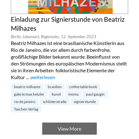
Einladung zur Signierstunde von Beatriz
Milhazes
Berlin,
Lebensart,
Regionales,
12. September 2023
Beatriz Milhazes ist eine brasilianische Künstlerin aus
Rio de Janeiro, die vor allem durch farbenfrohe,
großflächige Bilder bekannt wurde. Beeinflusst von
den Strömungen des europäischen Modernismus stellt
sie in ihren Arbeiten folkloristische Elemente der
Kultur …
„Einladung zur Signierstunde von Beatriz Milhazes“
weiterlesen
beatriz milhazes
brasilien
coffee table book
galerie max hetzler
kunst
moma
paul gaugin
rio de janeiro
schlüterstraße
signierstunde
Taschen Verlag
View More