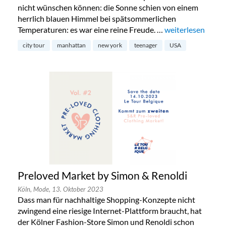
nicht wünschen können: die Sonne schien von einem
herrlich blauen Himmel bei spätsommerlichen
Temperaturen: es war eine reine Freude. …
„New York mit Te
weiterlesen
city tour
manhattan
new york
teenager
USA
Preloved Market by Simon & Renoldi
Köln,
Mode,
13. Oktober 2023
Dass man für nachhaltige Shopping-Konzepte nicht
zwingend eine riesige Internet-Plattform braucht, hat
der Kölner Fashion-Store Simon und Renoldi schon