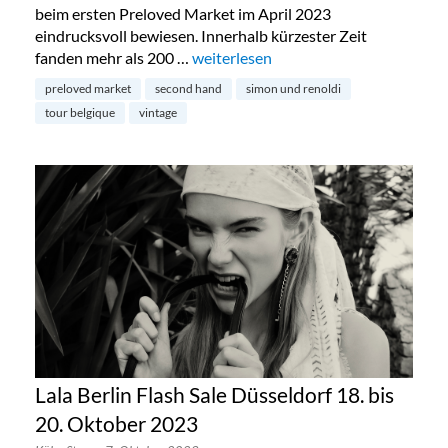
beim ersten Preloved Market im April 2023
eindrucksvoll bewiesen. Innerhalb kürzester Zeit
fanden mehr als 200 …
„Preloved Market by Simon & Renold
weiterlesen
preloved market
second hand
simon und renoldi
tour belgique
vintage
Lala Berlin Flash Sale Düsseldorf 18. bis
20. Oktober 2023