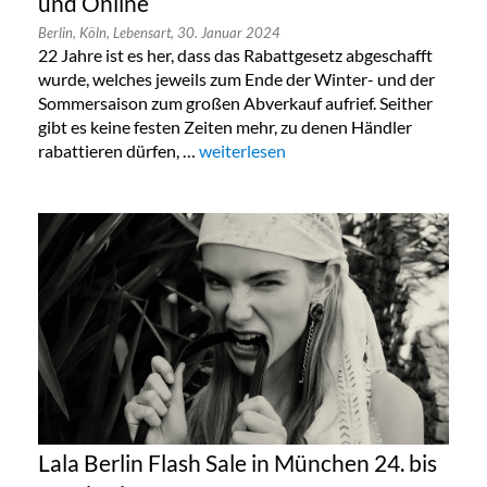
und Online
Berlin,
Köln,
Lebensart,
30. Januar 2024
22 Jahre ist es her, dass das Rabattgesetz abgeschafft
wurde, welches jeweils zum Ende der Winter- und der
Sommersaison zum großen Abverkauf aufrief. Seither
gibt es keine festen Zeiten mehr, zu denen Händler
rabattieren dürfen, …
„Taschen Sonderverkauf in Köln, Berlin
weiterlesen
Lala Berlin Flash Sale in München 24. bis