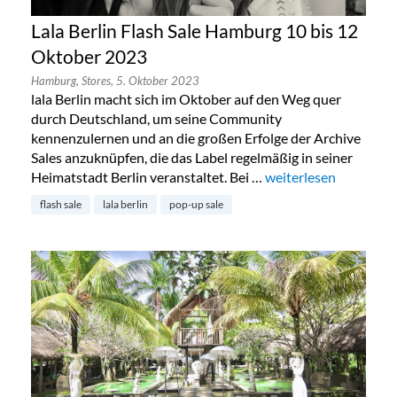
Lala Berlin Flash Sale Hamburg 10 bis 12
Oktober 2023
Hamburg,
Stores,
5. Oktober 2023
lala Berlin macht sich im Oktober auf den Weg quer
durch Deutschland, um seine Community
kennenzulernen und an die großen Erfolge der Archive
Sales anzuknüpfen, die das Label regelmäßig in seiner
Heimatstadt Berlin veranstaltet. Bei …
„Lala Berlin Flash Sa
weiterlesen
flash sale
lala berlin
pop-up sale