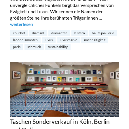
unvergleichliches Funkeln birgt das Versprechen von
Ewigkeit und Luxus. Wir kennen die Namen der
größten Steine, ihre berühmten Träger:innen …
„Diamanten aus dem Labor – die Zukunft?“
weiterlesen
courbet
diamant
diamanten
h.stern
haute joaillerie
labor diamanten
luxus
luxusmarke
nachhaltigkeit
paris
schmuck
sustainability
Taschen Sonderverkauf in Köln, Berlin