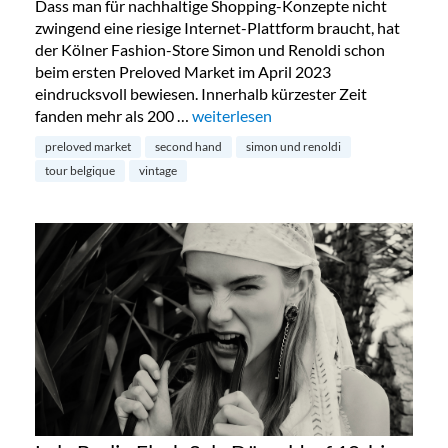
Dass man für nachhaltige Shopping-Konzepte nicht
zwingend eine riesige Internet-Plattform braucht, hat
der Kölner Fashion-Store Simon und Renoldi schon
beim ersten Preloved Market im April 2023
eindrucksvoll bewiesen. Innerhalb kürzester Zeit
fanden mehr als 200 …
„Preloved Market by Simon & Renold
weiterlesen
preloved market
second hand
simon und renoldi
tour belgique
vintage