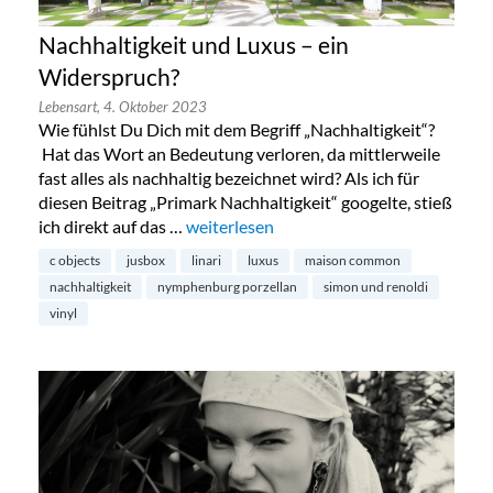
Nachhaltigkeit und Luxus – ein
Widerspruch?
Lebensart,
4. Oktober 2023
Wie fühlst Du Dich mit dem Begriff „Nachhaltigkeit“?
Hat das Wort an Bedeutung verloren, da mittlerweile
fast alles als nachhaltig bezeichnet wird? Als ich für
diesen Beitrag „Primark Nachhaltigkeit“ googelte, stieß
ich direkt auf das …
„Nachhaltigkeit und Luxus – ein Widers
weiterlesen
c objects
jusbox
linari
luxus
maison common
nachhaltigkeit
nymphenburg porzellan
simon und renoldi
vinyl