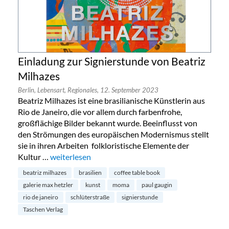
Einladung zur Signierstunde von Beatriz
Milhazes
Berlin,
Lebensart,
Regionales,
12. September 2023
Beatriz Milhazes ist eine brasilianische Künstlerin aus
Rio de Janeiro, die vor allem durch farbenfrohe,
großflächige Bilder bekannt wurde. Beeinflusst von
den Strömungen des europäischen Modernismus stellt
sie in ihren Arbeiten folkloristische Elemente der
Kultur …
„Einladung zur Signierstunde von Beatriz Milhazes“
weiterlesen
beatriz milhazes
brasilien
coffee table book
galerie max hetzler
kunst
moma
paul gaugin
rio de janeiro
schlüterstraße
signierstunde
Taschen Verlag