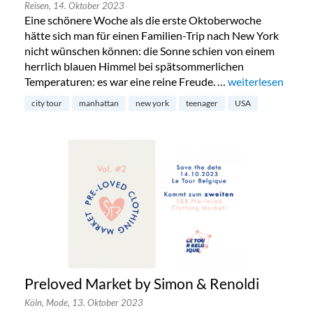
Reisen,
14. Oktober 2023
Eine schönere Woche als die erste Oktoberwoche
hätte sich man für einen Familien-Trip nach New York
nicht wünschen können: die Sonne schien von einem
herrlich blauen Himmel bei spätsommerlichen
Temperaturen: es war eine reine Freude. …
„New York mit Te
weiterlesen
city tour
manhattan
new york
teenager
USA
Preloved Market by Simon & Renoldi
Köln,
Mode,
13. Oktober 2023