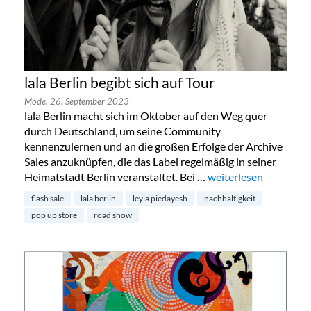
lala Berlin begibt sich auf Tour
Mode,
26. September 2023
lala Berlin macht sich im Oktober auf den Weg quer
durch Deutschland, um seine Community
kennenzulernen und an die großen Erfolge der Archive
Sales anzuknüpfen, die das Label regelmäßig in seiner
Heimatstadt Berlin veranstaltet. Bei …
„lala Berlin begibt sic
weiterlesen
flash sale
lala berlin
leyla piedayesh
nachhaltigkeit
pop up store
road show