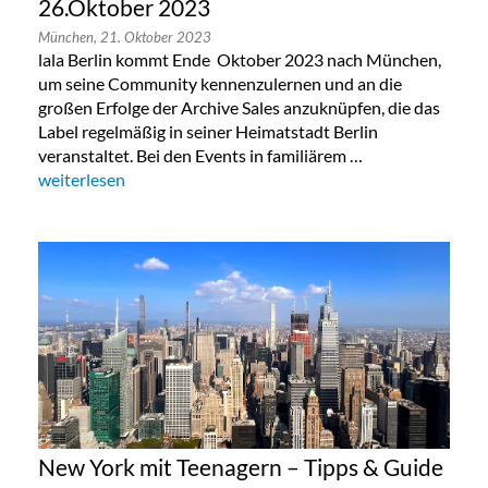
26.Oktober 2023
München,
21. Oktober 2023
lala Berlin kommt Ende Oktober 2023 nach München,
um seine Community kennenzulernen und an die
großen Erfolge der Archive Sales anzuknüpfen, die das
Label regelmäßig in seiner Heimatstadt Berlin
veranstaltet. Bei den Events in familiärem …
„Lala Berlin Flash Sale in München 24. bis 26.Oktober 2023“
weiterlesen
New York mit Teenagern – Tipps & Guide