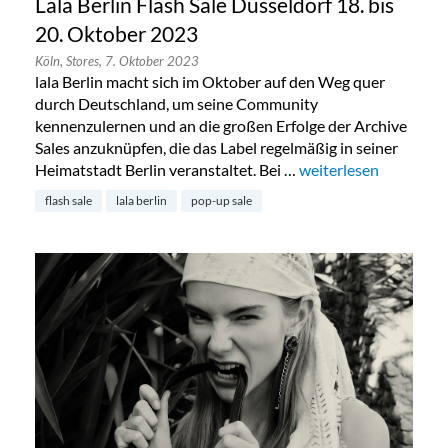
Lala Berlin Flash Sale Düsseldorf 18. bis
20. Oktober 2023
Köln,
Stores,
7. Oktober 2023
lala Berlin macht sich im Oktober auf den Weg quer
durch Deutschland, um seine Community
kennenzulernen und an die großen Erfolge der Archive
Sales anzuknüpfen, die das Label regelmäßig in seiner
Heimatstadt Berlin veranstaltet. Bei …
„Lala Berlin Flash Sal
weiterlesen
flash sale
lala berlin
pop-up sale