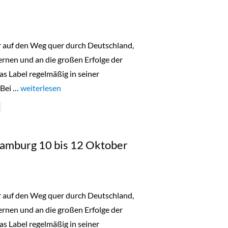
er auf den Weg quer durch Deutschland,
nen und an die großen Erfolge der
as Label regelmäßig in seiner
 Bei …
„Lala Berlin Flash Sale Düsseldorf 18. bis 20. Oktober 2023“
weiterlesen
 Hamburg 10 bis 12 Oktober
er auf den Weg quer durch Deutschland,
nen und an die großen Erfolge der
as Label regelmäßig in seiner