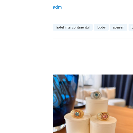
adm
hotel intercontinental
lobby
speisen