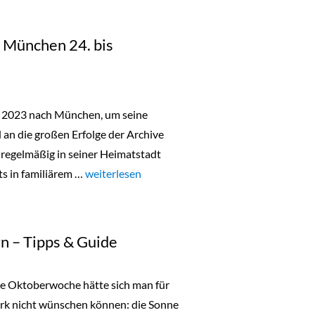
in München 24. bis
r 2023 nach München, um seine
n die großen Erfolge der Archive
 regelmäßig in seiner Heimatstadt
ts in familiärem …
„Lala Berlin Flash Sale in München 24. bis 26.O
weiterlesen
n – Tipps & Guide
te Oktoberwoche hätte sich man für
ork nicht wünschen können: die Sonne