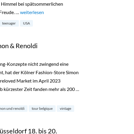
en Himmel bei spätsommerlichen
 Freude. …
„New York mit Teenagern – Tipps & Guide“
weiterlesen
teenager
USA
mon & Renoldi
ing-Konzepte nicht zwingend eine
ht, hat der Kölner Fashion-Store Simon
reloved Market im April 2023
b kürzester Zeit fanden mehr als 200 …
noldi“
mon und renoldi
tour belgique
vintage
üsseldorf 18. bis 20.