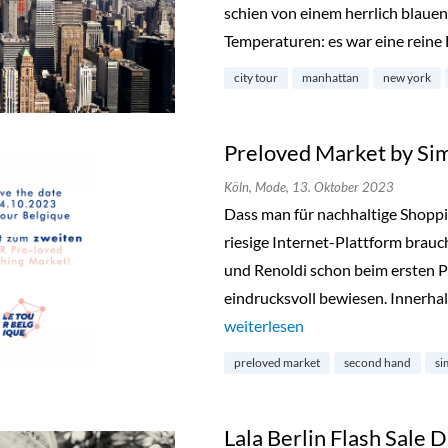
schien von einem herrlich blau
Temperaturen: es war eine reine
city tour
manhattan
new york
Preloved Market by Si
Köln,
Mode,
13. Oktober 2023
Dass man für nachhaltige Shopp
riesige Internet-Plattform brauc
und Renoldi schon beim ersten P
eindrucksvoll bewiesen. Innerhal
„Preloved Market by Simon & Re
weiterlesen
preloved market
second hand
si
Lala Berlin Flash Sale D