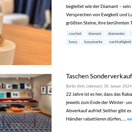
begleitet wie der Diamant – sein
Versprechen von Ewigkeit und L
größten Steine, ihre berühmten 
courbet
diamant
diamanten
luxus
luxusmarke
nachhaltigkeit
Taschen Sonderverkauf 
Berlin,
Köln,
Lebensart,
30. Januar 2024
22 Jahre ist es her, dass das Ra
jeweils zum Ende der Winter- u
Abverkauf aufrief. Seither gibt e
Händler rabattieren dürfen, …
„T
we