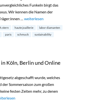
 unvergleichliches Funkeln birgt das
uxus. Wir kennen die Namen der
Träger:innen …
„Diamanten aus dem Labor – die Zukunft?“
weiterlesen
h.stern
haute joaillerie
labor diamanten
paris
schmuck
sustainability
in Köln, Berlin und Online
battgesetz abgeschafft wurde, welches
nd der Sommersaison zum großen
s keine festen Zeiten mehr, zu denen
aschen Sonderverkauf in Köln, Berlin und Online“
iterlesen