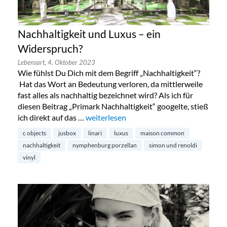
Nachhaltigkeit und Luxus – ein
Widerspruch?
Lebensart,
4. Oktober 2023
Wie fühlst Du Dich mit dem Begriff „Nachhaltigkeit“?
Hat das Wort an Bedeutung verloren, da mittlerweile
fast alles als nachhaltig bezeichnet wird? Als ich für
diesen Beitrag „Primark Nachhaltigkeit“ googelte, stieß
ich direkt auf das …
„Nachhaltigkeit und Luxus – ein Widers
weiterlesen
c objects
jusbox
linari
luxus
maison common
nachhaltigkeit
nymphenburg porzellan
simon und renoldi
vinyl