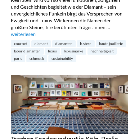
und Geschichten begleitet wie der Diamant – sein
unvergleichliches Funkeln birgt das Versprechen von
Ewigkeit und Luxus. Wir kennen die Namen der
größten Steine, ihre berühmten Träger:innen …
„Diamanten aus dem Labor – die Zukunft?“
weiterlesen
courbet
diamant
diamanten
h.stern
haute joaillerie
labor diamanten
luxus
luxusmarke
nachhaltigkeit
paris
schmuck
sustainability