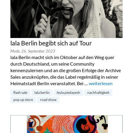
lala Berlin begibt sich auf Tour
Mode,
26. September 2023
lala Berlin macht sich im Oktober auf den Weg quer
durch Deutschland, um seine Community
kennenzulernen und an die großen Erfolge der Archive
Sales anzuknüpfen, die das Label regelmäßig in seiner
Heimatstadt Berlin veranstaltet. Bei …
„lala Berlin begibt sic
weiterlesen
flash sale
lala berlin
leyla piedayesh
nachhaltigkeit
pop up store
road show