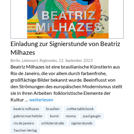
Einladung zur Signierstunde von Beatriz
Milhazes
Berlin,
Lebensart,
Regionales,
12. September 2023
Beatriz Milhazes ist eine brasilianische Künstlerin aus
Rio de Janeiro, die vor allem durch farbenfrohe,
großflächige Bilder bekannt wurde. Beeinflusst von
den Strömungen des europäischen Modernismus stellt
sie in ihren Arbeiten folkloristische Elemente der
Kultur …
„Einladung zur Signierstunde von Beatriz Milhazes“
weiterlesen
beatriz milhazes
brasilien
coffee table book
galerie max hetzler
kunst
moma
paul gaugin
rio de janeiro
schlüterstraße
signierstunde
Taschen Verlag