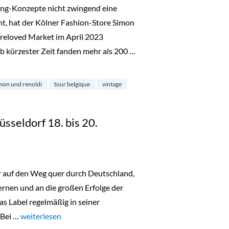
ing-Konzepte nicht zwingend eine
ht, hat der Kölner Fashion-Store Simon
reloved Market im April 2023
b kürzester Zeit fanden mehr als 200 …
noldi“
mon und renoldi
tour belgique
vintage
üsseldorf 18. bis 20.
er auf den Weg quer durch Deutschland,
nen und an die großen Erfolge der
as Label regelmäßig in seiner
 Bei …
„Lala Berlin Flash Sale Düsseldorf 18. bis 20. Oktober 2023“
weiterlesen