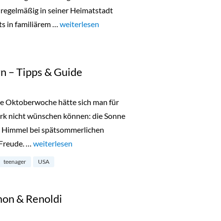
 regelmäßig in seiner Heimatstadt
ts in familiärem …
„Lala Berlin Flash Sale in München 24. bis 26.O
weiterlesen
n – Tipps & Guide
te Oktoberwoche hätte sich man für
ork nicht wünschen können: die Sonne
en Himmel bei spätsommerlichen
 Freude. …
„New York mit Teenagern – Tipps & Guide“
weiterlesen
teenager
USA
mon & Renoldi