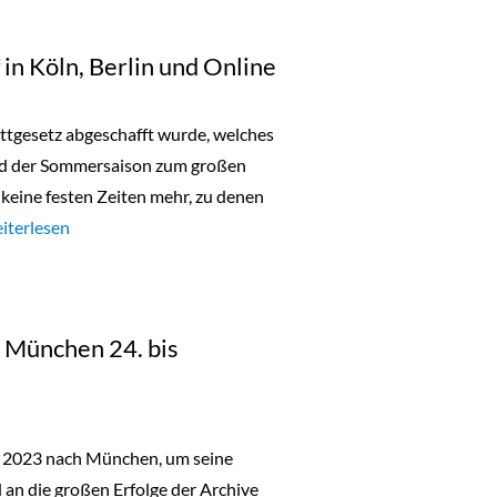
in Köln, Berlin und Online
battgesetz abgeschafft wurde, welches
nd der Sommersaison zum großen
s keine festen Zeiten mehr, zu denen
aschen Sonderverkauf in Köln, Berlin und Online“
iterlesen
in München 24. bis
r 2023 nach München, um seine
n die großen Erfolge der Archive