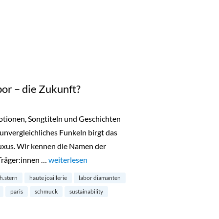
or – die Zukunft?
motionen, Songtiteln und Geschichten
 unvergleichliches Funkeln birgt das
uxus. Wir kennen die Namen der
Träger:innen …
„Diamanten aus dem Labor – die Zukunft?“
weiterlesen
h.stern
haute joaillerie
labor diamanten
paris
schmuck
sustainability