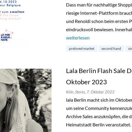
Dass man für nachhaltige Shopp
riesige Internet-Plattform brauc
und Renoldi schon beim ersten P
eindrucksvoll bewiesen. Innerhal
„Preloved Market by Simon & Re
weiterlesen
preloved market
second hand
si
Lala Berlin Flash Sale D
Oktober 2023
Köln,
Stores,
7. Oktober 2023
lala Berlin macht sich im Oktob
um seine Community kennenzuler
Archive Sales anzuknüpfen, die d
Heimatstadt Berlin veranstaltet.