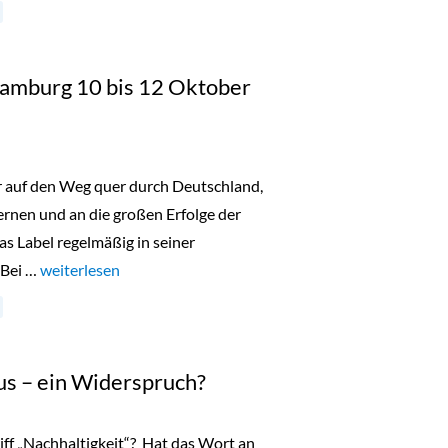
 Hamburg 10 bis 12 Oktober
er auf den Weg quer durch Deutschland,
nen und an die großen Erfolge der
as Label regelmäßig in seiner
 Bei …
„Lala Berlin Flash Sale Hamburg 10 bis 12 Oktober 2023“
weiterlesen
us – ein Widerspruch?
iff „Nachhaltigkeit“? Hat das Wort an