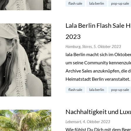
flash sale
lala berlin
pop-up sale
Lala Berlin Flash Sale
2023
Hamburg,
Stores,
5. Oktober 2023
lala Berlin macht sich im Oktob
um seine Community kennenzuler
Archive Sales anzuknüpfen, die d
Heimatstadt Berlin veranstaltet.
flash sale
lala berlin
pop-up sale
Nachhaltigkeit und Lux
Lebensart,
4. Oktober 2023
Wie fühlst Du Dich mit dem Begr