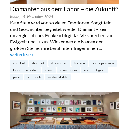
Diamanten aus dem Labor – die Zukunft?
Mode,
15. November 2024
Kein Stein wird von so vielen Emotionen, Songtiteln
und Geschichten begleitet wie der Diamant – sein
unvergleichliches Funkeln birgt das Versprechen von
Ewigkeit und Luxus. Wir kennen die Namen der
größten Steine, ihre berühmten Träger:innen …
„Diamanten aus dem Labor – die Zukunft?“
weiterlesen
courbet
diamant
diamanten
h.stern
haute joaillerie
labor diamanten
luxus
luxusmarke
nachhaltigkeit
paris
schmuck
sustainability