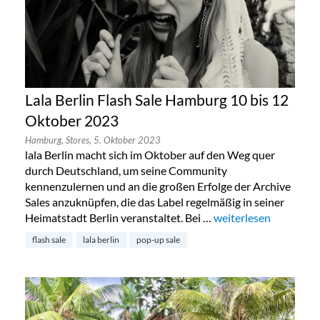
Lala Berlin Flash Sale Hamburg 10 bis 12
Oktober 2023
Hamburg,
Stores,
5. Oktober 2023
lala Berlin macht sich im Oktober auf den Weg quer
durch Deutschland, um seine Community
kennenzulernen und an die großen Erfolge der Archive
Sales anzuknüpfen, die das Label regelmäßig in seiner
Heimatstadt Berlin veranstaltet. Bei …
„Lala Berlin Flash Sa
weiterlesen
flash sale
lala berlin
pop-up sale