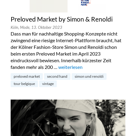
Preloved Market by Simon & Renoldi
Köln,
Mode,
13. Oktober 2023
Dass man für nachhaltige Shopping-Konzepte nicht
zwingend eine riesige Internet-Plattform braucht, hat
der Kölner Fashion-Store Simon und Renoldi schon
beim ersten Preloved Market im April 2023
eindrucksvoll bewiesen. Innerhalb kürzester Zeit
fanden mehr als 200 …
„Preloved Market by Simon & Renold
weiterlesen
preloved market
second hand
simon und renoldi
tour belgique
vintage