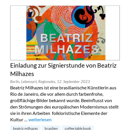
Einladung zur Signierstunde von Beatriz
Milhazes
Berlin,
Lebensart,
Regionales,
12. September 2023
Beatriz Milhazes ist eine brasilianische Künstlerin aus
Rio de Janeiro, die vor allem durch farbenfrohe,
großflächige Bilder bekannt wurde. Beeinflusst von
den Strömungen des europäischen Modernismus stellt
sie in ihren Arbeiten folkloristische Elemente der
Kultur …
„Einladung zur Signierstunde von Beatriz Milhazes“
weiterlesen
beatriz milhazes
brasilien
coffee table book