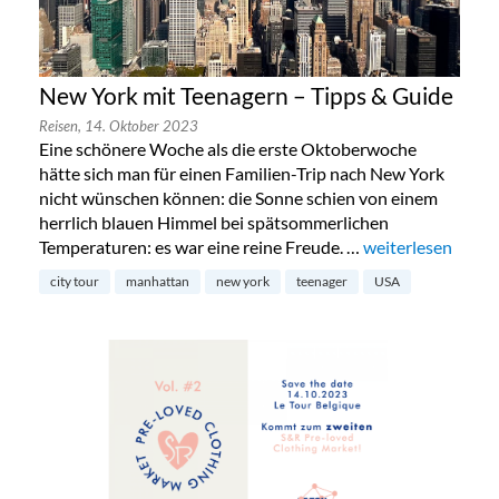
New York mit Teenagern – Tipps & Guide
Reisen,
14. Oktober 2023
Eine schönere Woche als die erste Oktoberwoche
hätte sich man für einen Familien-Trip nach New York
nicht wünschen können: die Sonne schien von einem
herrlich blauen Himmel bei spätsommerlichen
Temperaturen: es war eine reine Freude. …
„New York mit Te
weiterlesen
city tour
manhattan
new york
teenager
USA