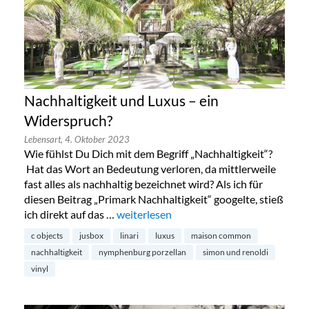
Nachhaltigkeit und Luxus – ein
Widerspruch?
Lebensart,
4. Oktober 2023
Wie fühlst Du Dich mit dem Begriff „Nachhaltigkeit“?
Hat das Wort an Bedeutung verloren, da mittlerweile
fast alles als nachhaltig bezeichnet wird? Als ich für
diesen Beitrag „Primark Nachhaltigkeit“ googelte, stieß
ich direkt auf das …
„Nachhaltigkeit und Luxus – ein Widers
weiterlesen
c objects
jusbox
linari
luxus
maison common
nachhaltigkeit
nymphenburg porzellan
simon und renoldi
vinyl