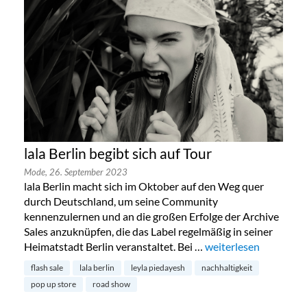
lala Berlin begibt sich auf Tour
Mode,
26. September 2023
lala Berlin macht sich im Oktober auf den Weg quer
durch Deutschland, um seine Community
kennenzulernen und an die großen Erfolge der Archive
Sales anzuknüpfen, die das Label regelmäßig in seiner
Heimatstadt Berlin veranstaltet. Bei …
„lala Berlin begibt sic
weiterlesen
flash sale
lala berlin
leyla piedayesh
nachhaltigkeit
pop up store
road show