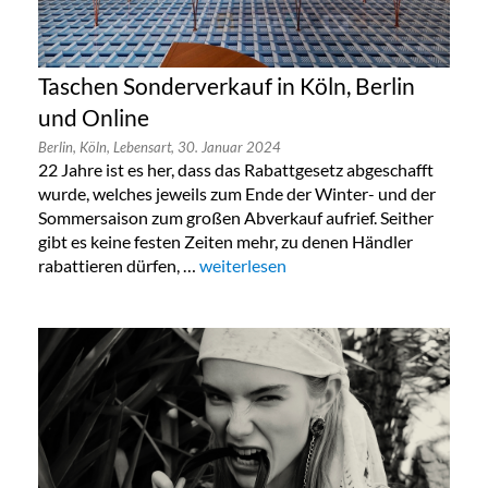
Taschen Sonderverkauf in Köln, Berlin
und Online
Berlin,
Köln,
Lebensart,
30. Januar 2024
22 Jahre ist es her, dass das Rabattgesetz abgeschafft
wurde, welches jeweils zum Ende der Winter- und der
Sommersaison zum großen Abverkauf aufrief. Seither
gibt es keine festen Zeiten mehr, zu denen Händler
rabattieren dürfen, …
„Taschen Sonderverkauf in Köln, Berlin
weiterlesen