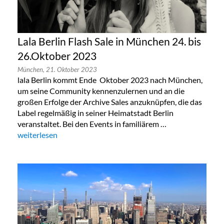
Lala Berlin Flash Sale in München 24. bis
26.Oktober 2023
München,
21. Oktober 2023
lala Berlin kommt Ende Oktober 2023 nach München,
um seine Community kennenzulernen und an die
großen Erfolge der Archive Sales anzuknüpfen, die das
Label regelmäßig in seiner Heimatstadt Berlin
veranstaltet. Bei den Events in familiärem …
„Lala Berlin Flash Sale in München 24. bis 26.Oktober 2023“
weiterlesen