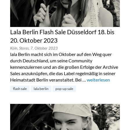
Lala Berlin Flash Sale Düsseldorf 18. bis
20. Oktober 2023
Köln,
Stores,
7. Oktober 2023
lala Berlin macht sich im Oktober auf den Weg quer
durch Deutschland, um seine Community
kennenzulernen und an die großen Erfolge der Archive
Sales anzuknüpfen, die das Label regelmäßig in seiner
Heimatstadt Berlin veranstaltet. Bei …
„Lala Berlin Flash Sal
weiterlesen
flash sale
lala berlin
pop-up sale