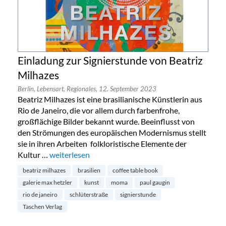
Einladung zur Signierstunde von Beatriz
Milhazes
Berlin,
Lebensart,
Regionales,
12. September 2023
Beatriz Milhazes ist eine brasilianische Künstlerin aus
Rio de Janeiro, die vor allem durch farbenfrohe,
großflächige Bilder bekannt wurde. Beeinflusst von
den Strömungen des europäischen Modernismus stellt
sie in ihren Arbeiten folkloristische Elemente der
Kultur …
„Einladung zur Signierstunde von Beatriz Milhazes“
weiterlesen
beatriz milhazes
brasilien
coffee table book
galerie max hetzler
kunst
moma
paul gaugin
rio de janeiro
schlüterstraße
signierstunde
Taschen Verlag