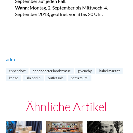
September auf jeden Fall.
Wann:
Montag, 2. September bis Mittwoch, 4.
September 2013, geöffnet von 8 bis 20 Uhr.
adm
eppendorf
eppendorfer landstrasse
givenchy
isabel marant
kenzo
lala berlin
outlet sale
petra teufel
Ähnliche Artikel