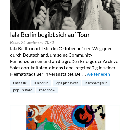
lala Berlin begibt sich auf Tour
Mode,
26. September 2023
lala Berlin macht sich im Oktober auf den Weg quer
durch Deutschland, um seine Community
kennenzulernen und an die großen Erfolge der Archive
Sales anzuknüpfen, die das Label regelmäßig in seiner
Heimatstadt Berlin veranstaltet. Bei …
„lala Berlin begibt sic
weiterlesen
flash sale
lala berlin
leyla piedayesh
nachhaltigkeit
pop up store
road show