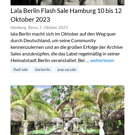
Lala Berlin Flash Sale Hamburg 10 bis 12
Oktober 2023
Hamburg,
Stores,
5. Oktober 2023
lala Berlin macht sich im Oktober auf den Weg quer
durch Deutschland, um seine Community
kennenzulernen und an die großen Erfolge der Archive
Sales anzuknüpfen, die das Label regelmäßig in seiner
Heimatstadt Berlin veranstaltet. Bei …
„Lala Berlin Flash Sa
weiterlesen
flash sale
lala berlin
pop-up sale