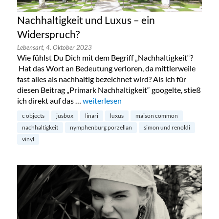
Nachhaltigkeit und Luxus – ein
Widerspruch?
Lebensart,
4. Oktober 2023
Wie fühlst Du Dich mit dem Begriff „Nachhaltigkeit“?
Hat das Wort an Bedeutung verloren, da mittlerweile
fast alles als nachhaltig bezeichnet wird? Als ich für
diesen Beitrag „Primark Nachhaltigkeit“ googelte, stieß
ich direkt auf das …
„Nachhaltigkeit und Luxus – ein Widers
weiterlesen
c objects
jusbox
linari
luxus
maison common
nachhaltigkeit
nymphenburg porzellan
simon und renoldi
vinyl