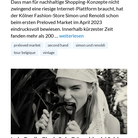
Dass man für nachhaltige Shopping-Konzepte nicht
zwingend eine riesige Internet-Plattform braucht, hat
der Kölner Fashion-Store Simon und Renoldi schon
beim ersten Preloved Market im April 2023
eindrucksvoll bewiesen. Innerhalb kürzester Zeit
fanden mehr als 200 …
„Preloved Market by Simon & Renold
weiterlesen
preloved market
second hand
simon und renoldi
tour belgique
vintage