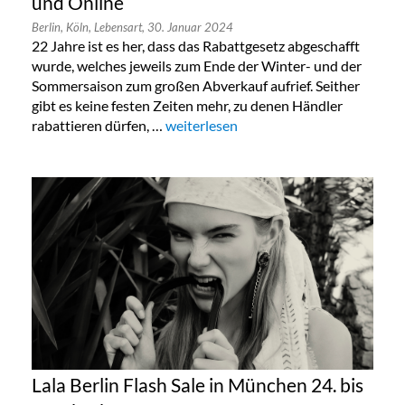
und Online
Berlin,
Köln,
Lebensart,
30. Januar 2024
22 Jahre ist es her, dass das Rabattgesetz abgeschafft
wurde, welches jeweils zum Ende der Winter- und der
Sommersaison zum großen Abverkauf aufrief. Seither
gibt es keine festen Zeiten mehr, zu denen Händler
rabattieren dürfen, …
„Taschen Sonderverkauf in Köln, Berlin
weiterlesen
Lala Berlin Flash Sale in München 24. bis