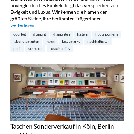
unvergleichliches Funkeln birgt das Versprechen von
Ewigkeit und Luxus. Wir kennen die Namen der
größten Steine, ihre berühmten Träger:innen …
„Diamanten aus dem Labor – die Zukunft?“
weiterlesen
courbet
diamant
diamanten
h.stern
haute joaillerie
labor diamanten
luxus
luxusmarke
nachhaltigkeit
paris
schmuck
sustainability
Taschen Sonderverkauf in Köln, Berlin