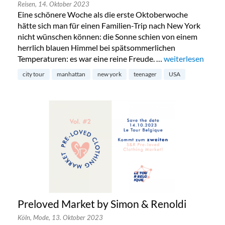
Reisen,
14. Oktober 2023
Eine schönere Woche als die erste Oktoberwoche
hätte sich man für einen Familien-Trip nach New York
nicht wünschen können: die Sonne schien von einem
herrlich blauen Himmel bei spätsommerlichen
Temperaturen: es war eine reine Freude. …
„New York mit Te
weiterlesen
city tour
manhattan
new york
teenager
USA
Preloved Market by Simon & Renoldi
Köln,
Mode,
13. Oktober 2023