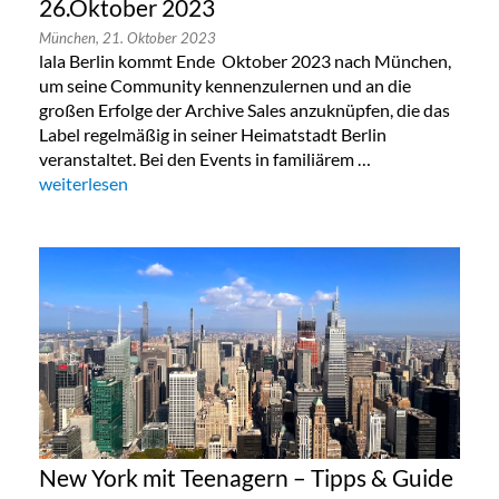
26.Oktober 2023
München,
21. Oktober 2023
lala Berlin kommt Ende Oktober 2023 nach München,
um seine Community kennenzulernen und an die
großen Erfolge der Archive Sales anzuknüpfen, die das
Label regelmäßig in seiner Heimatstadt Berlin
veranstaltet. Bei den Events in familiärem …
„Lala Berlin Flash Sale in München 24. bis 26.Oktober 2023“
weiterlesen
New York mit Teenagern – Tipps & Guide