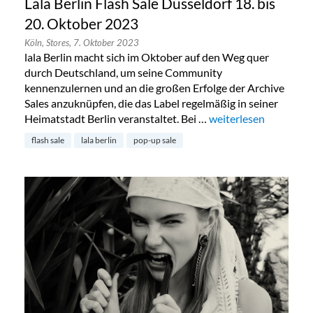
Lala Berlin Flash Sale Düsseldorf 18. bis
20. Oktober 2023
Köln,
Stores,
7. Oktober 2023
lala Berlin macht sich im Oktober auf den Weg quer
durch Deutschland, um seine Community
kennenzulernen und an die großen Erfolge der Archive
Sales anzuknüpfen, die das Label regelmäßig in seiner
Heimatstadt Berlin veranstaltet. Bei …
„Lala Berlin Flash Sal
weiterlesen
flash sale
lala berlin
pop-up sale