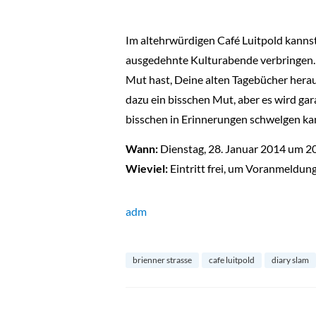
Im altehrwürdigen Café Luitpold kannst
ausgedehnte Kulturabende verbringen. 
Mut hast, Deine alten Tagebücher herau
dazu ein bisschen Mut, aber es wird ga
bisschen in Erinnerungen schwelgen ka
Wann:
Dienstag, 28. Januar 2014 um 2
Wieviel:
Eintritt frei, um Voranmeldun
adm
brienner strasse
cafe luitpold
diary slam