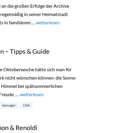
n die großen Erfolge der Archive
 regelmäßig in seiner Heimatstadt
ts in familiärem …
„Lala Berlin Flash Sale in München 24. bis 26.O
weiterlesen
n – Tipps & Guide
te Oktoberwoche hätte sich man für
ork nicht wünschen können: die Sonne
en Himmel bei spätsommerlichen
 Freude. …
„New York mit Teenagern – Tipps & Guide“
weiterlesen
teenager
USA
mon & Renoldi