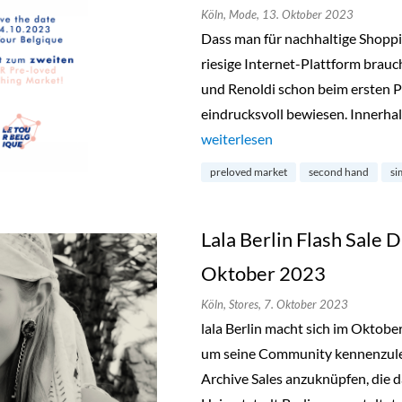
Köln,
Mode,
13. Oktober 2023
Dass man für nachhaltige Shopp
riesige Internet-Plattform brauc
und Renoldi schon beim ersten P
eindrucksvoll bewiesen. Innerhal
„Preloved Market by Simon & Re
weiterlesen
preloved market
second hand
si
Lala Berlin Flash Sale D
Oktober 2023
Köln,
Stores,
7. Oktober 2023
lala Berlin macht sich im Oktob
um seine Community kennenzuler
Archive Sales anzuknüpfen, die d