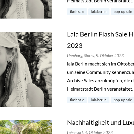
Heimatstadt Berlin veranstaltet.
flash sale
lala berlin
pop-up sale
Lala Berlin Flash Sale
2023
Hamburg,
Stores,
5. Oktober 2023
lala Berlin macht sich im Oktob
um seine Community kennenzuler
Archive Sales anzuknüpfen, die d
Heimatstadt Berlin veranstaltet.
flash sale
lala berlin
pop-up sale
Nachhaltigkeit und Lux
Lebensart,
4. Oktober 2023