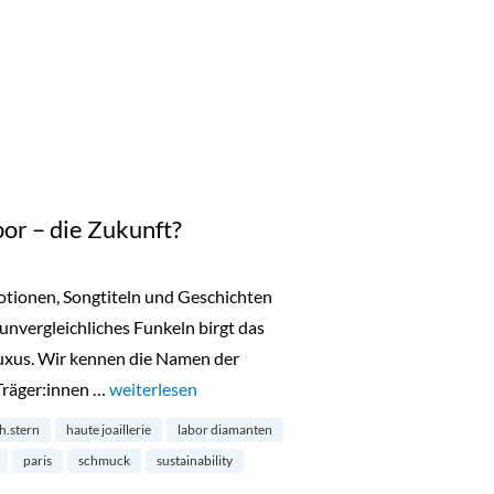
or – die Zukunft?
motionen, Songtiteln und Geschichten
 unvergleichliches Funkeln birgt das
uxus. Wir kennen die Namen der
Träger:innen …
„Diamanten aus dem Labor – die Zukunft?“
weiterlesen
h.stern
haute joaillerie
labor diamanten
paris
schmuck
sustainability