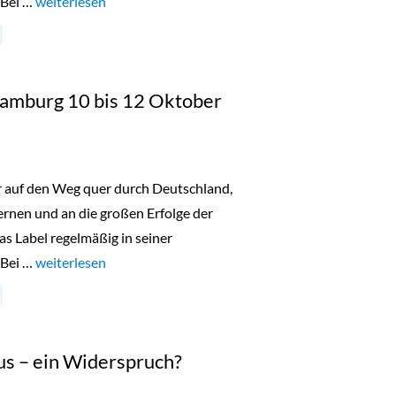
 Bei …
„Lala Berlin Flash Sale Düsseldorf 18. bis 20. Oktober 2023“
weiterlesen
 Hamburg 10 bis 12 Oktober
er auf den Weg quer durch Deutschland,
nen und an die großen Erfolge der
as Label regelmäßig in seiner
 Bei …
„Lala Berlin Flash Sale Hamburg 10 bis 12 Oktober 2023“
weiterlesen
us – ein Widerspruch?