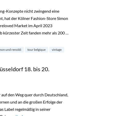
ing-Konzepte nicht zwingend eine
ht, hat der Kölner Fashion-Store Simon
reloved Market im April 2023
b kürzester Zeit fanden mehr als 200 …
noldi“
mon und renoldi
tour belgique
vintage
üsseldorf 18. bis 20.
er auf den Weg quer durch Deutschland,
nen und an die großen Erfolge der
as Label regelmäßig in seiner