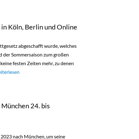
in Köln, Berlin und Online
battgesetz abgeschafft wurde, welches
nd der Sommersaison zum großen
s keine festen Zeiten mehr, zu denen
aschen Sonderverkauf in Köln, Berlin und Online“
iterlesen
in München 24. bis
r 2023 nach München, um seine