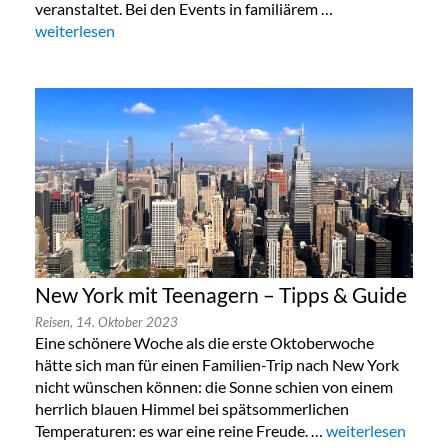
veranstaltet. Bei den Events in familiärem …
„Lala Berlin Flash Sale in München 24. bis 26.Oktober 2023“
weiterlesen
New York mit Teenagern – Tipps & Guide
Reisen,
14. Oktober 2023
Eine schönere Woche als die erste Oktoberwoche
hätte sich man für einen Familien-Trip nach New York
nicht wünschen können: die Sonne schien von einem
herrlich blauen Himmel bei spätsommerlichen
Temperaturen: es war eine reine Freude. …
„New York mit Te
weiterlesen