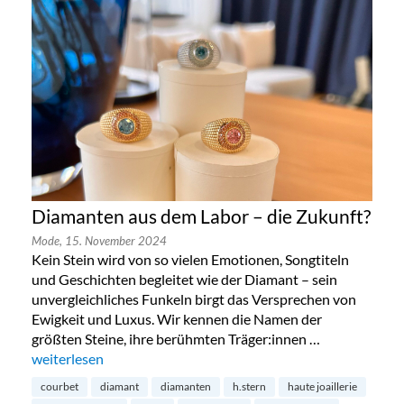
Diamanten aus dem Labor – die Zukunft?
Mode,
15. November 2024
Kein Stein wird von so vielen Emotionen, Songtiteln
und Geschichten begleitet wie der Diamant – sein
unvergleichliches Funkeln birgt das Versprechen von
Ewigkeit und Luxus. Wir kennen die Namen der
größten Steine, ihre berühmten Träger:innen …
„Diamanten aus dem Labor – die Zukunft?“
weiterlesen
courbet
diamant
diamanten
h.stern
haute joaillerie