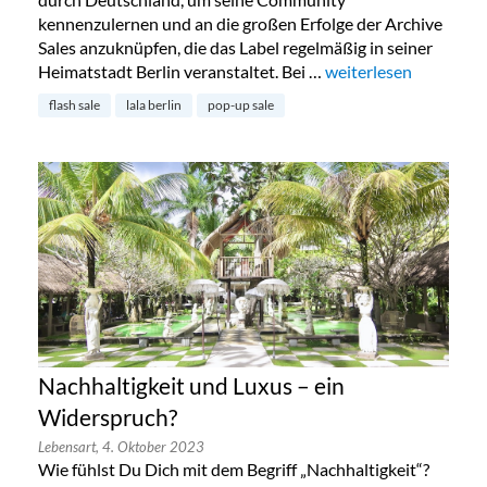
kennenzulernen und an die großen Erfolge der Archive
Sales anzuknüpfen, die das Label regelmäßig in seiner
Heimatstadt Berlin veranstaltet. Bei …
„Lala Berlin Flash Sa
weiterlesen
flash sale
lala berlin
pop-up sale
Nachhaltigkeit und Luxus – ein
Widerspruch?
Lebensart,
4. Oktober 2023
Wie fühlst Du Dich mit dem Begriff „Nachhaltigkeit“?