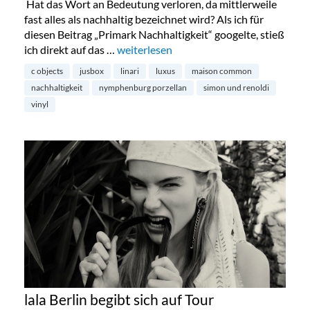
Hat das Wort an Bedeutung verloren, da mittlerweile
fast alles als nachhaltig bezeichnet wird? Als ich für
diesen Beitrag „Primark Nachhaltigkeit“ googelte, stieß
ich direkt auf das …
„Nachhaltigkeit und Luxus – ein Widers
weiterlesen
c objects
jusbox
linari
luxus
maison common
nachhaltigkeit
nymphenburg porzellan
simon und renoldi
vinyl
lala Berlin begibt sich auf Tour