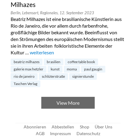
Milhazes
Berlin,
Lebensart,
Regionales,
12. September 2023
Beatriz Milhazes ist eine brasilianische Künstlerin aus
Rio de Janeiro, die vor allem durch farbenfrohe,
großflächige Bilder bekannt wurde. Beeinflusst von
den Strömungen des europäischen Modernismus stellt
sie in ihren Arbeiten folkloristische Elemente der
Kultur …
„Einladung zur Signierstunde von Beatriz Milhazes“
weiterlesen
beatriz milhazes
brasilien
coffee table book
galerie max hetzler
kunst
moma
paul gaugin
rio de janeiro
schlüterstraße
signierstunde
Taschen Verlag
View More
Abonnieren
Abbestellen
Shop
Über Uns
AGB
Impressum
Datenschutz