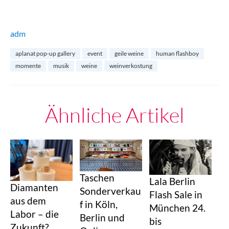
adm
aplanat pop-up gallery
event
geile weine
human flashboy
momente
musik
weine
weinverkostung
Ähnliche Artikel
Taschen
Lala Berlin
Diamanten
Sonderverkau
Flash Sale in
aus dem
f in Köln,
München 24.
Labor – die
Berlin und
bis
Zukunft?