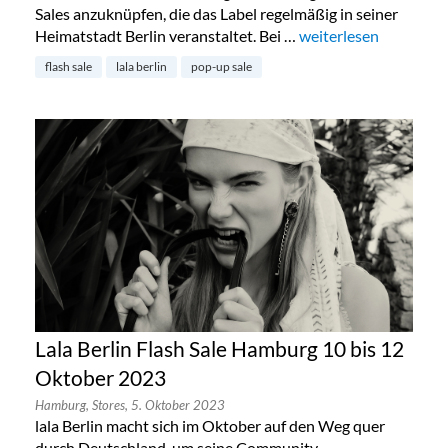
Sales anzuknüpfen, die das Label regelmäßig in seiner
Heimatstadt Berlin veranstaltet. Bei …
„Lala Berlin Flash Sal
weiterlesen
flash sale
lala berlin
pop-up sale
Lala Berlin Flash Sale Hamburg 10 bis 12
Oktober 2023
Hamburg,
Stores,
5. Oktober 2023
lala Berlin macht sich im Oktober auf den Weg quer
durch Deutschland, um seine Community