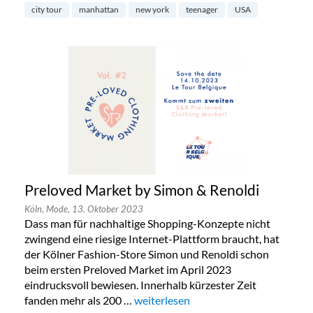
city tour
manhattan
new york
teenager
USA
Preloved Market by Simon & Renoldi
Köln,
Mode,
13. Oktober 2023
Dass man für nachhaltige Shopping-Konzepte nicht
zwingend eine riesige Internet-Plattform braucht, hat
der Kölner Fashion-Store Simon und Renoldi schon
beim ersten Preloved Market im April 2023
eindrucksvoll bewiesen. Innerhalb kürzester Zeit
fanden mehr als 200 …
„Preloved Market by Simon & Renold
weiterlesen