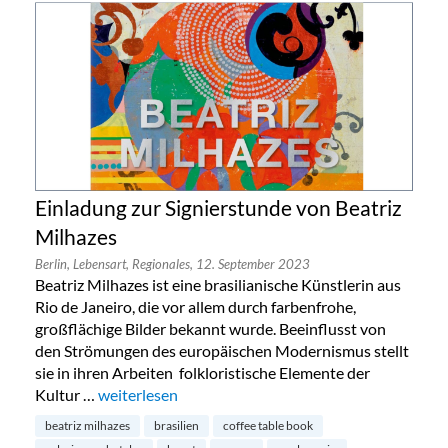
Einladung zur Signierstunde von Beatriz
Milhazes
Berlin,
Lebensart,
Regionales,
12. September 2023
Beatriz Milhazes ist eine brasilianische Künstlerin aus
Rio de Janeiro, die vor allem durch farbenfrohe,
großflächige Bilder bekannt wurde. Beeinflusst von
den Strömungen des europäischen Modernismus stellt
sie in ihren Arbeiten folkloristische Elemente der
Kultur …
„Einladung zur Signierstunde von Beatriz Milhazes“
weiterlesen
beatriz milhazes
brasilien
coffee table book