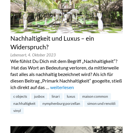
Nachhaltigkeit und Luxus – ein
Widerspruch?
Lebensart,
4. Oktober 2023
Wie fühlst Du Dich mit dem Begriff „Nachhaltigkeit“?
Hat das Wort an Bedeutung verloren, da mittlerweile
fast alles als nachhaltig bezeichnet wird? Als ich für
diesen Beitrag „Primark Nachhaltigkeit“ googelte, stieß
ich direkt auf das …
„Nachhaltigkeit und Luxus – ein Widers
weiterlesen
c objects
jusbox
linari
luxus
maison common
nachhaltigkeit
nymphenburg porzellan
simon und renoldi
vinyl