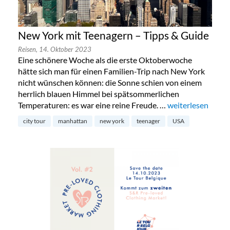
New York mit Teenagern – Tipps & Guide
Reisen,
14. Oktober 2023
Eine schönere Woche als die erste Oktoberwoche
hätte sich man für einen Familien-Trip nach New York
nicht wünschen können: die Sonne schien von einem
herrlich blauen Himmel bei spätsommerlichen
Temperaturen: es war eine reine Freude. …
„New York mit Te
weiterlesen
city tour
manhattan
new york
teenager
USA