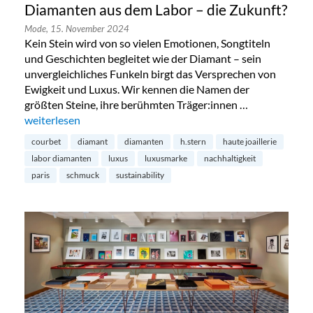
Diamanten aus dem Labor – die Zukunft?
Mode,
15. November 2024
Kein Stein wird von so vielen Emotionen, Songtiteln
und Geschichten begleitet wie der Diamant – sein
unvergleichliches Funkeln birgt das Versprechen von
Ewigkeit und Luxus. Wir kennen die Namen der
größten Steine, ihre berühmten Träger:innen …
„Diamanten aus dem Labor – die Zukunft?“
weiterlesen
courbet
diamant
diamanten
h.stern
haute joaillerie
labor diamanten
luxus
luxusmarke
nachhaltigkeit
paris
schmuck
sustainability