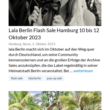
Lala Berlin Flash Sale Hamburg 10 bis 12
Oktober 2023
Hamburg,
Stores,
5. Oktober 2023
lala Berlin macht sich im Oktober auf den Weg quer
durch Deutschland, um seine Community
kennenzulernen und an die großen Erfolge der Archive
Sales anzuknüpfen, die das Label regelmäßig in seiner
Heimatstadt Berlin veranstaltet. Bei …
„Lala Berlin Flash Sa
weiterlesen
flash sale
lala berlin
pop-up sale