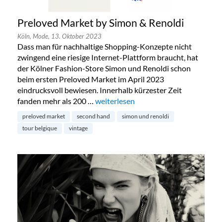
Preloved Market by Simon & Renoldi
Köln,
Mode,
13. Oktober 2023
Dass man für nachhaltige Shopping-Konzepte nicht
zwingend eine riesige Internet-Plattform braucht, hat
der Kölner Fashion-Store Simon und Renoldi schon
beim ersten Preloved Market im April 2023
eindrucksvoll bewiesen. Innerhalb kürzester Zeit
fanden mehr als 200 …
„Preloved Market by Simon & Renold
weiterlesen
preloved market
second hand
simon und renoldi
tour belgique
vintage