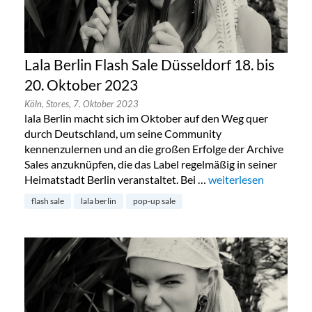
Lala Berlin Flash Sale Düsseldorf 18. bis
20. Oktober 2023
Köln,
Stores,
7. Oktober 2023
lala Berlin macht sich im Oktober auf den Weg quer
durch Deutschland, um seine Community
kennenzulernen und an die großen Erfolge der Archive
Sales anzuknüpfen, die das Label regelmäßig in seiner
Heimatstadt Berlin veranstaltet. Bei …
„Lala Berlin Flash Sal
weiterlesen
flash sale
lala berlin
pop-up sale