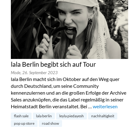
lala Berlin begibt sich auf Tour
Mode,
26. September 2023
lala Berlin macht sich im Oktober auf den Weg quer
durch Deutschland, um seine Community
kennenzulernen und an die großen Erfolge der Archive
Sales anzuknüpfen, die das Label regelmäßig in seiner
Heimatstadt Berlin veranstaltet. Bei …
„lala Berlin begibt sic
weiterlesen
flash sale
lala berlin
leyla piedayesh
nachhaltigkeit
pop up store
road show