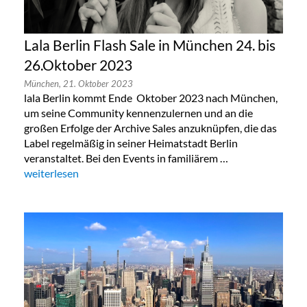
Lala Berlin Flash Sale in München 24. bis
26.Oktober 2023
München,
21. Oktober 2023
lala Berlin kommt Ende Oktober 2023 nach München,
um seine Community kennenzulernen und an die
großen Erfolge der Archive Sales anzuknüpfen, die das
Label regelmäßig in seiner Heimatstadt Berlin
veranstaltet. Bei den Events in familiärem …
„Lala Berlin Flash Sale in München 24. bis 26.Oktober 2023“
weiterlesen