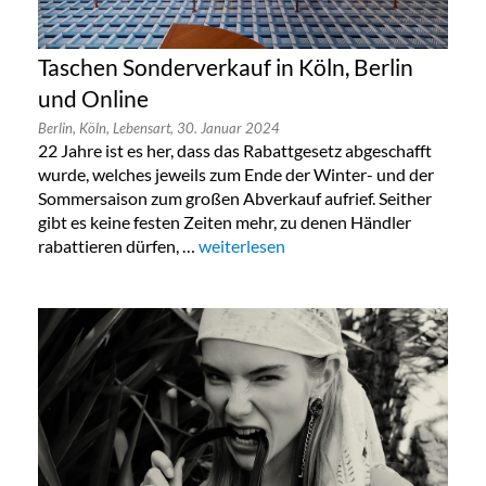
Taschen Sonderverkauf in Köln, Berlin
und Online
Berlin,
Köln,
Lebensart,
30. Januar 2024
22 Jahre ist es her, dass das Rabattgesetz abgeschafft
wurde, welches jeweils zum Ende der Winter- und der
Sommersaison zum großen Abverkauf aufrief. Seither
gibt es keine festen Zeiten mehr, zu denen Händler
rabattieren dürfen, …
„Taschen Sonderverkauf in Köln, Berlin
weiterlesen