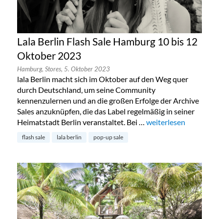
Lala Berlin Flash Sale Hamburg 10 bis 12
Oktober 2023
Hamburg,
Stores,
5. Oktober 2023
lala Berlin macht sich im Oktober auf den Weg quer
durch Deutschland, um seine Community
kennenzulernen und an die großen Erfolge der Archive
Sales anzuknüpfen, die das Label regelmäßig in seiner
Heimatstadt Berlin veranstaltet. Bei …
„Lala Berlin Flash Sa
weiterlesen
flash sale
lala berlin
pop-up sale