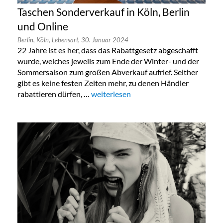
Taschen Sonderverkauf in Köln, Berlin
und Online
Berlin,
Köln,
Lebensart,
30. Januar 2024
22 Jahre ist es her, dass das Rabattgesetz abgeschafft
wurde, welches jeweils zum Ende der Winter- und der
Sommersaison zum großen Abverkauf aufrief. Seither
gibt es keine festen Zeiten mehr, zu denen Händler
rabattieren dürfen, …
„Taschen Sonderverkauf in Köln, Berlin
weiterlesen