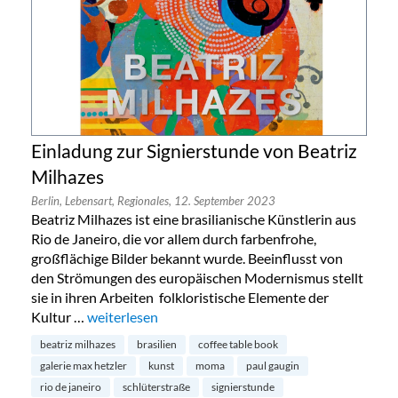
Einladung zur Signierstunde von Beatriz
Milhazes
Berlin,
Lebensart,
Regionales,
12. September 2023
Beatriz Milhazes ist eine brasilianische Künstlerin aus
Rio de Janeiro, die vor allem durch farbenfrohe,
großflächige Bilder bekannt wurde. Beeinflusst von
den Strömungen des europäischen Modernismus stellt
sie in ihren Arbeiten folkloristische Elemente der
Kultur …
„Einladung zur Signierstunde von Beatriz Milhazes“
weiterlesen
beatriz milhazes
brasilien
coffee table book
galerie max hetzler
kunst
moma
paul gaugin
rio de janeiro
schlüterstraße
signierstunde