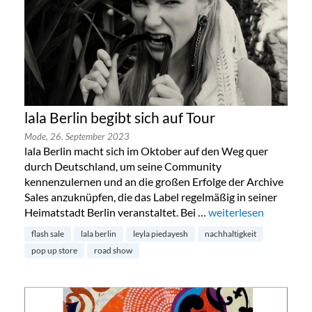
lala Berlin begibt sich auf Tour
Mode,
26. September 2023
lala Berlin macht sich im Oktober auf den Weg quer
durch Deutschland, um seine Community
kennenzulernen und an die großen Erfolge der Archive
Sales anzuknüpfen, die das Label regelmäßig in seiner
Heimatstadt Berlin veranstaltet. Bei …
„lala Berlin begibt sic
weiterlesen
flash sale
lala berlin
leyla piedayesh
nachhaltigkeit
pop up store
road show