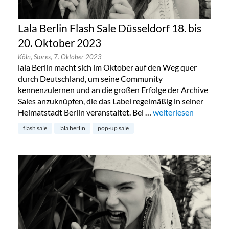
Lala Berlin Flash Sale Düsseldorf 18. bis
20. Oktober 2023
Köln,
Stores,
7. Oktober 2023
lala Berlin macht sich im Oktober auf den Weg quer
durch Deutschland, um seine Community
kennenzulernen und an die großen Erfolge der Archive
Sales anzuknüpfen, die das Label regelmäßig in seiner
Heimatstadt Berlin veranstaltet. Bei …
„Lala Berlin Flash Sal
weiterlesen
flash sale
lala berlin
pop-up sale