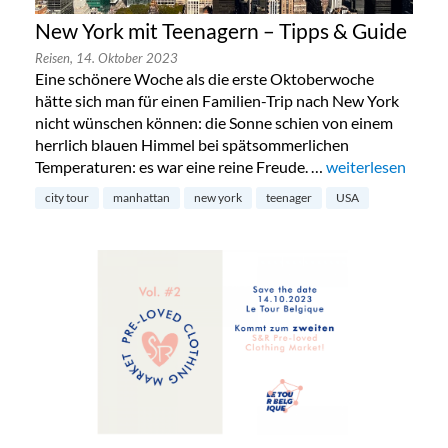
New York mit Teenagern – Tipps & Guide
Reisen,
14. Oktober 2023
Eine schönere Woche als die erste Oktoberwoche
hätte sich man für einen Familien-Trip nach New York
nicht wünschen können: die Sonne schien von einem
herrlich blauen Himmel bei spätsommerlichen
Temperaturen: es war eine reine Freude. …
„New York mit Te
weiterlesen
city tour
manhattan
new york
teenager
USA