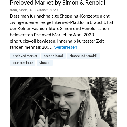
Preloved Market by Simon & Renoldi
Köln,
Mode,
13. Oktober 2023
Dass man für nachhaltige Shopping-Konzepte nicht
zwingend eine riesige Internet-Plattform braucht, hat
der Kölner Fashion-Store Simon und Renoldi schon
beim ersten Preloved Market im April 2023
eindrucksvoll bewiesen. Innerhalb kürzester Zeit
fanden mehr als 200 …
„Preloved Market by Simon & Renold
weiterlesen
preloved market
second hand
simon und renoldi
tour belgique
vintage