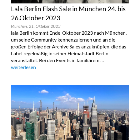
Lala Berlin Flash Sale in München 24. bis
26.Oktober 2023
München,
21. Oktober 2023
lala Berlin kommt Ende Oktober 2023 nach München,
um seine Community kennenzulernen und an die
großen Erfolge der Archive Sales anzuknüpfen, die das
Label regelmäßig in seiner Heimatstadt Berlin
veranstaltet. Bei den Events in familiärem …
„Lala Berlin Flash Sale in München 24. bis 26.Oktober 2023“
weiterlesen