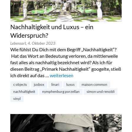
Nachhaltigkeit und Luxus – ein
Widerspruch?
Lebensart,
4. Oktober 2023
Wie fühlst Du Dich mit dem Begriff „Nachhaltigkeit“?
Hat das Wort an Bedeutung verloren, da mittlerweile
fast alles als nachhaltig bezeichnet wird? Als ich für
diesen Beitrag „Primark Nachhaltigkeit“ googelte, stieß
ich direkt auf das …
„Nachhaltigkeit und Luxus – ein Widers
weiterlesen
c objects
jusbox
linari
luxus
maison common
nachhaltigkeit
nymphenburg porzellan
simon und renoldi
vinyl