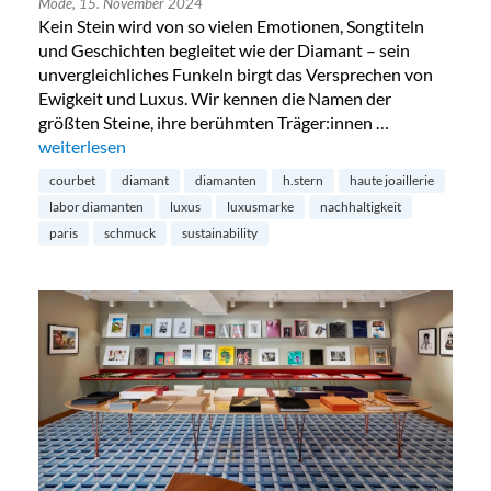
Mode,
15. November 2024
Kein Stein wird von so vielen Emotionen, Songtiteln
und Geschichten begleitet wie der Diamant – sein
unvergleichliches Funkeln birgt das Versprechen von
Ewigkeit und Luxus. Wir kennen die Namen der
größten Steine, ihre berühmten Träger:innen …
„Diamanten aus dem Labor – die Zukunft?“
weiterlesen
courbet
diamant
diamanten
h.stern
haute joaillerie
labor diamanten
luxus
luxusmarke
nachhaltigkeit
paris
schmuck
sustainability