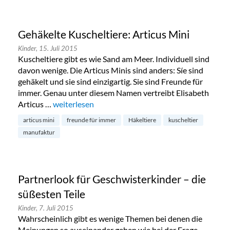
Gehäkelte Kuscheltiere: Articus Mini
Kinder,
15. Juli 2015
Kuscheltiere gibt es wie Sand am Meer. Individuell sind
davon wenige. Die Articus Minis sind anders: Síe sind
gehäkelt und sie sind einzigartig. Sie sind Freunde für
immer. Genau unter diesem Namen vertreibt Elisabeth
Articus …
„Gehäkelte Kuscheltiere: Articus Mini“
weiterlesen
articus mini
freunde für immer
Häkeltiere
kuscheltier
manufaktur
Partnerlook für Geschwisterkinder – die
süßesten Teile
Kinder,
7. Juli 2015
Wahrscheinlich gibt es wenige Themen bei denen die
Meinungen so auseinander gehen wie bei der Frage