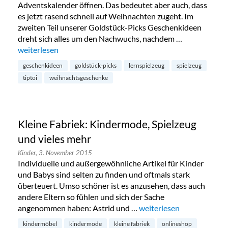
Adventskalender öffnen. Das bedeutet aber auch, dass
es jetzt rasend schnell auf Weihnachten zugeht. Im
zweiten Teil unserer Goldstück-Picks Geschenkideen
dreht sich alles um den Nachwuchs, nachdem …
„Redaktions-Favoriten: Weihnachtsgeschenke für Kinder“
weiterlesen
geschenkideen
goldstück-picks
lernspielzeug
spielzeug
tiptoi
weihnachtsgeschenke
Kleine Fabriek: Kindermode, Spielzeug
und vieles mehr
Kinder,
3. November 2015
Individuelle und außergewöhnliche Artikel für Kinder
und Babys sind selten zu finden und oftmals stark
überteuert. Umso schöner ist es anzusehen, dass auch
andere Eltern so fühlen und sich der Sache
angenommen haben: Astrid und …
„Kleine Fabriek: Kinderm
weiterlesen
kindermöbel
kindermode
kleine fabriek
onlineshop