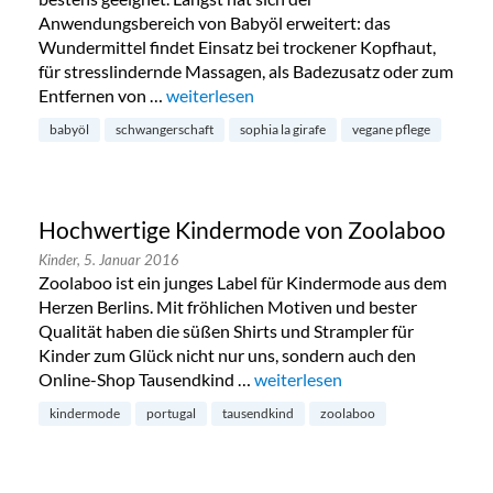
Anwendungsbereich von Babyöl erweitert: das
Wundermittel findet Einsatz bei trockener Kopfhaut,
für stresslindernde Massagen, als Badezusatz oder zum
Entfernen von …
„Sophie La Girafe: Pflege für Jung und Alt“
weiterlesen
babyöl
schwangerschaft
sophia la girafe
vegane pflege
Hochwertige Kindermode von Zoolaboo
Kinder,
5. Januar 2016
Zoolaboo ist ein junges Label für Kindermode aus dem
Herzen Berlins. Mit fröhlichen Motiven und bester
Qualität haben die süßen Shirts und Strampler für
Kinder zum Glück nicht nur uns, sondern auch den
Online-Shop Tausendkind …
„Hochwertige Kindermode von
weiterlesen
kindermode
portugal
tausendkind
zoolaboo