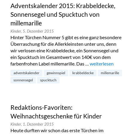
Adventskalender 2015: Krabbeldecke,
Sonnensegel und Spucktuch von
millemarille
Kinder,
5. Dezember 2015
Hinter Türchen Nummer 5 gibt es eine ganz besondere
Überraschung für die Allerkleinsten unter uns, denn
wir verlosen eine Krabbeldecke, ein Sonnensegel und
ein Spucktuch im Gesamtwert von 140€ von dem
farbenfrohen Label millemarille. Das …
„Adventskalender 201
weiterlesen
adventskalender
gewinnspiel
krabbeldecke
millemarille
sonnensegel
spucktuch
Redaktions-Favoriten:
Weihnachtsgeschenke für Kinder
Kinder,
1. Dezember 2015
Heute durften wir schon das erste Türchen im