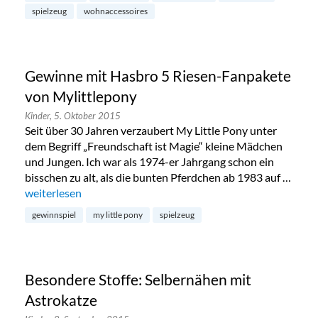
spielzeug
wohnaccessoires
Gewinne mit Hasbro 5 Riesen-Fanpakete
von Mylittlepony
Kinder,
5. Oktober 2015
Seit über 30 Jahren verzaubert My Little Pony unter
dem Begriff „Freundschaft ist Magie“ kleine Mädchen
und Jungen. Ich war als 1974-er Jahrgang schon ein
bisschen zu alt, als die bunten Pferdchen ab 1983 auf …
„Gewinne mit Hasbro 5 Riesen-Fanpakete von Mylittlepony
weiterlesen
gewinnspiel
my little pony
spielzeug
Besondere Stoffe: Selbernähen mit
Astrokatze