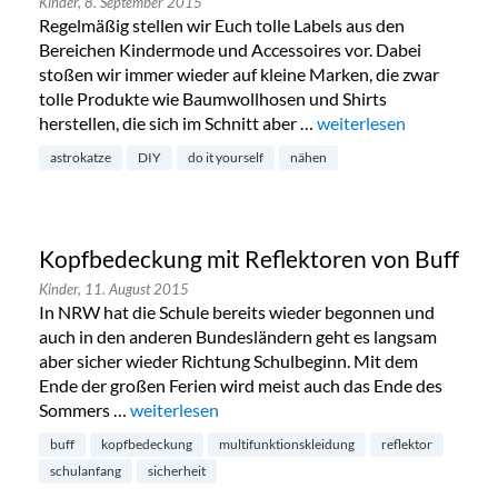
Kinder,
8. September 2015
Regelmäßig stellen wir Euch tolle Labels aus den
Bereichen Kindermode und Accessoires vor. Dabei
stoßen wir immer wieder auf kleine Marken, die zwar
tolle Produkte wie Baumwollhosen und Shirts
herstellen, die sich im Schnitt aber …
„Besondere Stoffe: Sel
weiterlesen
astrokatze
DIY
do it yourself
nähen
Kopfbedeckung mit Reflektoren von Buff
Kinder,
11. August 2015
In NRW hat die Schule bereits wieder begonnen und
auch in den anderen Bundesländern geht es langsam
aber sicher wieder Richtung Schulbeginn. Mit dem
Ende der großen Ferien wird meist auch das Ende des
Sommers …
„Kopfbedeckung mit Reflektoren von Buff“
weiterlesen
buff
kopfbedeckung
multifunktionskleidung
reflektor
schulanfang
sicherheit