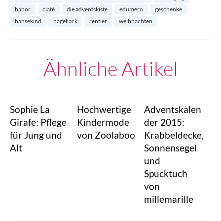
babor
ciaté
die adventskiste
edumero
geschenke
hansekind
nagellack
rentier
weihnachten
Ähnliche Artikel
Sophie La
Hochwertige
Adventskalen
Girafe: Pflege
Kindermode
der 2015:
für Jung und
von Zoolaboo
Krabbeldecke,
Alt
Sonnensegel
und
Spucktuch
von
millemarille