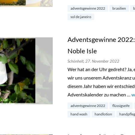
adventsgewinne 2022
brasilien
sol de janeiro
Adventsgewinne 2022: E
Noble Isle
Schönheit,
27. November 2022
Wer hat an der Uhr gedreht? Ja, e
wir uns unserem Adventskranz 
diesem Jahr haben wir entschied
Adventskalender zu machen …
„
w
adventsgewinne 2022
flüssigseife
hand wash
handlotion
handpfleg