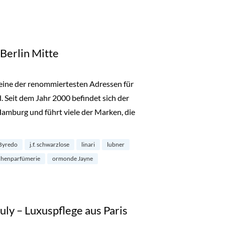
 Berlin Mitte
ls eine der renommiertesten Adressen für
 Seit dem Jahr 2000 befindet sich der
Hamburg und führt viele der Marken, die
rlin Mitte“
Byredo
j.f. schwarzlose
linari
lubner
chenparfümerie
ormonde Jayne
Buly – Luxuspflege aus Paris