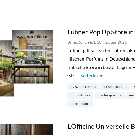
Lubner Pop Up Store in
Berlin,
Schönheit,
20. Februar 2023
Lubner gilt seit vielen Jahren a
Nischen-Parfums in Deutschland.
hübsche Store in bester Lage in 
wir …
„Lubner Pop Up Store in Be
weiterlesen
2787 barcelona
artistik-parfum
münzstrasse
nischenparfum
nis
pop up store
L’Officine Universelle 