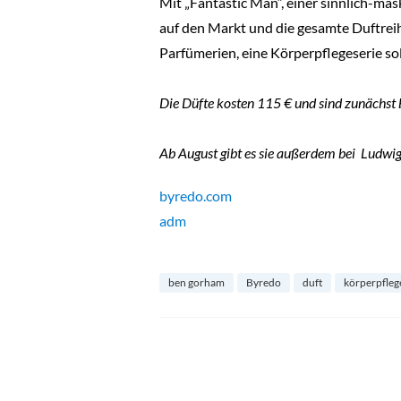
Mit „Fantastic Man“, einer sinnlich-ma
auf den Markt und die gesamte Duftreih
Parfümerien, eine Körperpflegeserie sol
Die Düfte kosten 115 € und sind zunächst
Ab August gibt es sie außerdem bei Ludwi
byredo.com
adm
ben gorham
Byredo
duft
körperpfleg