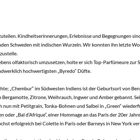
tzuteilen. Kindheitserinnerungen, Erlebnisse und Begegnungen sin
n Schweden mit indischen Wurzeln. Wir konnten ihn letzte Woch
ustelle.
Lebens olfaktorisch umzusetzen, holte er sich Top-Parfümeure zur S
dwerklich hochwertigsten „Byredo“ Düfte.
hte; „Chembur“ im Südwesten Indiens ist der Geburtsort von Bens M
n Bergamotte, Zitrone, Weihrauch, Ingwer und Amber gebannt. Sei
h nun mit Petitgrain, Tonka-Bohnen und Salbei in „Green“ wiederf
 oder „Bal d’Afrique“, einer Hommage an das Paris der 20er Jahre –
chst erfolgreich bei Colette in Paris oder Barneys in New York ve