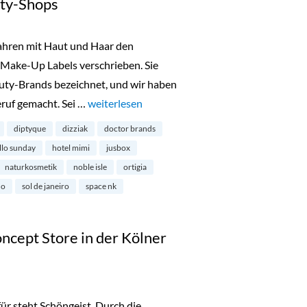
ty-Shops
Jahren mit Haut und Haar den
Make-Up Labels verschrieben. Sie
uty-Brands bezeichnet, und wir haben
ruf gemacht. Sei …
„Londons schönste Beauty-Shops“
weiterlesen
diptyque
dizziak
doctor brands
llo sunday
hotel mimi
jusbox
naturkosmetik
noble isle
ortigia
ho
sol de janeiro
space nk
ncept Store in der Kölner
für steht Schöngeist. Durch die