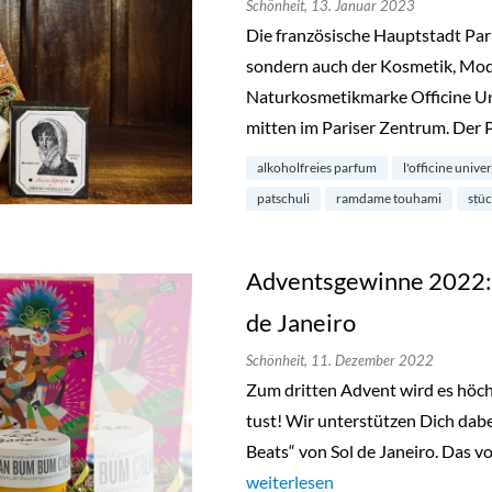
Schönheit,
13. Januar 2023
Die französische Hauptstadt Paris
sondern auch der Kosmetik, Mo
Naturkosmetikmarke Officine Uni
mitten im Pariser Zentrum. Der
alkoholfreies parfum
l'officine unive
patschuli
ramdame touhami
stüc
Adventsgewinne 2022: 
de Janeiro
Schönheit,
11. Dezember 2022
Zum dritten Advent wird es höchs
tust! Wir unterstützen Dich dab
Beats“ von Sol de Janeiro. Das v
„Adventsgewinne 2022: „Bum Bum
weiterlesen