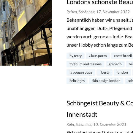
Londons schönste Beau
Reisen,
Schönheit,
17. November 2022
Bekanntlich haben wir uns seit 
unabhängigen Duft-, Pflege-und 
werden auch gerne als Indie-Bea
unser Hobby schon lange zum Be
by terry
Claus porto
costa brazil
fortnum and masons
granado
he
la bouge rouge
liberty
london
Selfridges
skin design london
so
Schöngeist Beauty & Co
Innenstadt
Köln,
Schönheit,
10. Dezember 2021
Sich selbst etwas Gutes tun – da