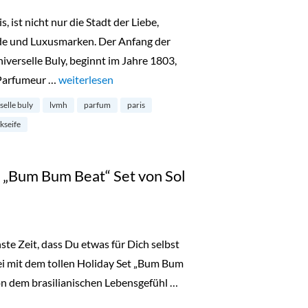
, ist nicht nur die Stadt der Liebe,
de und Luxusmarken. Der Anfang der
verselle Buly, beginnt im Jahre 1803,
 Parfumeur …
„L’Officine Universelle Buly – Luxuspflege aus Paris“
weiterlesen
rselle buly
lvmh
parfum
paris
kseife
„Bum Bum Beat“ Set von Sol
te Zeit, dass Du etwas für Dich selbst
ei mit dem tollen Holiday Set „Bum Bum
on dem brasilianischen Lebensgefühl …
 Beat“ Set von Sol de Janeiro“