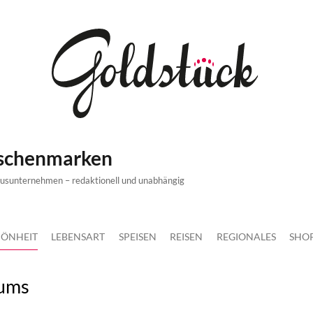
ischenmarken
xusunternehmen – redaktionell und unabhängig
ÖNHEIT
LEBENSART
SPEISEN
REISEN
REGIONALES
SHO
fums