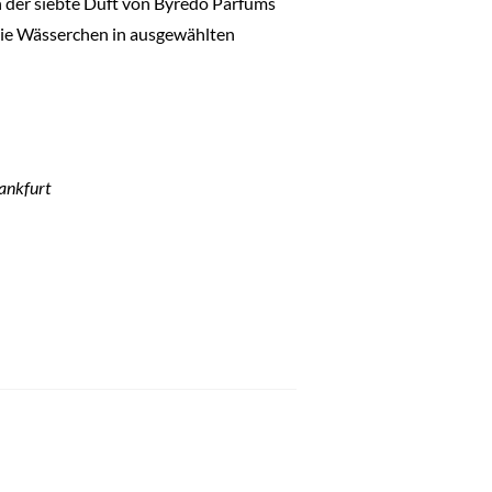
n der siebte Duft von Byredo Parfums
 die Wässerchen in ausgewählten
ankfurt