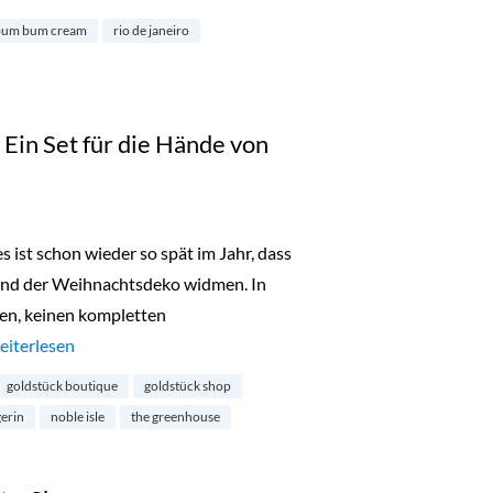
bum bum cream
rio de janeiro
in Set für die Hände von
s ist schon wieder so spät im Jahr, dass
und der Weihnachtsdeko widmen. In
en, keinen kompletten
Adventsgewinne 2022: Ein Set für die Hände von Noble Isle“
eiterlesen
goldstück boutique
goldstück shop
erin
noble isle
the greenhouse