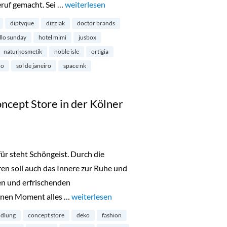
ruf gemacht. Sei …
„Londons schönste Beauty-Shops“
weiterlesen
diptyque
dizziak
doctor brands
llo sunday
hotel mimi
jusbox
naturkosmetik
noble isle
ortigia
ho
sol de janeiro
space nk
ncept Store in der Kölner
für steht Schöngeist. Durch die
en soll auch das Innere zur Ruhe und
en und erfrischenden
einen Moment alles …
„Schöngeist Beauty & Concept Store in der K
weiterlesen
ndlung
concept store
deko
fashion