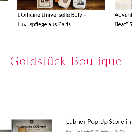
L’Officine Universelle Buly –
Adven
Luxuspflege aus Paris
Beat“ S
Goldstück-Boutique
Lubner Pop Up Store in
Berlin,
Schönheit,
20. Februar 2023