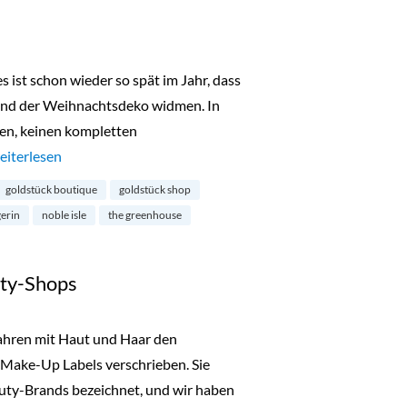
s ist schon wieder so spät im Jahr, dass
und der Weihnachtsdeko widmen. In
en, keinen kompletten
Adventsgewinne 2022: Ein Set für die Hände von Noble Isle“
eiterlesen
goldstück boutique
goldstück shop
erin
noble isle
the greenhouse
ty-Shops
Jahren mit Haut und Haar den
Make-Up Labels verschrieben. Sie
uty-Brands bezeichnet, und wir haben