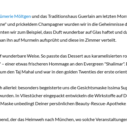
fümerie Möltgen
und das Traditionshaus Guerlain am letzten Mont
ogne" und prickeldem Champagner wurden wir in die Geheimnisse
 lernten wir zum Beispiel, dass Duft wunderbar auf Glas haftet un
an ihn auf Murmeln aufsprüht und diese im Zimmer verteilt.
 wunderbare Weise. So passte das Dessert aus karamelisierten r
" – einer etwas frischeren Hommage an den Evergreen "Shalimar". 
 den Taj Mahal und war in den golden Twenties der erste orienta
h allerlei: besonders begeisterte uns die Gesichtsmaske Issima Sup
wurden. In Vliestücher eingepackt entwickeln die Wirkstoffe auf D
se Maske unbedingt Deiner persönlichen Beauty-Rescue-Apotheke 
end, der das Heimweh nach München, wo solche Veranstaltungen