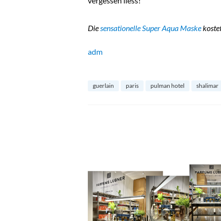
vergessen liess!
Die
sensationelle Super Aqua Maske
kostet
adm
guerlain
paris
pulman hotel
shalimar