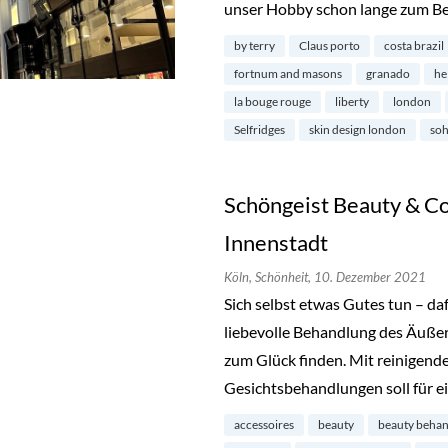
unser Hobby schon lange zum Be
by terry
Claus porto
costa brazil
fortnum and masons
granado
he
la bouge rouge
liberty
london
Selfridges
skin design london
so
Schöngeist Beauty & Co
Innenstadt
Köln,
Schönheit,
10. Dezember 2021
Sich selbst etwas Gutes tun – da
liebevolle Behandlung des Äußer
zum Glück finden. Mit reinigend
Gesichtsbehandlungen soll für 
accessoires
beauty
beauty beha