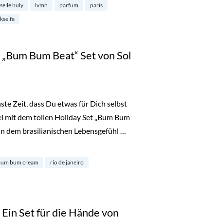
rselle buly
lvmh
parfum
paris
kseife
„Bum Bum Beat“ Set von Sol
te Zeit, dass Du etwas für Dich selbst
ei mit dem tollen Holiday Set „Bum Bum
on dem brasilianischen Lebensgefühl …
 Beat“ Set von Sol de Janeiro“
bum bum cream
rio de janeiro
in Set für die Hände von