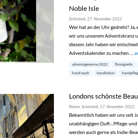
Noble Isle
Schönheit,
27. November 2022
Wer hat an der Uhr gedreht? Ja, e
wir uns unserem Adventskranz 
diesem Jahr haben wir entschied
Adventskalender zu machen …
„
w
adventsgewinne 2022
flüssigseife
hand wash
handlotion
handpfleg
Londons schönste Beau
Reisen,
Schönheit,
17. November 2022
Bekanntlich haben wir uns seit 
unabhängigen Duft-, Pflege-und 
werden auch gerne als Indie-Bea