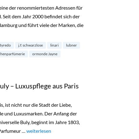
ls eine der renommiertesten Adressen für
 Seit dem Jahr 2000 befindet sich der
Hamburg und führt viele der Marken, die
rlin Mitte“
Byredo
j.f. schwarzlose
linari
lubner
chenparfümerie
ormonde Jayne
Buly – Luxuspflege aus Paris
, ist nicht nur die Stadt der Liebe,
de und Luxusmarken. Der Anfang der
verselle Buly, beginnt im Jahre 1803,
 Parfumeur …
„L’Officine Universelle Buly – Luxuspflege aus Paris“
weiterlesen