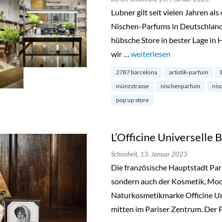
Lubner gilt seit vielen Jahren a
Nischen-Parfums in Deutschland.
hübsche Store in bester Lage in 
wir …
„Lubner Pop Up Store in Be
weiterlesen
2787 barcelona
artistik-parfum
münzstrasse
nischenparfum
nis
pop up store
L’Officine Universelle 
Schönheit,
13. Januar 2023
Die französische Hauptstadt Paris
sondern auch der Kosmetik, Mo
Naturkosmetikmarke Officine Uni
mitten im Pariser Zentrum. Der