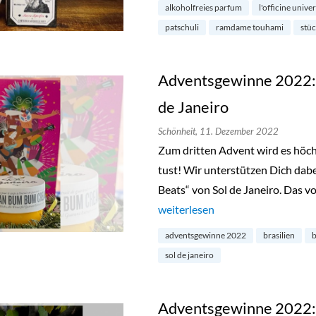
alkoholfreies parfum
l'officine unive
patschuli
ramdame touhami
stüc
Adventsgewinne 2022: 
de Janeiro
Schönheit,
11. Dezember 2022
Zum dritten Advent wird es höchs
tust! Wir unterstützen Dich dab
Beats“ von Sol de Janeiro. Das v
„Adventsgewinne 2022: „Bum Bum
weiterlesen
adventsgewinne 2022
brasilien
sol de janeiro
Adventsgewinne 2022: E