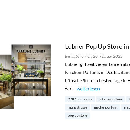
Lubner Pop Up Store in
Berlin,
Schönheit,
20. Februar 2023
Lubner gilt seit vielen Jahren a
Nischen-Parfums in Deutschland.
hübsche Store in bester Lage in 
wir …
„Lubner Pop Up Store in Be
weiterlesen
2787 barcelona
artistik-parfum
münzstrasse
nischenparfum
nis
pop up store