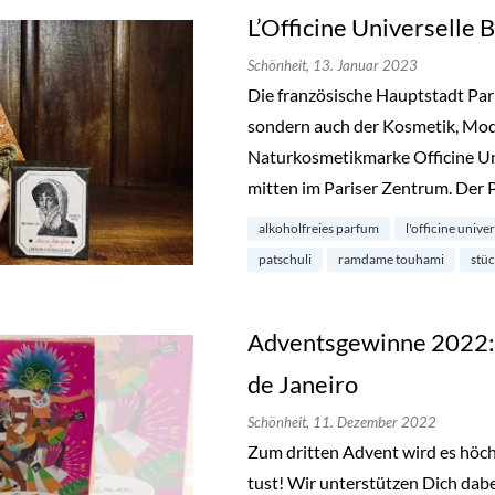
L’Officine Universelle 
Schönheit,
13. Januar 2023
Die französische Hauptstadt Paris
sondern auch der Kosmetik, Mo
Naturkosmetikmarke Officine Uni
mitten im Pariser Zentrum. Der
alkoholfreies parfum
l'officine unive
patschuli
ramdame touhami
stüc
Adventsgewinne 2022: 
de Janeiro
Schönheit,
11. Dezember 2022
Zum dritten Advent wird es höchs
tust! Wir unterstützen Dich dab