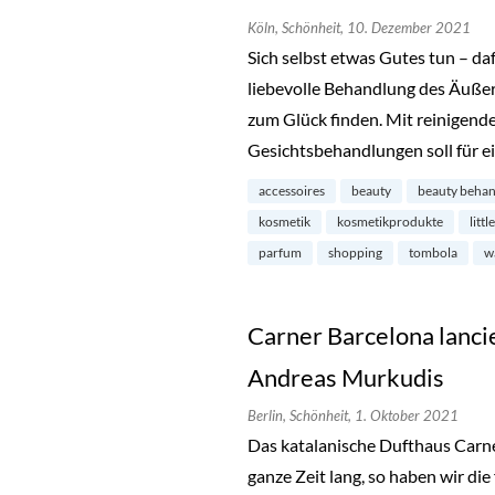
Köln,
Schönheit,
10. Dezember 2021
Sich selbst etwas Gutes tun – da
liebevolle Behandlung des Äußer
zum Glück finden. Mit reinigend
Gesichtsbehandlungen soll für 
accessoires
beauty
beauty beha
kosmetik
kosmetikprodukte
litt
parfum
shopping
tombola
w
Carner Barcelona lancie
Andreas Murkudis
Berlin,
Schönheit,
1. Oktober 2021
Das katalanische Dufthaus Carne
ganze Zeit lang, so haben wir di