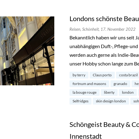
Londons schönste Beau
Reisen,
Schönheit,
17. November 2022
Bekanntlich haben wir uns seit 
unabhängigen Duft-, Pflege-und 
werden auch gerne als Indie-Bea
unser Hobby schon lange zum Be
by terry
Claus porto
costa brazil
fortnum and masons
granado
he
la bouge rouge
liberty
london
Selfridges
skin design london
so
Schöngeist Beauty & Co
Innenstadt