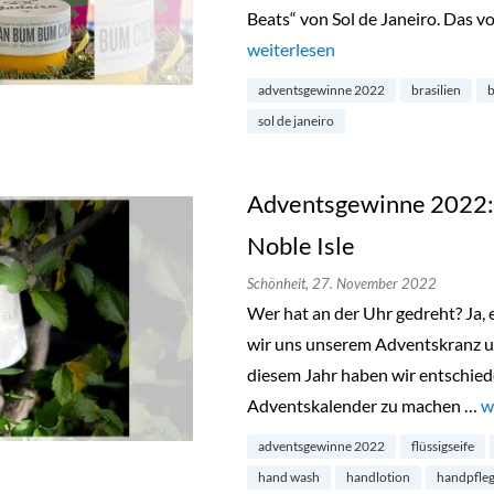
Beats“ von Sol de Janeiro. Das v
„Adventsgewinne 2022: „Bum Bum
weiterlesen
adventsgewinne 2022
brasilien
sol de janeiro
Adventsgewinne 2022: E
Noble Isle
Schönheit,
27. November 2022
Wer hat an der Uhr gedreht? Ja, e
wir uns unserem Adventskranz 
diesem Jahr haben wir entschied
Adventskalender zu machen …
„
w
adventsgewinne 2022
flüssigseife
hand wash
handlotion
handpfleg