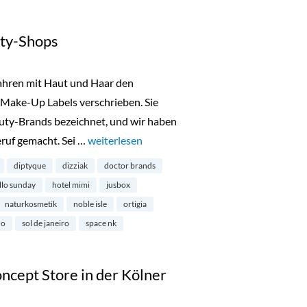
ty-Shops
Jahren mit Haut und Haar den
Make-Up Labels verschrieben. Sie
uty-Brands bezeichnet, und wir haben
ruf gemacht. Sei …
„Londons schönste Beauty-Shops“
weiterlesen
diptyque
dizziak
doctor brands
llo sunday
hotel mimi
jusbox
naturkosmetik
noble isle
ortigia
ho
sol de janeiro
space nk
ncept Store in der Kölner