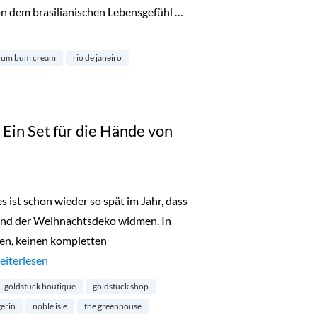
on dem brasilianischen Lebensgefühl …
 Beat“ Set von Sol de Janeiro“
bum bum cream
rio de janeiro
in Set für die Hände von
s ist schon wieder so spät im Jahr, dass
und der Weihnachtsdeko widmen. In
en, keinen kompletten
Adventsgewinne 2022: Ein Set für die Hände von Noble Isle“
eiterlesen
goldstück boutique
goldstück shop
erin
noble isle
the greenhouse