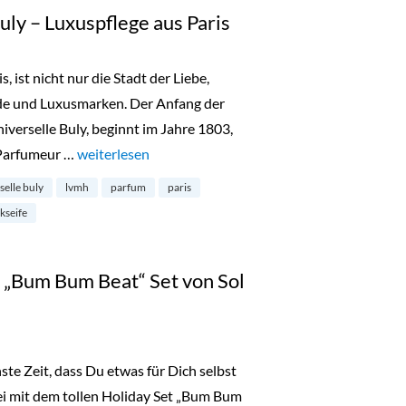
Buly – Luxuspflege aus Paris
, ist nicht nur die Stadt der Liebe,
de und Luxusmarken. Der Anfang der
verselle Buly, beginnt im Jahre 1803,
 Parfumeur …
„L’Officine Universelle Buly – Luxuspflege aus Paris“
weiterlesen
rselle buly
lvmh
parfum
paris
kseife
„Bum Bum Beat“ Set von Sol
te Zeit, dass Du etwas für Dich selbst
ei mit dem tollen Holiday Set „Bum Bum