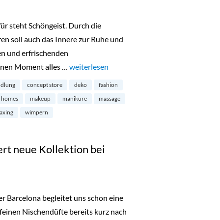
für steht Schöngeist. Durch die
en soll auch das Innere zur Ruhe und
en und erfrischenden
einen Moment alles …
„Schöngeist Beauty & Concept Store in der K
weiterlesen
ndlung
concept store
deko
fashion
le homes
makeup
maniküre
massage
axing
wimpern
rt neue Kollektion bei
r Barcelona begleitet uns schon eine
e feinen Nischendüfte bereits kurz nach