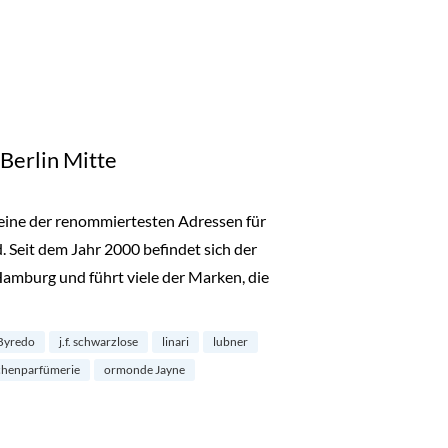
 Berlin Mitte
ls eine der renommiertesten Adressen für
 Seit dem Jahr 2000 befindet sich der
Hamburg und führt viele der Marken, die
rlin Mitte“
Byredo
j.f. schwarzlose
linari
lubner
chenparfümerie
ormonde Jayne