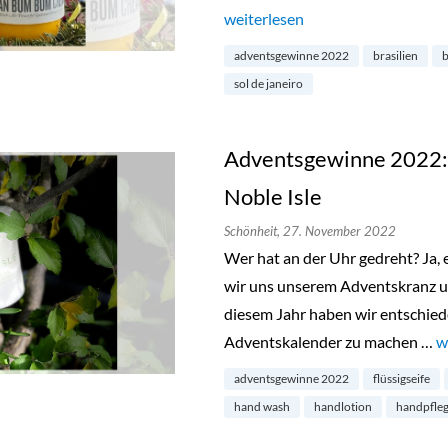
„Adventsgewinne 2022: „Bum Bum
weiterlesen
adventsgewinne 2022
brasilien
sol de janeiro
Adventsgewinne 2022: E
Noble Isle
Schönheit,
27. November 2022
Wer hat an der Uhr gedreht? Ja, e
wir uns unserem Adventskranz 
diesem Jahr haben wir entschied
Adventskalender zu machen …
„
w
adventsgewinne 2022
flüssigseife
hand wash
handlotion
handpfleg