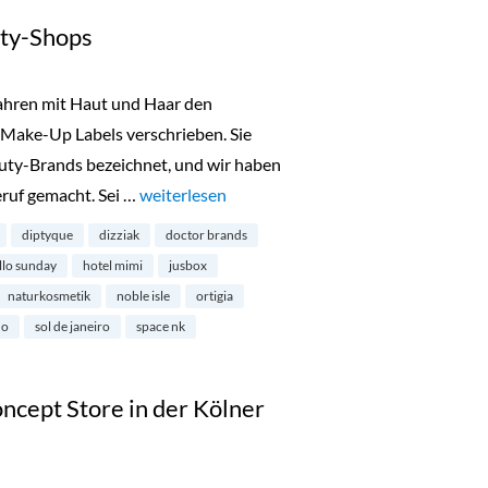
ty-Shops
Jahren mit Haut und Haar den
Make-Up Labels verschrieben. Sie
uty-Brands bezeichnet, und wir haben
ruf gemacht. Sei …
„Londons schönste Beauty-Shops“
weiterlesen
diptyque
dizziak
doctor brands
llo sunday
hotel mimi
jusbox
naturkosmetik
noble isle
ortigia
ho
sol de janeiro
space nk
ncept Store in der Kölner