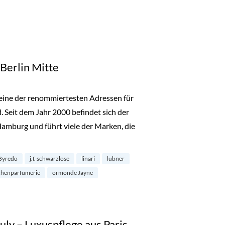
 Berlin Mitte
ls eine der renommiertesten Adressen für
 Seit dem Jahr 2000 befindet sich der
Hamburg und führt viele der Marken, die
rlin Mitte“
Byredo
j.f. schwarzlose
linari
lubner
chenparfümerie
ormonde Jayne
Buly – Luxuspflege aus Paris