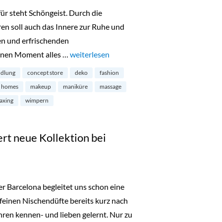
für steht Schöngeist. Durch die
en soll auch das Innere zur Ruhe und
en und erfrischenden
einen Moment alles …
„Schöngeist Beauty & Concept Store in der K
weiterlesen
ndlung
concept store
deko
fashion
le homes
makeup
maniküre
massage
axing
wimpern
rt neue Kollektion bei
r Barcelona begleitet uns schon eine
e feinen Nischendüfte bereits kurz nach
ren kennen- und lieben gelernt. Nur zu