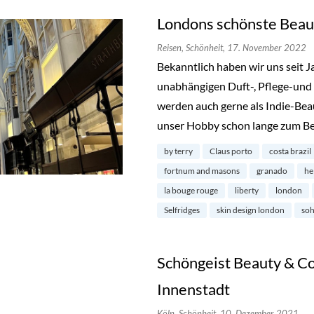
Londons schönste Beau
Reisen,
Schönheit,
17. November 2022
Bekanntlich haben wir uns seit 
unabhängigen Duft-, Pflege-und 
werden auch gerne als Indie-Bea
unser Hobby schon lange zum Be
by terry
Claus porto
costa brazil
fortnum and masons
granado
he
la bouge rouge
liberty
london
Selfridges
skin design london
so
Schöngeist Beauty & Co
Innenstadt
Köln,
Schönheit,
10. Dezember 2021