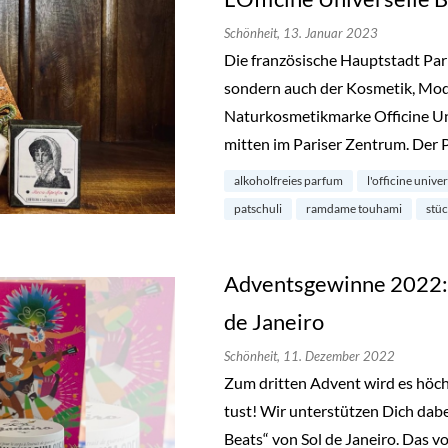
Schönheit,
13. Januar 2023
Die französische Hauptstadt Paris
sondern auch der Kosmetik, Mo
Naturkosmetikmarke Officine Uni
mitten im Pariser Zentrum. Der
alkoholfreies parfum
l'officine unive
patschuli
ramdame touhami
stüc
Adventsgewinne 2022: 
de Janeiro
Schönheit,
11. Dezember 2022
Zum dritten Advent wird es höchs
tust! Wir unterstützen Dich dab
Beats“ von Sol de Janeiro. Das v