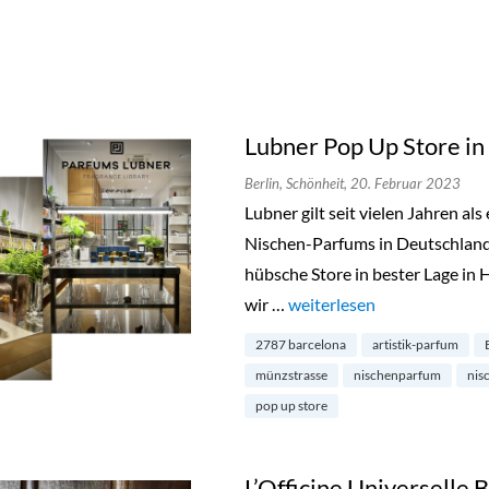
Lubner Pop Up Store in
Berlin,
Schönheit,
20. Februar 2023
Lubner gilt seit vielen Jahren a
Nischen-Parfums in Deutschland.
hübsche Store in bester Lage in 
wir …
„Lubner Pop Up Store in Be
weiterlesen
2787 barcelona
artistik-parfum
münzstrasse
nischenparfum
nis
pop up store
L’Officine Universelle 