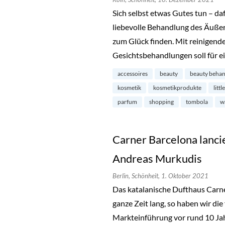
Sich selbst etwas Gutes tun – da
liebevolle Behandlung des Äußer
zum Glück finden. Mit reinigend
Gesichtsbehandlungen soll für 
accessoires
beauty
beauty beha
kosmetik
kosmetikprodukte
litt
parfum
shopping
tombola
w
Carner Barcelona lancie
Andreas Murkudis
Berlin,
Schönheit,
1. Oktober 2021
Das katalanische Dufthaus Carne
ganze Zeit lang, so haben wir di
Markteinführung vor rund 10 Jah