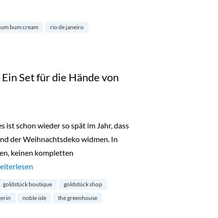
 Beat“ Set von Sol de Janeiro“
bum bum cream
rio de janeiro
in Set für die Hände von
s ist schon wieder so spät im Jahr, dass
und der Weihnachtsdeko widmen. In
en, keinen kompletten
Adventsgewinne 2022: Ein Set für die Hände von Noble Isle“
eiterlesen
goldstück boutique
goldstück shop
erin
noble isle
the greenhouse