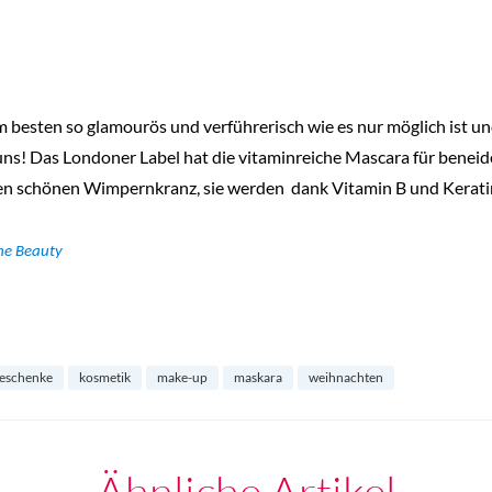
besten so glamourös und verführerisch wie es nur möglich ist und 
 uns! Das Londoner Label hat die vitaminreiche Mascara für bene
nen schönen Wimpernkranz, sie werden
dank Vitamin B und Kerati
he Beauty
eschenke
kosmetik
make-up
maskara
weihnachten