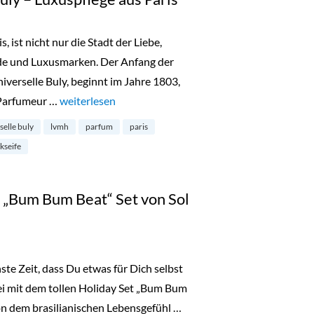
, ist nicht nur die Stadt der Liebe,
de und Luxusmarken. Der Anfang der
verselle Buly, beginnt im Jahre 1803,
 Parfumeur …
„L’Officine Universelle Buly – Luxuspflege aus Paris“
weiterlesen
rselle buly
lvmh
parfum
paris
kseife
„Bum Bum Beat“ Set von Sol
te Zeit, dass Du etwas für Dich selbst
ei mit dem tollen Holiday Set „Bum Bum
on dem brasilianischen Lebensgefühl …