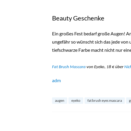
Beauty Geschenke
Ein großes Fest bedarf große Augen! Am 
ungefähr so wünscht sich das jede von
tiefschwarze Farbe macht nicht nur ei
Fat Brush Mascara
von Eyeko, 18 € über
Nic
adm
augen
eyeko
fat brush eyes mascara
g