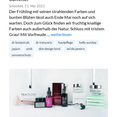
Schönheit,
21. Mai 2021
Der Frühling mit seinen strahlenden Farben und
bunten Blüten lässt auch Ende Mai noch auf sich
warten. Doch zum Glück finden wir fruchtig knallige
Farben auch außerhalb der Natur. Schluss mit tristem
Grau! Mit Vorfreude …
„Pretty in Pink: Hautpflege für den 
weiterlesen
dr botanicals
dr irena eris
hautpflege
hello sunday
jayjun
pink
skin design lond
sol de janeiro
sonnenschutz