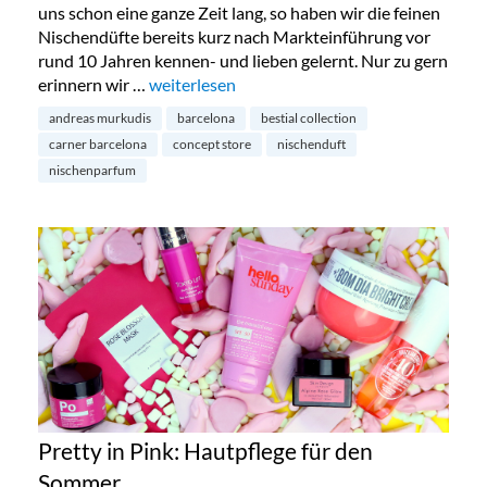
uns schon eine ganze Zeit lang, so haben wir die feinen
Nischendüfte bereits kurz nach Markteinführung vor
rund 10 Jahren kennen- und lieben gelernt. Nur zu gern
erinnern wir …
„Carner Barcelona lanciert neue Kollektion 
weiterlesen
andreas murkudis
barcelona
bestial collection
carner barcelona
concept store
nischenduft
nischenparfum
Pretty in Pink: Hautpflege für den
Sommer