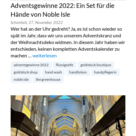
Adventsgewinne 2022: Ein Set für die
Hände von Noble Isle
Schönheit,
27. November 2022
Wer hat an der Uhr gedreht? Ja, es ist schon wieder so
spät im Jahr, dass wir uns unserem Adventskranz und
der Weihnachtsdeko widmen. In diesem Jahr haben wir
entschieden, keinen kompletten Adventskalender zu
machen …
„Adventsgewinne 2022: Ein Set für die Hände von 
weiterlesen
adventsgewinne 2022
flüssigseife
goldstück boutique
goldstück shop
hand wash
handlotion
handpflegerin
noble isle
the greenhouse