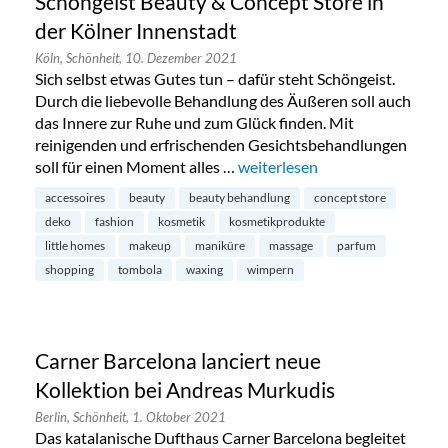
Schöngeist Beauty & Concept Store in
der Kölner Innenstadt
Köln,
Schönheit,
10. Dezember 2021
Sich selbst etwas Gutes tun – dafür steht Schöngeist.
Durch die liebevolle Behandlung des Äußeren soll auch
das Innere zur Ruhe und zum Glück finden. Mit
reinigenden und erfrischenden Gesichtsbehandlungen
soll für einen Moment alles …
„Schöngeist Beauty & Concept 
weiterlesen
accessoires
beauty
beauty behandlung
concept store
deko
fashion
kosmetik
kosmetikprodukte
little homes
makeup
maniküre
massage
parfum
shopping
tombola
waxing
wimpern
Carner Barcelona lanciert neue
Kollektion bei Andreas Murkudis
Berlin,
Schönheit,
1. Oktober 2021
Das katalanische Dufthaus Carner Barcelona begleitet