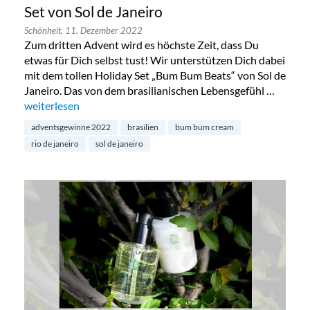
Set von Sol de Janeiro
Schönheit,
11. Dezember 2022
Zum dritten Advent wird es höchste Zeit, dass Du
etwas für Dich selbst tust! Wir unterstützen Dich dabei
mit dem tollen Holiday Set „Bum Bum Beats“ von Sol de
Janeiro. Das von dem brasilianischen Lebensgefühl …
„Adventsgewinne 2022: „Bum Bum Beat“ Set von Sol de Jane
weiterlesen
adventsgewinne 2022
brasilien
bum bum cream
rio de janeiro
sol de janeiro