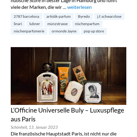
hübsche Store in bester Lage in Hamburg und führt
viele der Marken, die wir …
„Lubner Pop Up Store in Berlin M
weiterlesen
2787 barcelona
artistik-parfum
Byredo
j.f. schwarzlose
linari
lubner
münzstrasse
nischenparfum
nischenparfümerie
ormonde Jayne
pop up store
L’Officine Universelle Buly – Luxuspflege
aus Paris
Schönheit,
13. Januar 2023
Die französische Hauptstadt Paris, ist nicht nur die