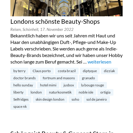
Londons schönste Beauty-Shops
Reisen,
Schönheit,
17. November 2022
Bekanntlich haben wir uns seit Jahren mit Haut und
Haar den unabhängigen Duft-, Pflege-und Make-Up
Labels verschrieben. Sie werden auch gerne als Indie-
Beauty-Brands bezeichnet, und wir haben unser Hobby
schon lange zum Beruf gemacht. Sei …
„Londons schönste Be
weiterlesen
by terry
Claus porto
costa brazil
diptyque
dizziak
doctor brands
fortnum and masons
granado
hello sunday
hotel mimi
jusbox
la bouge rouge
liberty
london
naturkosmetik
noble isle
ortigia
Selfridges
skin design london
soho
sol de janeiro
space nk