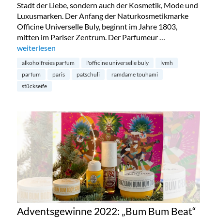
Stadt der Liebe, sondern auch der Kosmetik, Mode und
Luxusmarken. Der Anfang der Naturkosmetikmarke
Officine Universelle Buly, beginnt im Jahre 1803,
mitten im Pariser Zentrum. Der Parfumeur …
„L’Officine Universelle Buly – Luxuspflege aus Paris“
weiterlesen
alkoholfreies parfum
l'officine universelle buly
lvmh
parfum
paris
patschuli
ramdame touhami
stückseife
Adventsgewinne 2022: „Bum Bum Beat“