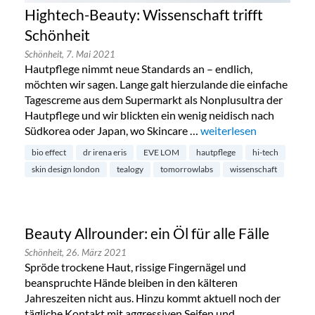
Hightech-Beauty: Wissenschaft trifft
Schönheit
Schönheit,
7. Mai 2021
Hautpflege nimmt neue Standards an – endlich,
möchten wir sagen. Lange galt hierzulande die einfache
Tagescreme aus dem Supermarkt als Nonplusultra der
Hautpflege und wir blickten ein wenig neidisch nach
Südkorea oder Japan, wo Skincare …
„Hightech-Beauty: Wisse
weiterlesen
bio effect
dr irena eris
EVE LOM
hautpflege
hi-tech
skin design london
tealogy
tomorrowlabs
wissenschaft
Beauty Allrounder: ein Öl für alle Fälle
Schönheit,
26. März 2021
Spröde trockene Haut, rissige Fingernägel und
beanspruchte Hände bleiben in den kälteren
Jahreszeiten nicht aus. Hinzu kommt aktuell noch der
tägliche Kontakt mit aggressiven Seifen und