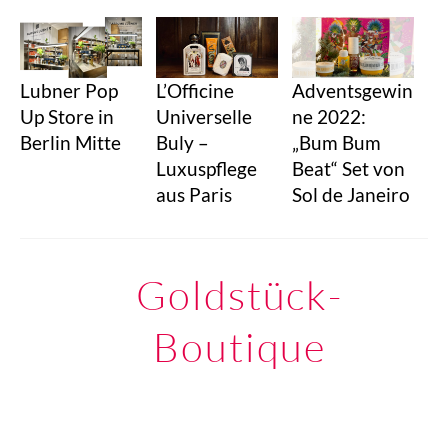
Lubner Pop
L’Officine
Adventsgewin
Up Store in
Universelle
ne 2022:
Berlin Mitte
Buly –
„Bum Bum
Luxuspflege
Beat“ Set von
aus Paris
Sol de Janeiro
Goldstück-
Boutique