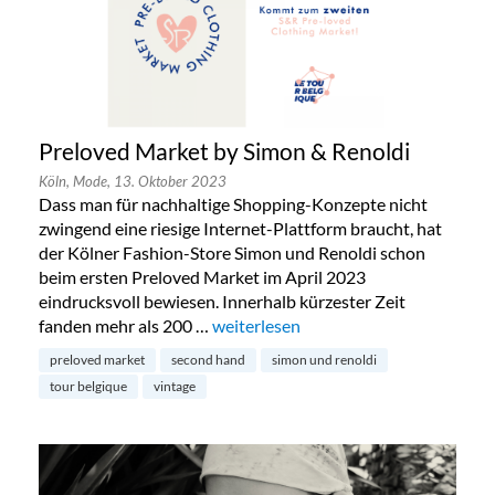
Preloved Market by Simon & Renoldi
Köln,
Mode,
13. Oktober 2023
Dass man für nachhaltige Shopping-Konzepte nicht
zwingend eine riesige Internet-Plattform braucht, hat
der Kölner Fashion-Store Simon und Renoldi schon
beim ersten Preloved Market im April 2023
eindrucksvoll bewiesen. Innerhalb kürzester Zeit
fanden mehr als 200 …
„Preloved Market by Simon & Renold
weiterlesen
preloved market
second hand
simon und renoldi
tour belgique
vintage