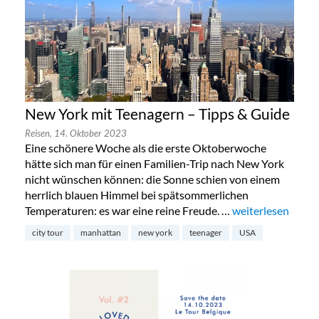
New York mit Teenagern – Tipps & Guide
Reisen,
14. Oktober 2023
Eine schönere Woche als die erste Oktoberwoche
hätte sich man für einen Familien-Trip nach New York
nicht wünschen können: die Sonne schien von einem
herrlich blauen Himmel bei spätsommerlichen
Temperaturen: es war eine reine Freude. …
„New York mit Te
weiterlesen
city tour
manhattan
new york
teenager
USA