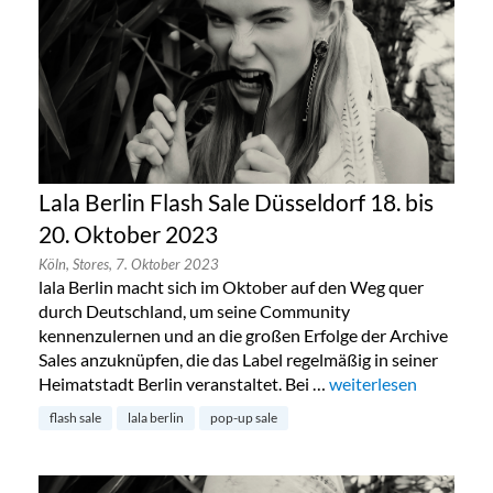
Lala Berlin Flash Sale Düsseldorf 18. bis
20. Oktober 2023
Köln,
Stores,
7. Oktober 2023
lala Berlin macht sich im Oktober auf den Weg quer
durch Deutschland, um seine Community
kennenzulernen und an die großen Erfolge der Archive
Sales anzuknüpfen, die das Label regelmäßig in seiner
Heimatstadt Berlin veranstaltet. Bei …
„Lala Berlin Flash Sal
weiterlesen
flash sale
lala berlin
pop-up sale