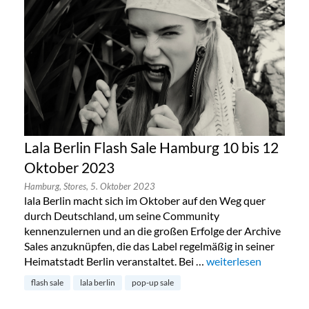
Lala Berlin Flash Sale Hamburg 10 bis 12
Oktober 2023
Hamburg,
Stores,
5. Oktober 2023
lala Berlin macht sich im Oktober auf den Weg quer
durch Deutschland, um seine Community
kennenzulernen und an die großen Erfolge der Archive
Sales anzuknüpfen, die das Label regelmäßig in seiner
Heimatstadt Berlin veranstaltet. Bei …
„Lala Berlin Flash Sa
weiterlesen
flash sale
lala berlin
pop-up sale