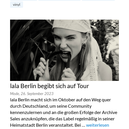
vinyl
lala Berlin begibt sich auf Tour
Mode,
26. September 2023
lala Berlin macht sich im Oktober auf den Weg quer
durch Deutschland, um seine Community
kennenzulernen und an die großen Erfolge der Archive
Sales anzuknüpfen, die das Label regelmäßig in seiner
Heimatstadt Berlin veranstaltet. Bei …
„lala Berlin begibt sic
weiterlesen