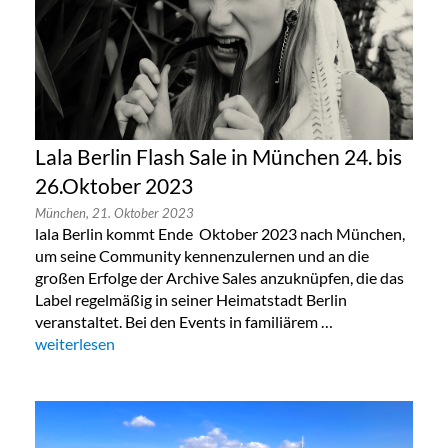
Lala Berlin Flash Sale in München 24. bis
26.Oktober 2023
München,
21. Oktober 2023
lala Berlin kommt Ende Oktober 2023 nach München,
um seine Community kennenzulernen und an die
großen Erfolge der Archive Sales anzuknüpfen, die das
Label regelmäßig in seiner Heimatstadt Berlin
veranstaltet. Bei den Events in familiärem …
„Lala Berlin Flash Sale in München 24. bis 26.Oktober 2023“
weiterlesen