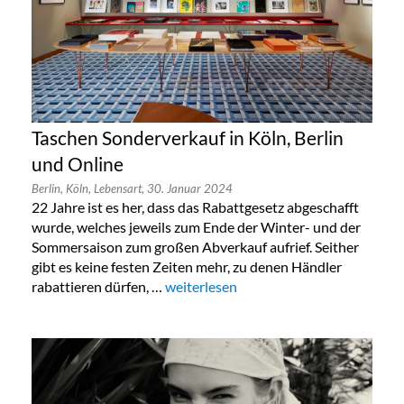
Taschen Sonderverkauf in Köln, Berlin
und Online
Berlin,
Köln,
Lebensart,
30. Januar 2024
22 Jahre ist es her, dass das Rabattgesetz abgeschafft
wurde, welches jeweils zum Ende der Winter- und der
Sommersaison zum großen Abverkauf aufrief. Seither
gibt es keine festen Zeiten mehr, zu denen Händler
rabattieren dürfen, …
„Taschen Sonderverkauf in Köln, Berlin
weiterlesen