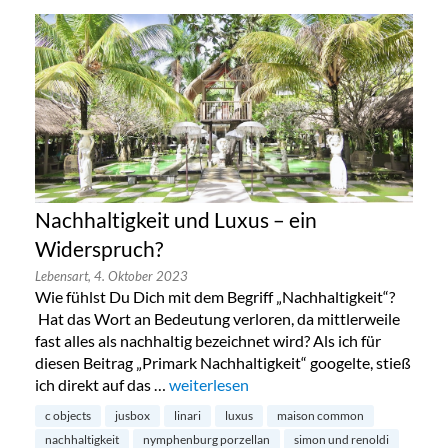
Nachhaltigkeit und Luxus – ein
Widerspruch?
Lebensart,
4. Oktober 2023
Wie fühlst Du Dich mit dem Begriff „Nachhaltigkeit“?
Hat das Wort an Bedeutung verloren, da mittlerweile
fast alles als nachhaltig bezeichnet wird? Als ich für
diesen Beitrag „Primark Nachhaltigkeit“ googelte, stieß
ich direkt auf das …
„Nachhaltigkeit und Luxus – ein Widers
weiterlesen
c objects
jusbox
linari
luxus
maison common
nachhaltigkeit
nymphenburg porzellan
simon und renoldi