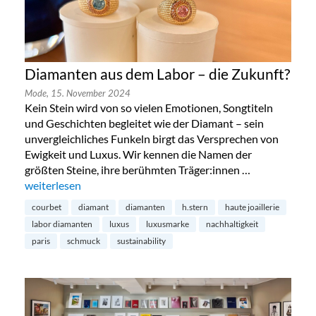
Diamanten aus dem Labor – die Zukunft?
Mode,
15. November 2024
Kein Stein wird von so vielen Emotionen, Songtiteln
und Geschichten begleitet wie der Diamant – sein
unvergleichliches Funkeln birgt das Versprechen von
Ewigkeit und Luxus. Wir kennen die Namen der
größten Steine, ihre berühmten Träger:innen …
„Diamanten aus dem Labor – die Zukunft?“
weiterlesen
courbet
diamant
diamanten
h.stern
haute joaillerie
labor diamanten
luxus
luxusmarke
nachhaltigkeit
paris
schmuck
sustainability