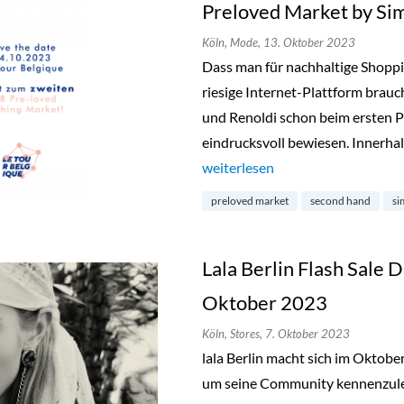
Preloved Market by Si
Köln,
Mode,
13. Oktober 2023
Dass man für nachhaltige Shopp
riesige Internet-Plattform brauc
und Renoldi schon beim ersten P
eindrucksvoll bewiesen. Innerhal
„Preloved Market by Simon & Re
weiterlesen
preloved market
second hand
si
Lala Berlin Flash Sale D
Oktober 2023
Köln,
Stores,
7. Oktober 2023
lala Berlin macht sich im Oktob
um seine Community kennenzuler