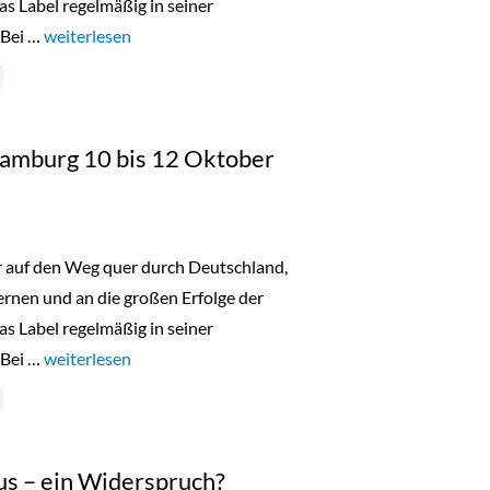
as Label regelmäßig in seiner
 Bei …
„Lala Berlin Flash Sale Düsseldorf 18. bis 20. Oktober 2023“
weiterlesen
 Hamburg 10 bis 12 Oktober
er auf den Weg quer durch Deutschland,
nen und an die großen Erfolge der
as Label regelmäßig in seiner
 Bei …
„Lala Berlin Flash Sale Hamburg 10 bis 12 Oktober 2023“
weiterlesen
us – ein Widerspruch?