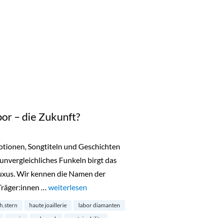
or – die Zukunft?
motionen, Songtiteln und Geschichten
 unvergleichliches Funkeln birgt das
uxus. Wir kennen die Namen der
Träger:innen …
„Diamanten aus dem Labor – die Zukunft?“
weiterlesen
h.stern
haute joaillerie
labor diamanten