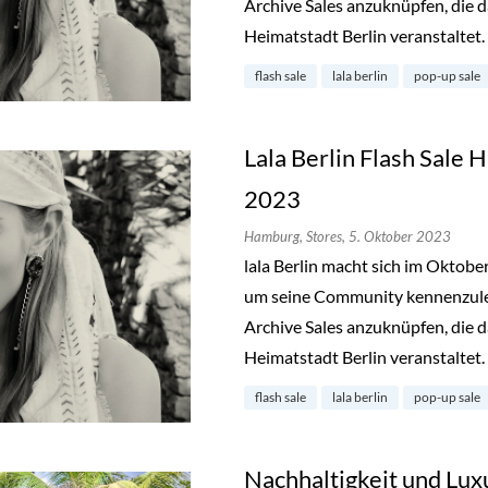
Archive Sales anzuknüpfen, die d
Heimatstadt Berlin veranstaltet.
flash sale
lala berlin
pop-up sale
Lala Berlin Flash Sale
2023
Hamburg,
Stores,
5. Oktober 2023
lala Berlin macht sich im Oktob
um seine Community kennenzuler
Archive Sales anzuknüpfen, die d
Heimatstadt Berlin veranstaltet.
flash sale
lala berlin
pop-up sale
Nachhaltigkeit und Lux