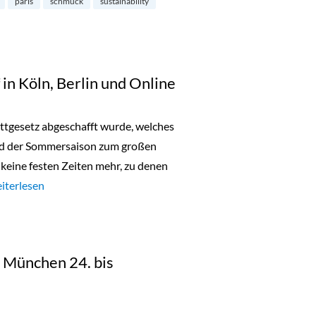
paris
schmuck
sustainability
in Köln, Berlin und Online
battgesetz abgeschafft wurde, welches
nd der Sommersaison zum großen
s keine festen Zeiten mehr, zu denen
aschen Sonderverkauf in Köln, Berlin und Online“
iterlesen
in München 24. bis