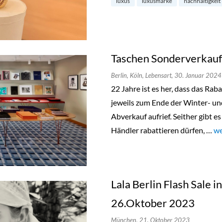
luxus
luxusmarke
nachhaltigkeit
Taschen Sonderverkauf 
Berlin,
Köln,
Lebensart,
30. Januar 2024
22 Jahre ist es her, dass das Ra
jeweils zum Ende der Winter- u
Abverkauf aufrief. Seither gibt e
Händler rabattieren dürfen, …
„T
we
Lala Berlin Flash Sale 
26.Oktober 2023
München,
21. Oktober 2023