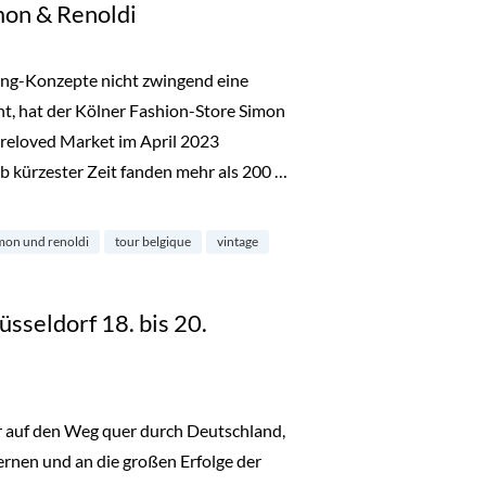
mon & Renoldi
ing-Konzepte nicht zwingend eine
ht, hat der Kölner Fashion-Store Simon
reloved Market im April 2023
b kürzester Zeit fanden mehr als 200 …
noldi“
mon und renoldi
tour belgique
vintage
üsseldorf 18. bis 20.
er auf den Weg quer durch Deutschland,
nen und an die großen Erfolge der