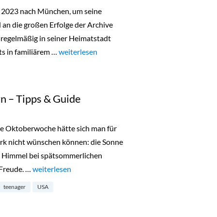
r 2023 nach München, um seine
n die großen Erfolge der Archive
 regelmäßig in seiner Heimatstadt
ts in familiärem …
„Lala Berlin Flash Sale in München 24. bis 26.O
weiterlesen
n – Tipps & Guide
te Oktoberwoche hätte sich man für
ork nicht wünschen können: die Sonne
en Himmel bei spätsommerlichen
 Freude. …
„New York mit Teenagern – Tipps & Guide“
weiterlesen
teenager
USA