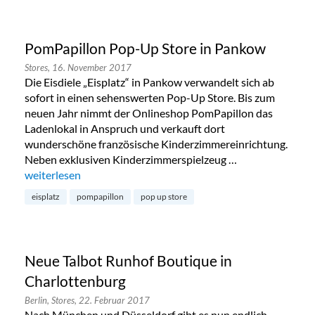
PomPapillon Pop-Up Store in Pankow
Stores,
16. November 2017
Die Eisdiele „Eisplatz“ in Pankow verwandelt sich ab
sofort in einen sehenswerten Pop-Up Store. Bis zum
neuen Jahr nimmt der Onlineshop PomPapillon das
Ladenlokal in Anspruch und verkauft dort
wunderschöne französische Kinderzimmereinrichtung.
Neben exklusiven Kinderzimmerspielzeug …
„PomPapillon Pop-Up Store in Pankow“
weiterlesen
eisplatz
pompapillon
pop up store
Neue Talbot Runhof Boutique in
Charlottenburg
Berlin,
Stores,
22. Februar 2017
Nach München und Düsseldorf gibt es nun endlich