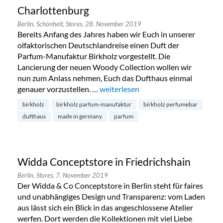
Charlottenburg
Berlin,
Schönheit,
Stores,
28. November 2019
Bereits Anfang des Jahres haben wir Euch in unserer
olfaktorischen Deutschlandreise einen Duft der
Parfum-Manufaktur Birkholz vorgestellt. Die
Lancierung der neuen Woody Collection wollen wir
nun zum Anlass nehmen, Euch das Dufthaus einmal
genauer vorzustellen. …
„Parfum-Manufaktur Birkholz in Ch
weiterlesen
birkholz
birkholz parfum-manufaktur
birkholz perfumebar
dufthaus
made in germany
parfum
Widda Conceptstore in Friedrichshain
Berlin,
Stores,
7. November 2019
Der Widda & Co Conceptstore in Berlin steht für faires
und unabhängiges Design und Transparenz: vom Laden
aus lässt sich ein Blick in das angeschlossene Atelier
werfen. Dort werden die Kollektionen mit viel Liebe