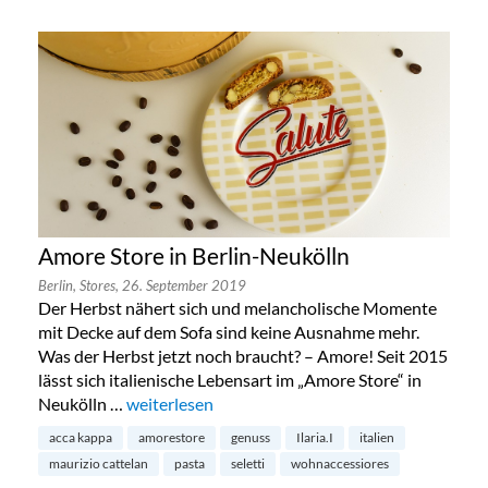
Amore Store in Berlin-Neukölln
Berlin,
Stores,
26. September 2019
Der Herbst nähert sich und melancholische Momente
mit Decke auf dem Sofa sind keine Ausnahme mehr.
Was der Herbst jetzt noch braucht? – Amore! Seit 2015
lässt sich italienische Lebensart im „Amore Store“ in
Neukölln …
„Amore Store in Berlin-Neukölln“
weiterlesen
acca kappa
amorestore
genuss
Ilaria.I
italien
maurizio cattelan
pasta
seletti
wohnaccessiores