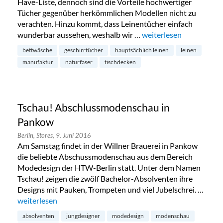
Have-Liste, dennoch sind die Vorteile hochwertiger
Tücher gegenüber herkömmlichen Modellen nicht zu
verachten. Hinzu kommt, dass Leinentücher einfach
wunderbar aussehen, weshalb wir …
„Hauptsächlich Leinen
weiterlesen
bettwäsche
geschirrtücher
hauptsächlich leinen
leinen
manufaktur
naturfaser
tischdecken
Tschau! Abschlussmodenschau in
Pankow
Berlin,
Stores,
9. Juni 2016
Am Samstag findet in der Willner Brauerei in Pankow
die beliebte Abschussmodenschau aus dem Bereich
Modedesign der HTW-Berlin statt. Unter dem Namen
Tschau! zeigen die zwölf Bachelor-Absolventen ihre
Designs mit Pauken, Trompeten und viel Jubelschrei. …
„Tschau! Abschlussmodenschau in Pankow“
weiterlesen
absolventen
jungdesigner
modedesign
modenschau