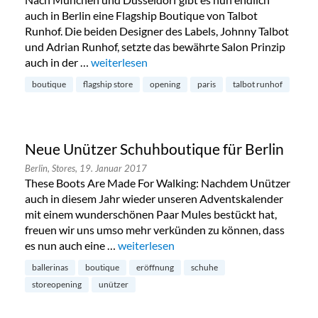
auch in Berlin eine Flagship Boutique von Talbot
Runhof. Die beiden Designer des Labels, Johnny Talbot
und Adrian Runhof, setzte das bewährte Salon Prinzip
auch in der …
„Neue Talbot Runhof Boutique in Charlottenb
weiterlesen
boutique
flagship store
opening
paris
talbot runhof
Neue Unützer Schuhboutique für Berlin
Berlin,
Stores,
19. Januar 2017
These Boots Are Made For Walking: Nachdem Unützer
auch in diesem Jahr wieder unseren Adventskalender
mit einem wunderschönen Paar Mules bestückt hat,
freuen wir uns umso mehr verkünden zu können, dass
es nun auch eine …
„Neue Unützer Schuhboutique für Berlin
weiterlesen
ballerinas
boutique
eröffnung
schuhe
storeopening
unützer