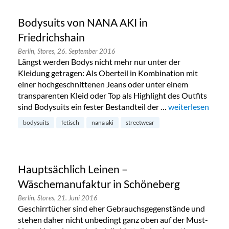
Bodysuits von NANA AKI in
Friedrichshain
Berlin,
Stores,
26. September 2016
Längst werden Bodys nicht mehr nur unter der
Kleidung getragen: Als Oberteil in Kombination mit
einer hochgeschnittenen Jeans oder unter einem
transparenten Kleid oder Top als Highlight des Outfits
sind Bodysuits ein fester Bestandteil der …
„Bodysuits von N
weiterlesen
bodysuits
fetisch
nana aki
streetwear
Hauptsächlich Leinen –
Wäschemanufaktur in Schöneberg
Berlin,
Stores,
21. Juni 2016
Geschirrtücher sind eher Gebrauchsgegenstände und
stehen daher nicht unbedingt ganz oben auf der Must-