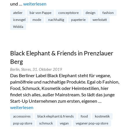
und …
„Widda Conceptstore in Friedrichshain“
weiterlesen
atelier
bär von Pappe
conceptstore
design
fashion
icevogel
mode
nachhaltig
papeterie
werkstatt
Widda
Black Elephant & Friends in Prenzlauer
Berg
Berlin,
Stores,
31. Oktober 2019
Das Berliner Label Black Elephant steht für vegane,
palmölfreie und nachhaltige Produkte. Egal ob Fashion,
Food, Schmuck, Kosmetik oder Heimtextilien, hier
findet sich alles, außer Mainstream. So lädt das junge
Start-Up Unternehmen zum ersten, eigenen …
„Black Elephant & Friends in Prenzlauer Berg“
weiterlesen
accessoires
black elephant & friends
food
kostmetik
pop up store
schmuck
vegan
veganer pop-up store