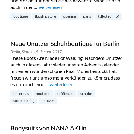
und Adrian Runhof, setzte das bewährte Salon Prinzip
auch in der …
„Neue Talbot Runhof Boutique in Charlottenb
weiterlesen
boutique
flagship store
opening
paris
talbot runhof
Neue Unützer Schuhboutique für Berlin
Berlin,
Stores,
19. Januar 2017
These Boots Are Made For Walking: Nachdem Unützer
auch in diesem Jahr wieder unseren Adventskalender
mit einem wunderschönen Paar Mules bestückt hat,
freuen wir uns umso mehr verkünden zu können, dass
es nun auch eine …
„Neue Unützer Schuhboutique für Berlin
weiterlesen
ballerinas
boutique
eröffnung
schuhe
storeopening
unützer
Bodysuits von NANA AKI in