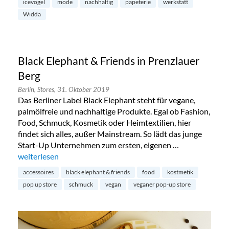
icevogel
mode
nachhaltig
papeterie
werkstatt
Widda
Black Elephant & Friends in Prenzlauer
Berg
Berlin,
Stores,
31. Oktober 2019
Das Berliner Label Black Elephant steht für vegane,
palmölfreie und nachhaltige Produkte. Egal ob Fashion,
Food, Schmuck, Kosmetik oder Heimtextilien, hier
findet sich alles, außer Mainstream. So lädt das junge
Start-Up Unternehmen zum ersten, eigenen …
„Black Elephant & Friends in Prenzlauer Berg“
weiterlesen
accessoires
black elephant & friends
food
kostmetik
pop up store
schmuck
vegan
veganer pop-up store