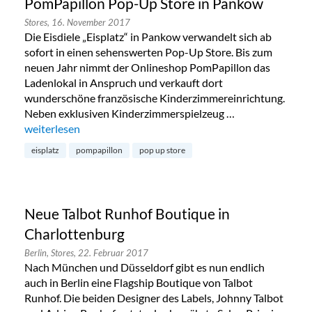
PomPapillon Pop-Up Store in Pankow
Stores,
16. November 2017
Die Eisdiele „Eisplatz“ in Pankow verwandelt sich ab
sofort in einen sehenswerten Pop-Up Store. Bis zum
neuen Jahr nimmt der Onlineshop PomPapillon das
Ladenlokal in Anspruch und verkauft dort
wunderschöne französische Kinderzimmereinrichtung.
Neben exklusiven Kinderzimmerspielzeug …
„PomPapillon Pop-Up Store in Pankow“
weiterlesen
eisplatz
pompapillon
pop up store
Neue Talbot Runhof Boutique in
Charlottenburg
Berlin,
Stores,
22. Februar 2017
Nach München und Düsseldorf gibt es nun endlich
auch in Berlin eine Flagship Boutique von Talbot
Runhof. Die beiden Designer des Labels, Johnny Talbot