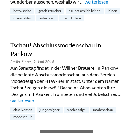
wunderbar aussehen, weshalb wir …
„Hauptsächlich Leinen
weiterlesen
bettwäsche
geschirrtücher
hauptsächlich leinen
leinen
manufaktur
naturfaser
tischdecken
Tschau! Abschlussmodenschau in
Pankow
Berlin,
Stores,
9. Juni 2016
Am Samstag findet in der Willner Brauerei in Pankow
die beliebte Abschussmodenschau aus dem Bereich
Modedesign der HTW-Berlin statt. Unter dem Namen
Tschau! zeigen die zwölf Bachelor-Absolventen ihre
Designs mit Pauken, Trompeten und viel Jubelschrei. …
„Tschau! Abschlussmodenschau in Pankow“
weiterlesen
absolventen
jungdesigner
modedesign
modenschau
modeschule