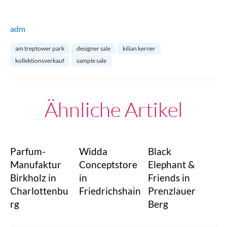
adm
am treptower park
designer sale
kilian kerner
kollektionsverkauf
sample sale
Ähnliche Artikel
Parfum-
Widda
Black
Manufaktur
Conceptstore
Elephant &
Birkholz in
in
Friends in
Charlottenbu
Friedrichshain
Prenzlauer
rg
Berg