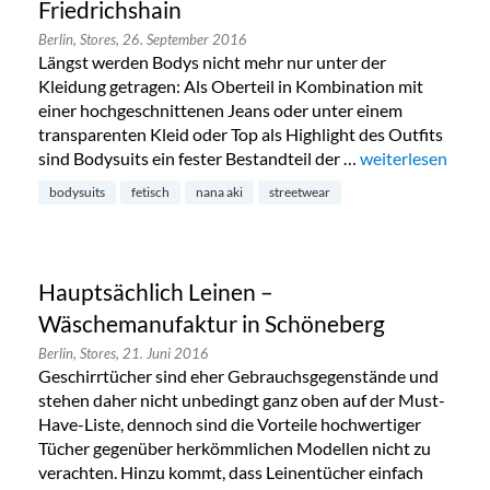
Friedrichshain
Berlin,
Stores,
26. September 2016
Längst werden Bodys nicht mehr nur unter der
Kleidung getragen: Als Oberteil in Kombination mit
einer hochgeschnittenen Jeans oder unter einem
transparenten Kleid oder Top als Highlight des Outfits
sind Bodysuits ein fester Bestandteil der …
„Bodysuits von N
weiterlesen
bodysuits
fetisch
nana aki
streetwear
Hauptsächlich Leinen –
Wäschemanufaktur in Schöneberg
Berlin,
Stores,
21. Juni 2016
Geschirrtücher sind eher Gebrauchsgegenstände und
stehen daher nicht unbedingt ganz oben auf der Must-
Have-Liste, dennoch sind die Vorteile hochwertiger
Tücher gegenüber herkömmlichen Modellen nicht zu
verachten. Hinzu kommt, dass Leinentücher einfach