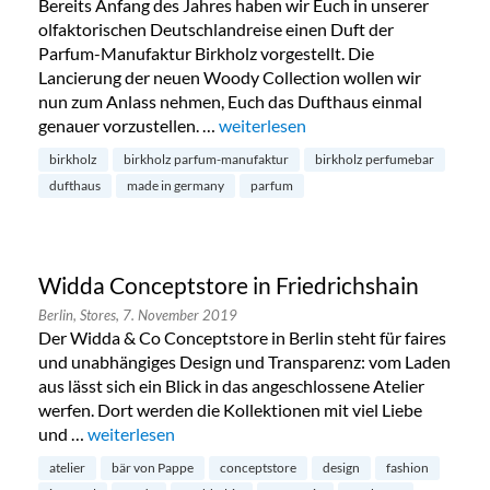
Bereits Anfang des Jahres haben wir Euch in unserer
olfaktorischen Deutschlandreise einen Duft der
Parfum-Manufaktur Birkholz vorgestellt. Die
Lancierung der neuen Woody Collection wollen wir
nun zum Anlass nehmen, Euch das Dufthaus einmal
genauer vorzustellen. …
„Parfum-Manufaktur Birkholz in Ch
weiterlesen
birkholz
birkholz parfum-manufaktur
birkholz perfumebar
dufthaus
made in germany
parfum
Widda Conceptstore in Friedrichshain
Berlin,
Stores,
7. November 2019
Der Widda & Co Conceptstore in Berlin steht für faires
und unabhängiges Design und Transparenz: vom Laden
aus lässt sich ein Blick in das angeschlossene Atelier
werfen. Dort werden die Kollektionen mit viel Liebe
und …
„Widda Conceptstore in Friedrichshain“
weiterlesen
atelier
bär von Pappe
conceptstore
design
fashion