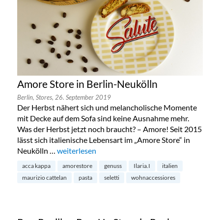
Amore Store in Berlin-Neukölln
Berlin,
Stores,
26. September 2019
Der Herbst nähert sich und melancholische Momente
mit Decke auf dem Sofa sind keine Ausnahme mehr.
Was der Herbst jetzt noch braucht? – Amore! Seit 2015
lässt sich italienische Lebensart im „Amore Store“ in
Neukölln …
„Amore Store in Berlin-Neukölln“
weiterlesen
acca kappa
amorestore
genuss
Ilaria.I
italien
maurizio cattelan
pasta
seletti
wohnaccessiores