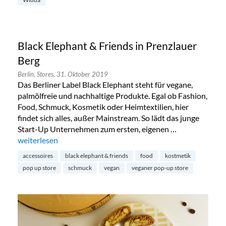
Black Elephant & Friends in Prenzlauer
Berg
Berlin,
Stores,
31. Oktober 2019
Das Berliner Label Black Elephant steht für vegane,
palmölfreie und nachhaltige Produkte. Egal ob Fashion,
Food, Schmuck, Kosmetik oder Heimtextilien, hier
findet sich alles, außer Mainstream. So lädt das junge
Start-Up Unternehmen zum ersten, eigenen …
„Black Elephant & Friends in Prenzlauer Berg“
weiterlesen
accessoires
black elephant & friends
food
kostmetik
pop up store
schmuck
vegan
veganer pop-up store