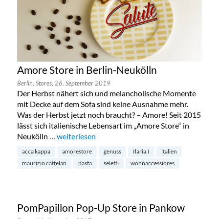
Amore Store in Berlin-Neukölln
Berlin,
Stores,
26. September 2019
Der Herbst nähert sich und melancholische Momente
mit Decke auf dem Sofa sind keine Ausnahme mehr.
Was der Herbst jetzt noch braucht? – Amore! Seit 2015
lässt sich italienische Lebensart im „Amore Store“ in
Neukölln …
„Amore Store in Berlin-Neukölln“
weiterlesen
acca kappa
amorestore
genuss
Ilaria.I
italien
maurizio cattelan
pasta
seletti
wohnaccessiores
PomPapillon Pop-Up Store in Pankow