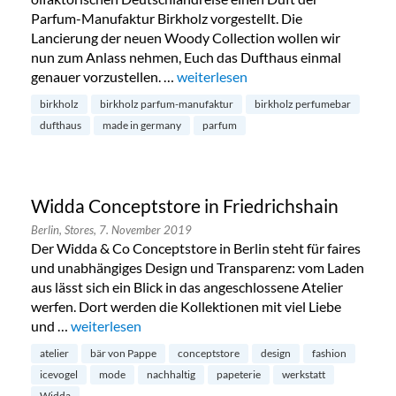
Parfum-Manufaktur Birkholz vorgestellt. Die
Lancierung der neuen Woody Collection wollen wir
nun zum Anlass nehmen, Euch das Dufthaus einmal
genauer vorzustellen. …
„Parfum-Manufaktur Birkholz in Ch
weiterlesen
birkholz
birkholz parfum-manufaktur
birkholz perfumebar
dufthaus
made in germany
parfum
Widda Conceptstore in Friedrichshain
Berlin,
Stores,
7. November 2019
Der Widda & Co Conceptstore in Berlin steht für faires
und unabhängiges Design und Transparenz: vom Laden
aus lässt sich ein Blick in das angeschlossene Atelier
werfen. Dort werden die Kollektionen mit viel Liebe
und …
„Widda Conceptstore in Friedrichshain“
weiterlesen
atelier
bär von Pappe
conceptstore
design
fashion
icevogel
mode
nachhaltig
papeterie
werkstatt
Widda