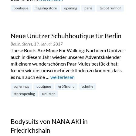
boutique
flagship store
opening
paris
talbot runhof
Neue Unützer Schuhboutique für Berlin
Berlin,
Stores,
19. Januar 2017
These Boots Are Made For Walking: Nachdem Unützer
auch in diesem Jahr wieder unseren Adventskalender
mit einem wunderschönen Paar Mules bestückt hat,
freuen wir uns umso mehr verkünden zu können, dass
es nun auch eine …
„Neue Unützer Schuhboutique für Berlin
weiterlesen
ballerinas
boutique
eröffnung
schuhe
storeopening
unützer
Bodysuits von NANA AKI in
Friedrichshain