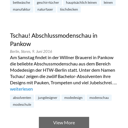
bettwäsche
geschirrtücher
hauptsächlich leinen
leinen
manufaktur
naturfaser
tischdecken
Tschau! Abschlussmodenschau in
Pankow
Berlin,
Stores,
9. Juni 2016
Am Samstag findet in der Willner Brauerei in Pankow
die beliebte Abschussmodenschau aus dem Bereich
Modedesign der HTW-Berlin statt. Unter dem Namen
Tschau! zeigen die zwölf Bachelor-Absolventen ihre
Designs mit Pauken, Trompeten und viel Jubelschrei. …
„Tschau! Abschlussmodenschau in Pankow“
weiterlesen
absolventen
jungdesigner
modedesign
modenschau
modeschule
View More