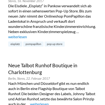
Stores,
16. November 2017
Die Eisdiele „Eisplatz“ in Pankow verwandelt sich ab
sofort in einen sehenswerten Pop-Up Store. Bis zum
neuen Jahr nimmt der Onlineshop PomPapillon das
Ladenlokal in Anspruch und verkauft dort
wunderschöne französische Kinderzimmereinrichtung.
Neben exklusiven Kinderzimmerspielzeug …
„PomPapillon Pop-Up Store in Pankow“
weiterlesen
eisplatz
pompapillon
pop up store
Neue Talbot Runhof Boutique in
Charlottenburg
Berlin,
Stores,
22. Februar 2017
Nach München und Düsseldorf gibt es nun endlich
auch in Berlin eine Flagship Boutique von Talbot
Runhof. Die beiden Designer des Labels, Johnny Talbot
und Adrian Runhof, setzte das bewährte Salon Prinzip
auch in der …
„Neue Talbot Runhof Boutique in Charlottenb
weiterlesen