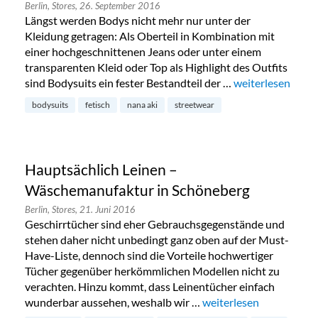
Berlin,
Stores,
26. September 2016
Längst werden Bodys nicht mehr nur unter der
Kleidung getragen: Als Oberteil in Kombination mit
einer hochgeschnittenen Jeans oder unter einem
transparenten Kleid oder Top als Highlight des Outfits
sind Bodysuits ein fester Bestandteil der …
„Bodysuits von N
weiterlesen
bodysuits
fetisch
nana aki
streetwear
Hauptsächlich Leinen –
Wäschemanufaktur in Schöneberg
Berlin,
Stores,
21. Juni 2016
Geschirrtücher sind eher Gebrauchsgegenstände und
stehen daher nicht unbedingt ganz oben auf der Must-
Have-Liste, dennoch sind die Vorteile hochwertiger
Tücher gegenüber herkömmlichen Modellen nicht zu
verachten. Hinzu kommt, dass Leinentücher einfach
wunderbar aussehen, weshalb wir …
„Hauptsächlich Leinen
weiterlesen