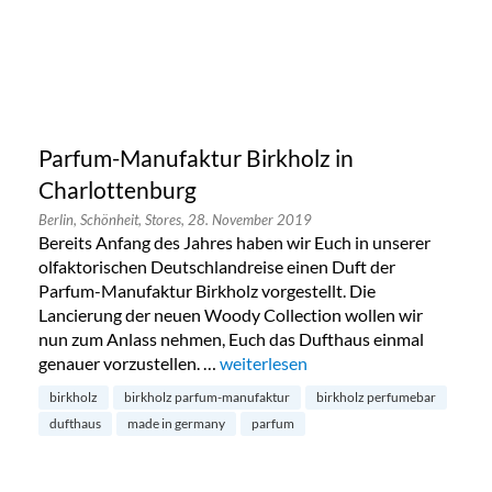
Parfum-Manufaktur Birkholz in
Charlottenburg
Berlin,
Schönheit,
Stores,
28. November 2019
Bereits Anfang des Jahres haben wir Euch in unserer
olfaktorischen Deutschlandreise einen Duft der
Parfum-Manufaktur Birkholz vorgestellt. Die
Lancierung der neuen Woody Collection wollen wir
nun zum Anlass nehmen, Euch das Dufthaus einmal
genauer vorzustellen. …
„Parfum-Manufaktur Birkholz in Ch
weiterlesen
birkholz
birkholz parfum-manufaktur
birkholz perfumebar
dufthaus
made in germany
parfum