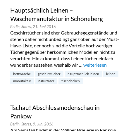
Hauptsächlich Leinen –
Wäschemanufaktur in Schöneberg
Berlin,
Stores,
21. Juni 2016
Geschirrtücher sind eher Gebrauchsgegenstände und
stehen daher nicht unbedingt ganz oben auf der Must-
Have-Liste, dennoch sind die Vorteile hochwertiger
Tücher gegenüber herkömmlichen Modellen nicht zu
verachten. Hinzu kommt, dass Leinentücher einfach
wunderbar aussehen, weshalb wir …
„Hauptsächlich Leinen
weiterlesen
bettwäsche
geschirrtücher
hauptsächlich leinen
leinen
manufaktur
naturfaser
tischdecken
Tschau! Abschlussmodenschau in
Pankow
Berlin,
Stores,
9. Juni 2016
Am Samstag findet in der Willner Brauerei in Pankow