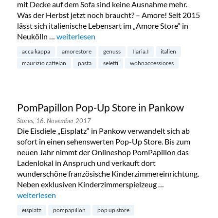
mit Decke auf dem Sofa sind keine Ausnahme mehr.
Was der Herbst jetzt noch braucht? – Amore! Seit 2015
lässt sich italienische Lebensart im „Amore Store“ in
Neukölln …
„Amore Store in Berlin-Neukölln“
weiterlesen
acca kappa
amorestore
genuss
Ilaria.I
italien
maurizio cattelan
pasta
seletti
wohnaccessiores
PomPapillon Pop-Up Store in Pankow
Stores,
16. November 2017
Die Eisdiele „Eisplatz“ in Pankow verwandelt sich ab
sofort in einen sehenswerten Pop-Up Store. Bis zum
neuen Jahr nimmt der Onlineshop PomPapillon das
Ladenlokal in Anspruch und verkauft dort
wunderschöne französische Kinderzimmereinrichtung.
Neben exklusiven Kinderzimmerspielzeug …
„PomPapillon Pop-Up Store in Pankow“
weiterlesen
eisplatz
pompapillon
pop up store