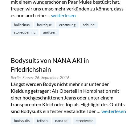
mit einem wunderschönen Paar Mules bestückt hat,
freuen wir uns umso mehr verkünden zu können, dass
es nun auch eine …
„Neue Unützer Schuhboutique für Berlin
weiterlesen
ballerinas
boutique
eröffnung
schuhe
storeopening
unützer
Bodysuits von NANA AKI in
Friedrichshain
Berlin,
Stores,
26. September 2016
Längst werden Bodys nicht mehr nur unter der
Kleidung getragen: Als Oberteil in Kombination mit
einer hochgeschnittenen Jeans oder unter einem
transparenten Kleid oder Top als Highlight des Outfits
sind Bodysuits ein fester Bestandteil der …
„Bodysuits von N
weiterlesen
bodysuits
fetisch
nana aki
streetwear