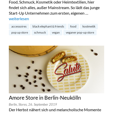
Food, Schmuck, Kosmetik oder Heimtextilien, hier
findet sich alles, außer Mainstream. So lädt das junge
Start-Up Unternehmen zum ersten, eigenen …
„Black Elephant & Friends in Prenzlauer Berg“
weiterlesen
accessoires
black elephant & friends
food
kostmetik
pop up store
schmuck
vegan
veganer pop-up store
Amore Store in Berlin-Neukölln
Berlin,
Stores,
26. September 2019
Der Herbst nähert sich und melancholische Momente