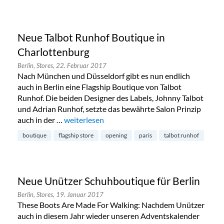
Neue Talbot Runhof Boutique in
Charlottenburg
Berlin,
Stores,
22. Februar 2017
Nach München und Düsseldorf gibt es nun endlich
auch in Berlin eine Flagship Boutique von Talbot
Runhof. Die beiden Designer des Labels, Johnny Talbot
und Adrian Runhof, setzte das bewährte Salon Prinzip
auch in der …
„Neue Talbot Runhof Boutique in Charlottenb
weiterlesen
boutique
flagship store
opening
paris
talbot runhof
Neue Unützer Schuhboutique für Berlin
Berlin,
Stores,
19. Januar 2017
These Boots Are Made For Walking: Nachdem Unützer
auch in diesem Jahr wieder unseren Adventskalender