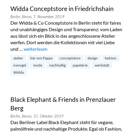
Widda Conceptstore in Friedrichshain
Berlin,
Stores,
7. November 2019
Der Widda & Co Conceptstore in Berlin steht für faires
und unabhängiges Design und Transparenz: vom Laden
aus lässt sich ein Blick in das angeschlossene Atelier
werfen. Dort werden die Kollektionen mit viel Liebe
und …
„Widda Conceptstore in Friedrichshain“
weiterlesen
atelier
bär von Pappe
conceptstore
design
fashion
icevogel
mode
nachhaltig
papeterie
werkstatt
Widda
Black Elephant & Friends in Prenzlauer
Berg
Berlin,
Stores,
31. Oktober 2019
Das Berliner Label Black Elephant steht für vegane,
palmölfreie und nachhaltige Produkte. Egal ob Fashion,