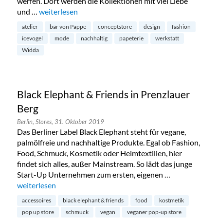
werfen. Dort werden die Kollektionen mit viel Liebe
und …
„Widda Conceptstore in Friedrichshain“
weiterlesen
atelier
bär von Pappe
conceptstore
design
fashion
icevogel
mode
nachhaltig
papeterie
werkstatt
Widda
Black Elephant & Friends in Prenzlauer
Berg
Berlin,
Stores,
31. Oktober 2019
Das Berliner Label Black Elephant steht für vegane,
palmölfreie und nachhaltige Produkte. Egal ob Fashion,
Food, Schmuck, Kosmetik oder Heimtextilien, hier
findet sich alles, außer Mainstream. So lädt das junge
Start-Up Unternehmen zum ersten, eigenen …
„Black Elephant & Friends in Prenzlauer Berg“
weiterlesen
accessoires
black elephant & friends
food
kostmetik
pop up store
schmuck
vegan
veganer pop-up store