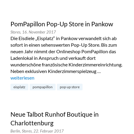
PomPapillon Pop-Up Store in Pankow
Stores,
16. November 2017
Die Eisdiele „Eisplatz“ in Pankow verwandelt sich ab
sofort in einen sehenswerten Pop-Up Store. Bis zum
neuen Jahr nimmt der Onlineshop PomPapillon das
Ladenlokal in Anspruch und verkauft dort
wunderschöne französische Kinderzimmereinrichtung.
Neben exklusiven Kinderzimmerspielzeug …
„PomPapillon Pop-Up Store in Pankow“
weiterlesen
eisplatz
pompapillon
pop up store
Neue Talbot Runhof Boutique in
Charlottenburg
Berlin,
Stores,
22. Februar 2017