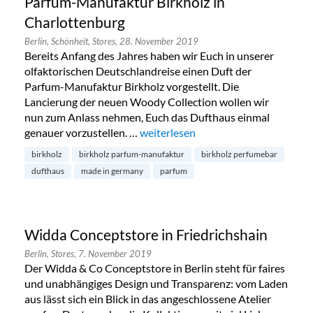
Parfum-Manufaktur Birkholz in
Charlottenburg
Berlin,
Schönheit,
Stores,
28. November 2019
Bereits Anfang des Jahres haben wir Euch in unserer
olfaktorischen Deutschlandreise einen Duft der
Parfum-Manufaktur Birkholz vorgestellt. Die
Lancierung der neuen Woody Collection wollen wir
nun zum Anlass nehmen, Euch das Dufthaus einmal
genauer vorzustellen. …
„Parfum-Manufaktur Birkholz in Ch
weiterlesen
birkholz
birkholz parfum-manufaktur
birkholz perfumebar
dufthaus
made in germany
parfum
Widda Conceptstore in Friedrichshain
Berlin,
Stores,
7. November 2019
Der Widda & Co Conceptstore in Berlin steht für faires
und unabhängiges Design und Transparenz: vom Laden
aus lässt sich ein Blick in das angeschlossene Atelier