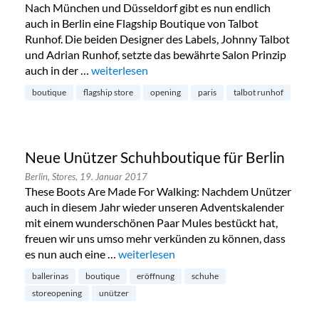
Nach München und Düsseldorf gibt es nun endlich
auch in Berlin eine Flagship Boutique von Talbot
Runhof. Die beiden Designer des Labels, Johnny Talbot
und Adrian Runhof, setzte das bewährte Salon Prinzip
auch in der …
„Neue Talbot Runhof Boutique in Charlottenb
weiterlesen
boutique
flagship store
opening
paris
talbot runhof
Neue Unützer Schuhboutique für Berlin
Berlin,
Stores,
19. Januar 2017
These Boots Are Made For Walking: Nachdem Unützer
auch in diesem Jahr wieder unseren Adventskalender
mit einem wunderschönen Paar Mules bestückt hat,
freuen wir uns umso mehr verkünden zu können, dass
es nun auch eine …
„Neue Unützer Schuhboutique für Berlin
weiterlesen
ballerinas
boutique
eröffnung
schuhe
storeopening
unützer