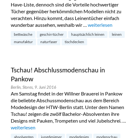
Have-Liste, dennoch sind die Vorteile hochwertiger
Tücher gegenüber herkömmlichen Modellen nicht zu
verachten. Hinzu kommt, dass Leinentücher einfach
wunderbar aussehen, weshalb wir …
„Hauptsächlich Leinen
weiterlesen
bettwäsche
geschirrtücher
hauptsächlich leinen
leinen
manufaktur
naturfaser
tischdecken
Tschau! Abschlussmodenschau in
Pankow
Berlin,
Stores,
9. Juni 2016
Am Samstag findet in der Willner Brauerei in Pankow
die beliebte Abschussmodenschau aus dem Bereich
Modedesign der HTW-Berlin statt. Unter dem Namen
Tschau! zeigen die zwölf Bachelor-Absolventen ihre
Designs mit Pauken, Trompeten und viel Jubelschrei. …
„Tschau! Abschlussmodenschau in Pankow“
weiterlesen
absolventen
jungdesigner
modedesign
modenschau