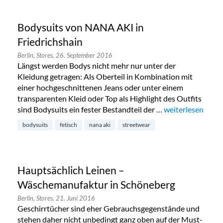
Bodysuits von NANA AKI in
Friedrichshain
Berlin,
Stores,
26. September 2016
Längst werden Bodys nicht mehr nur unter der
Kleidung getragen: Als Oberteil in Kombination mit
einer hochgeschnittenen Jeans oder unter einem
transparenten Kleid oder Top als Highlight des Outfits
sind Bodysuits ein fester Bestandteil der …
„Bodysuits von N
weiterlesen
bodysuits
fetisch
nana aki
streetwear
Hauptsächlich Leinen –
Wäschemanufaktur in Schöneberg
Berlin,
Stores,
21. Juni 2016
Geschirrtücher sind eher Gebrauchsgegenstände und
stehen daher nicht unbedingt ganz oben auf der Must-