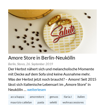
Amore Store in Berlin-Neukölln
Berlin,
Stores,
26. September 2019
Der Herbst nähert sich und melancholische Momente
mit Decke auf dem Sofa sind keine Ausnahme mehr.
Was der Herbst jetzt noch braucht? – Amore! Seit 2015
lässt sich italienische Lebensart im „Amore Store“ in
Neukölln …
„Amore Store in Berlin-Neukölln“
weiterlesen
acca kappa
amorestore
genuss
Ilaria.I
italien
maurizio cattelan
pasta
seletti
wohnaccessiores