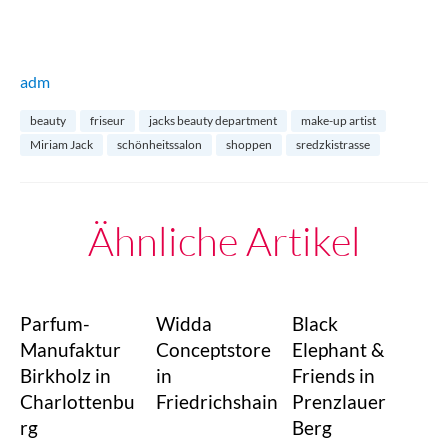
adm
beauty
friseur
jacks beauty department
make-up artist
Miriam Jack
schönheitssalon
shoppen
sredzkistrasse
Ähnliche Artikel
Parfum-
Widda
Black
Manufaktur
Conceptstore
Elephant &
Birkholz in
in
Friends in
Charlottenbu
Friedrichshain
Prenzlauer
rg
Berg