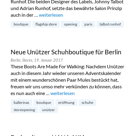
Runhof. Die beiden Designer des Labels, Johnny Talbot
und Adrian Runhof, setzte das bewährte Salon Prinzip
auch in der …
„Neue Talbot Runhof Boutique in Charlottenb
weiterlesen
boutique
flagship store
opening
paris
talbot runhof
Neue Unützer Schuhboutique für Berlin
Berlin,
Stores,
19. Januar 2017
These Boots Are Made For Walking: Nachdem Unützer
auch in diesem Jahr wieder unseren Adventskalender
mit einem wunderschönen Paar Mules bestückt hat,
freuen wir uns umso mehr verkünden zu können, dass
es nun auch eine …
„Neue Unützer Schuhboutique für Berlin
weiterlesen
ballerinas
boutique
eröffnung
schuhe
storeopening
unützer