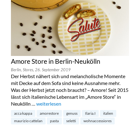
Amore Store in Berlin-Neukölln
Berlin,
Stores,
26. September 2019
Der Herbst nähert sich und melancholische Momente
mit Decke auf dem Sofa sind keine Ausnahme mehr.
Was der Herbst jetzt noch braucht? – Amore! Seit 2015
lässt sich italienische Lebensart im „Amore Store“ in
Neukölln …
„Amore Store in Berlin-Neukölln“
weiterlesen
acca kappa
amorestore
genuss
Ilaria.I
italien
maurizio cattelan
pasta
seletti
wohnaccessiores