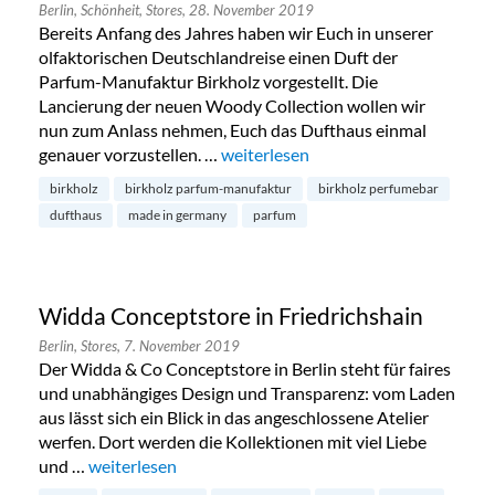
Berlin,
Schönheit,
Stores,
28. November 2019
Bereits Anfang des Jahres haben wir Euch in unserer
olfaktorischen Deutschlandreise einen Duft der
Parfum-Manufaktur Birkholz vorgestellt. Die
Lancierung der neuen Woody Collection wollen wir
nun zum Anlass nehmen, Euch das Dufthaus einmal
genauer vorzustellen. …
„Parfum-Manufaktur Birkholz in Ch
weiterlesen
birkholz
birkholz parfum-manufaktur
birkholz perfumebar
dufthaus
made in germany
parfum
Widda Conceptstore in Friedrichshain
Berlin,
Stores,
7. November 2019
Der Widda & Co Conceptstore in Berlin steht für faires
und unabhängiges Design und Transparenz: vom Laden
aus lässt sich ein Blick in das angeschlossene Atelier
werfen. Dort werden die Kollektionen mit viel Liebe
und …
„Widda Conceptstore in Friedrichshain“
weiterlesen