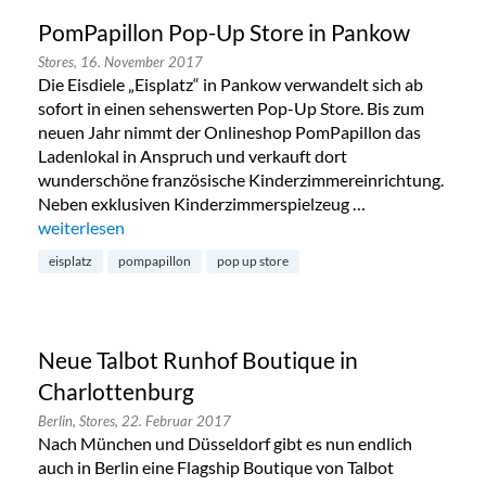
PomPapillon Pop-Up Store in Pankow
Stores,
16. November 2017
Die Eisdiele „Eisplatz“ in Pankow verwandelt sich ab
sofort in einen sehenswerten Pop-Up Store. Bis zum
neuen Jahr nimmt der Onlineshop PomPapillon das
Ladenlokal in Anspruch und verkauft dort
wunderschöne französische Kinderzimmereinrichtung.
Neben exklusiven Kinderzimmerspielzeug …
„PomPapillon Pop-Up Store in Pankow“
weiterlesen
eisplatz
pompapillon
pop up store
Neue Talbot Runhof Boutique in
Charlottenburg
Berlin,
Stores,
22. Februar 2017
Nach München und Düsseldorf gibt es nun endlich
auch in Berlin eine Flagship Boutique von Talbot