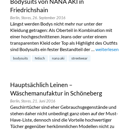
Bodysuits von NANA AKI in
Friedrichshain
Berlin,
Stores,
26. September 2016
Längst werden Bodys nicht mehr nur unter der
Kleidung getragen: Als Oberteil in Kombination mit
einer hochgeschnittenen Jeans oder unter einem
transparenten Kleid oder Top als Highlight des Outfits
sind Bodysuits ein fester Bestandteil der …
„Bodysuits von N
weiterlesen
bodysuits
fetisch
nana aki
streetwear
Hauptsächlich Leinen –
Wäschemanufaktur in Schöneberg
Berlin,
Stores,
21. Juni 2016
Geschirrtücher sind eher Gebrauchsgegenstände und
stehen daher nicht unbedingt ganz oben auf der Must-
Have-Liste, dennoch sind die Vorteile hochwertiger
Tücher gegenüber herkömmlichen Modellen nicht zu