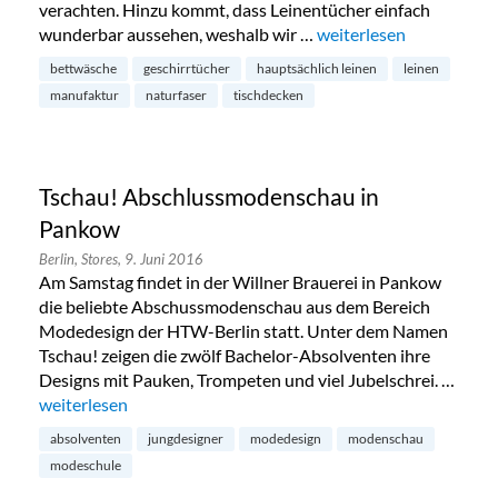
verachten. Hinzu kommt, dass Leinentücher einfach
wunderbar aussehen, weshalb wir …
„Hauptsächlich Leinen
weiterlesen
bettwäsche
geschirrtücher
hauptsächlich leinen
leinen
manufaktur
naturfaser
tischdecken
Tschau! Abschlussmodenschau in
Pankow
Berlin,
Stores,
9. Juni 2016
Am Samstag findet in der Willner Brauerei in Pankow
die beliebte Abschussmodenschau aus dem Bereich
Modedesign der HTW-Berlin statt. Unter dem Namen
Tschau! zeigen die zwölf Bachelor-Absolventen ihre
Designs mit Pauken, Trompeten und viel Jubelschrei. …
„Tschau! Abschlussmodenschau in Pankow“
weiterlesen
absolventen
jungdesigner
modedesign
modenschau
modeschule