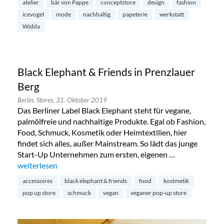
atelier
bär von Pappe
conceptstore
design
fashion
icevogel
mode
nachhaltig
papeterie
werkstatt
Widda
Black Elephant & Friends in Prenzlauer
Berg
Berlin,
Stores,
31. Oktober 2019
Das Berliner Label Black Elephant steht für vegane,
palmölfreie und nachhaltige Produkte. Egal ob Fashion,
Food, Schmuck, Kosmetik oder Heimtextilien, hier
findet sich alles, außer Mainstream. So lädt das junge
Start-Up Unternehmen zum ersten, eigenen …
„Black Elephant & Friends in Prenzlauer Berg“
weiterlesen
accessoires
black elephant & friends
food
kostmetik
pop up store
schmuck
vegan
veganer pop-up store