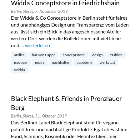
Widda Conceptstore in Friedrichshain
Berlin,
Stores,
7. November 2019
Der Widda & Co Conceptstore in Berlin steht für faires
und unabhängiges Design und Transparenz: vom Laden
aus lässt sich ein Blick in das angeschlossene Atelier
werfen. Dort werden die Kollektionen mit viel Liebe
und …
„Widda Conceptstore in Friedrichshain“
weiterlesen
atelier
bär von Pappe
conceptstore
design
fashion
icevogel
mode
nachhaltig
papeterie
werkstatt
Widda
Black Elephant & Friends in Prenzlauer
Berg
Berlin,
Stores,
31. Oktober 2019
Das Berliner Label Black Elephant steht für vegane,
palmölfreie und nachhaltige Produkte. Egal ob Fashion,
Food, Schmuck, Kosmetik oder Heimtextilien, hier