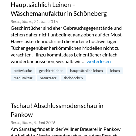
Hauptsächlich Leinen –
Wäschemanufaktur in Schöneberg
Berlin,
Stores,
21. Juni 2016
Geschirrtücher sind eher Gebrauchsgegenstände und
stehen daher nicht unbedingt ganz oben auf der Must-
Have-Liste, dennoch sind die Vorteile hochwertiger
Tücher gegenüber herkömmlichen Modellen nicht zu
verachten. Hinzu kommt, dass Leinentücher einfach
wunderbar aussehen, weshalb wir …
„Hauptsächlich Leinen
weiterlesen
bettwäsche
geschirrtücher
hauptsächlich leinen
leinen
manufaktur
naturfaser
tischdecken
Tschau! Abschlussmodenschau in
Pankow
Berlin,
Stores,
9. Juni 2016
Am Samstag findet in der Willner Brauerei in Pankow
die beliebte Abschussmodenschau aus dem Bereich