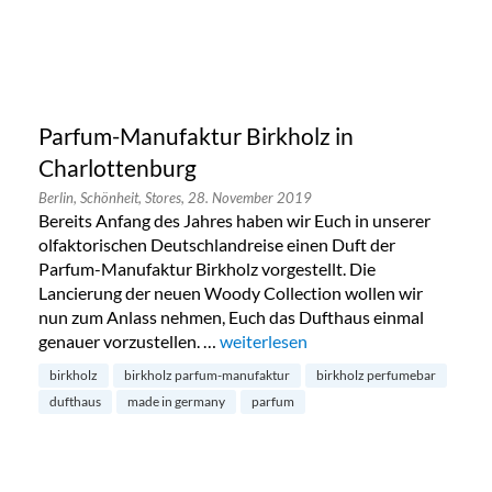
Parfum-Manufaktur Birkholz in
Charlottenburg
Berlin,
Schönheit,
Stores,
28. November 2019
Bereits Anfang des Jahres haben wir Euch in unserer
olfaktorischen Deutschlandreise einen Duft der
Parfum-Manufaktur Birkholz vorgestellt. Die
Lancierung der neuen Woody Collection wollen wir
nun zum Anlass nehmen, Euch das Dufthaus einmal
genauer vorzustellen. …
„Parfum-Manufaktur Birkholz in Ch
weiterlesen
birkholz
birkholz parfum-manufaktur
birkholz perfumebar
dufthaus
made in germany
parfum