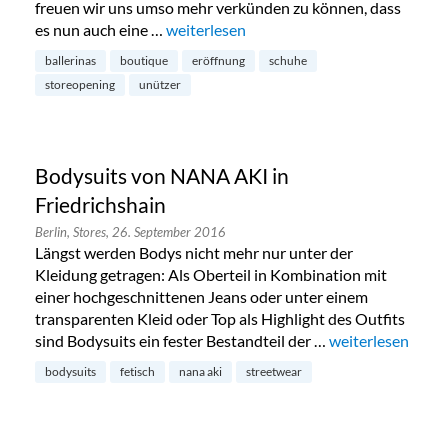
freuen wir uns umso mehr verkünden zu können, dass
es nun auch eine …
„Neue Unützer Schuhboutique für Berlin
weiterlesen
ballerinas
boutique
eröffnung
schuhe
storeopening
unützer
Bodysuits von NANA AKI in
Friedrichshain
Berlin,
Stores,
26. September 2016
Längst werden Bodys nicht mehr nur unter der
Kleidung getragen: Als Oberteil in Kombination mit
einer hochgeschnittenen Jeans oder unter einem
transparenten Kleid oder Top als Highlight des Outfits
sind Bodysuits ein fester Bestandteil der …
„Bodysuits von N
weiterlesen
bodysuits
fetisch
nana aki
streetwear