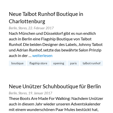
Neue Talbot Runhof Boutique in
Charlottenburg
Berlin,
Stores,
22. Februar 2017
Nach München und Düsseldorf gibt es nun endlich
auch in Berlin eine Flagship Boutique von Talbot
Runhof. Die beiden Designer des Labels, Johnny Talbot
und Adrian Runhof, setzte das bewährte Salon Prinzip
auch in der …
„Neue Talbot Runhof Boutique in Charlottenb
weiterlesen
boutique
flagship store
opening
paris
talbot runhof
Neue Unützer Schuhboutique für Berlin
Berlin,
Stores,
19. Januar 2017
These Boots Are Made For Walking: Nachdem Unützer
auch in diesem Jahr wieder unseren Adventskalender
mit einem wunderschönen Paar Mules bestückt hat,