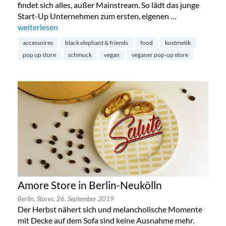
findet sich alles, außer Mainstream. So lädt das junge
Start-Up Unternehmen zum ersten, eigenen …
„Black Elephant & Friends in Prenzlauer Berg“
weiterlesen
accessoires
black elephant & friends
food
kostmetik
pop up store
schmuck
vegan
veganer pop-up store
Amore Store in Berlin-Neukölln
Berlin,
Stores,
26. September 2019
Der Herbst nähert sich und melancholische Momente
mit Decke auf dem Sofa sind keine Ausnahme mehr.