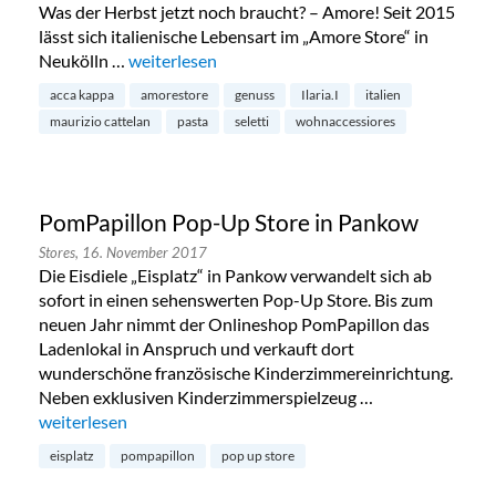
Was der Herbst jetzt noch braucht? – Amore! Seit 2015
lässt sich italienische Lebensart im „Amore Store“ in
Neukölln …
„Amore Store in Berlin-Neukölln“
weiterlesen
acca kappa
amorestore
genuss
Ilaria.I
italien
maurizio cattelan
pasta
seletti
wohnaccessiores
PomPapillon Pop-Up Store in Pankow
Stores,
16. November 2017
Die Eisdiele „Eisplatz“ in Pankow verwandelt sich ab
sofort in einen sehenswerten Pop-Up Store. Bis zum
neuen Jahr nimmt der Onlineshop PomPapillon das
Ladenlokal in Anspruch und verkauft dort
wunderschöne französische Kinderzimmereinrichtung.
Neben exklusiven Kinderzimmerspielzeug …
„PomPapillon Pop-Up Store in Pankow“
weiterlesen
eisplatz
pompapillon
pop up store