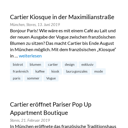
Cartier Kiosque in der Maximilianstraße
München,
Stores,
13. Juni 2019
Bonjour Paris! Wie wäre es mit einem Café au Lait und
der neuen Ausgabe der Vogue zwischen französischen
Blumen zu sitzen? Das macht Cartier bis Ende August
in München möglich. Mit dem französischen „Kiosque“
in …
„Cartier Kiosque in der Maximilianstraße“
weiterlesen
bistrot
blumen
cartier
design
exklusiv
frankreich
kaffee
kiosk
laura gonzales
mode
paris
sommer
Vogue
Cartier eröffnet Pariser Pop Up
Appartment Boutique
Stores,
21. Februar 2019
In München eröffnete das französische Traditionshaus