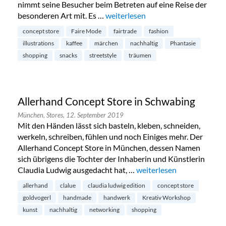
nimmt seine Besucher beim Betreten auf eine Reise der
besonderen Art mit. Es …
„Phasenreich: Concept Store in der
weiterlesen
concept store
Faire Mode
fairtrade
fashion
illustrations
kaffee
märchen
nachhaltig
Phantasie
shopping
snacks
streetstyle
träumen
Allerhand Concept Store in Schwabing
München,
Stores,
12. September 2019
Mit den Händen lässt sich basteln, kleben, schneiden,
werkeln, schreiben, fühlen und noch Einiges mehr. Der
Allerhand Concept Store in München, dessen Namen
sich übrigens die Tochter der Inhaberin und Künstlerin
Claudia Ludwig ausgedacht hat, …
„Allerhand Concept Store
weiterlesen
allerhand
clalue
claudia ludwig edition
concept store
goldvogerl
handmade
handwerk
Kreativ Workshop
kunst
nachhaltig
networking
shopping