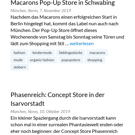
Macarons Pop-Up Store in Schwabing
München,
Stores,
7. November 2019
Nachdem das Macarons einen erfolgreichen Start in
Berlin hingelegt hat, kommt das Label nun auch nach
München. Der Pop-Up Store öffnet dieses
Wochenende von Samstag bis Sonntag seine Türen und
lädt zum Shopping mit Stil …
„Macarons Pop-Up Store in Sc
weiterlesen
fashion
kindermode
lieblingsstücke
macarons
mode
organic fashion
popupstore
shopping
stöbern
Phasenreich: Concept Store in der
Isarvorstadt
München,
Stores,
10. Oktober 2019
Ein kleiner Spaziergang durch die Isarvorstadt kann
schon mal in einer surrealen Phantasiewelt enden oder
eher noch beginnen: der Concept Store Phasenreich