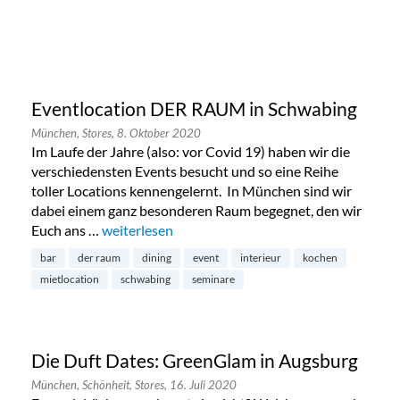
Eventlocation DER RAUM in Schwabing
München,
Stores,
8. Oktober 2020
Im Laufe der Jahre (also: vor Covid 19) haben wir die
verschiedensten Events besucht und so eine Reihe
toller Locations kennengelernt. In München sind wir
dabei einem ganz besonderen Raum begegnet, den wir
Euch ans …
„Eventlocation DER RAUM in Schwabing“
weiterlesen
bar
der raum
dining
event
interieur
kochen
mietlocation
schwabing
seminare
Die Duft Dates: GreenGlam in Augsburg
München,
Schönheit,
Stores,
16. Juli 2020