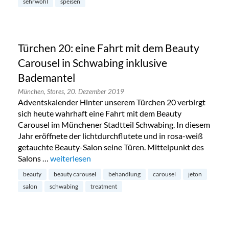
sehrwohl
speisen
Türchen 20: eine Fahrt mit dem Beauty
Carousel in Schwabing inklusive
Bademantel
München,
Stores,
20. Dezember 2019
Adventskalender Hinter unserem Türchen 20 verbirgt
sich heute wahrhaft eine Fahrt mit dem Beauty
Carousel im Münchener Stadtteil Schwabing. In diesem
Jahr eröffnete der lichtdurchflutete und in rosa-weiß
getauchte Beauty-Salon seine Türen. Mittelpunkt des
Salons …
„Türchen 20: eine Fahrt mit dem Beauty Carousel i
weiterlesen
beauty
beauty carousel
behandlung
carousel
jeton
salon
schwabing
treatment