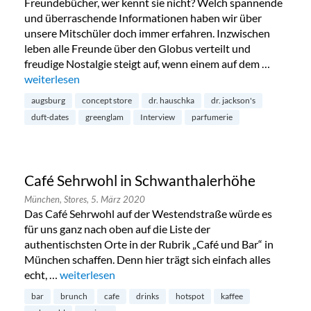
Freundebücher, wer kennt sie nicht? Welch spannende
und überraschende Informationen haben wir über
unsere Mitschüler doch immer erfahren. Inzwischen
leben alle Freunde über den Globus verteilt und
freudige Nostalgie steigt auf, wenn einem auf dem …
„Die Duft Dates: GreenGlam in Augsburg“
weiterlesen
augsburg
concept store
dr. hauschka
dr. jackson's
duft-dates
greenglam
Interview
parfumerie
Café Sehrwohl in Schwanthalerhöhe
München,
Stores,
5. März 2020
Das Café Sehrwohl auf der Westendstraße würde es
für uns ganz nach oben auf die Liste der
authentischsten Orte in der Rubrik „Café und Bar“ in
München schaffen. Denn hier trägt sich einfach alles
echt, …
„Café Sehrwohl in Schwanthalerhöhe“
weiterlesen
bar
brunch
cafe
drinks
hotspot
kaffee