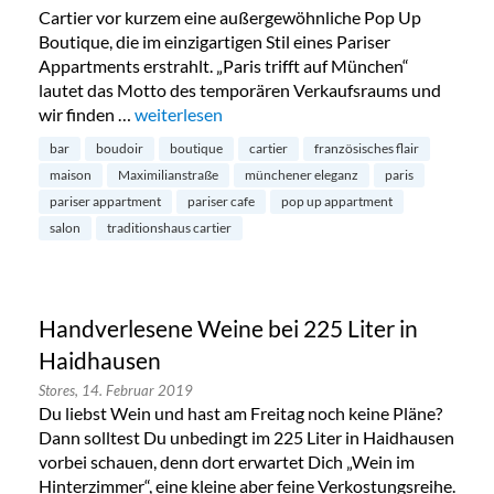
Cartier vor kurzem eine außergewöhnliche Pop Up
Boutique, die im einzigartigen Stil eines Pariser
Appartments erstrahlt. „Paris trifft auf München“
lautet das Motto des temporären Verkaufsraums und
wir finden …
„Cartier eröffnet Pariser Pop Up Appartment B
weiterlesen
bar
boudoir
boutique
cartier
französisches flair
maison
Maximilianstraße
münchener eleganz
paris
pariser appartment
pariser cafe
pop up appartment
salon
traditionshaus cartier
Handverlesene Weine bei 225 Liter in
Haidhausen
Stores,
14. Februar 2019
Du liebst Wein und hast am Freitag noch keine Pläne?
Dann solltest Du unbedingt im 225 Liter in Haidhausen
vorbei schauen, denn dort erwartet Dich „Wein im
Hinterzimmer“, eine kleine aber feine Verkostungsreihe.