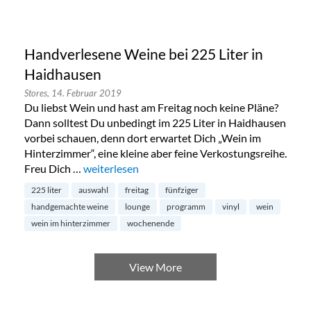
Handverlesene Weine bei 225 Liter in
Haidhausen
Stores,
14. Februar 2019
Du liebst Wein und hast am Freitag noch keine Pläne?
Dann solltest Du unbedingt im 225 Liter in Haidhausen
vorbei schauen, denn dort erwartet Dich „Wein im
Hinterzimmer“, eine kleine aber feine Verkostungsreihe.
Freu Dich …
„Handverlesene Weine bei 225 Liter in Haidhau
weiterlesen
225 liter
auswahl
freitag
fünfziger
handgemachte weine
lounge
programm
vinyl
wein
wein im hinterzimmer
wochenende
View More