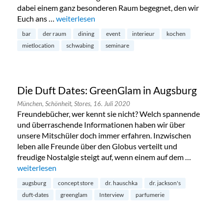
dabei einem ganz besonderen Raum begegnet, den wir
Euch ans …
„Eventlocation DER RAUM in Schwabing“
weiterlesen
bar
der raum
dining
event
interieur
kochen
mietlocation
schwabing
seminare
Die Duft Dates: GreenGlam in Augsburg
München,
Schönheit,
Stores,
16. Juli 2020
Freundebücher, wer kennt sie nicht? Welch spannende
und überraschende Informationen haben wir über
unsere Mitschüler doch immer erfahren. Inzwischen
leben alle Freunde über den Globus verteilt und
freudige Nostalgie steigt auf, wenn einem auf dem …
„Die Duft Dates: GreenGlam in Augsburg“
weiterlesen
augsburg
concept store
dr. hauschka
dr. jackson's
duft-dates
greenglam
Interview
parfumerie