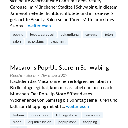
sich heute wahrhaft eine Fahrt mit dem Beauty
Carousel im Münchener Stadtteil Schwabing. In diesem
Jahr eröffnete der lichtdurchflutete und in rosa-weiß
getauchte Beauty-Salon seine Türen. Mittelpunkt des
Salons …
„Türchen 20: eine Fahrt mit dem Beauty Carousel i
weiterlesen
beauty
beauty carousel
behandlung
carousel
jeton
salon
schwabing
treatment
Macarons Pop-Up Store in Schwabing
München,
Stores,
7. November 2019
Nachdem das Macarons einen erfolgreichen Start in
Berlin hingelegt hat, kommt das Label nun auch nach
München. Der Pop-Up Store öffnet dieses
Wochenende von Samstag bis Sonntag seine Türen und
lädt zum Shopping mit Stil …
„Macarons Pop-Up Store in Sc
weiterlesen
fashion
kindermode
lieblingsstücke
macarons
mode
organic fashion
popupstore
shopping