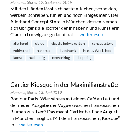
München,
Stores,
12. September 2019
Mit den Händen lässt sich basteln, kleben, schneiden,
werkeln, schreiben, fühlen und noch Einiges mehr. Der
Allerhand Concept Store in München, dessen Namen
sich übrigens die Tochter der Inhaberin und Künstlerin
Claudia Ludwig ausgedacht hat, …
„Allerhand Concept Store
weiterlesen
allerhand
clalue
claudia ludwig edition
concept store
goldvogerl
handmade
handwerk
Kreativ Workshop
kunst
nachhaltig
networking
shopping
Cartier Kiosque in der Maximilianstraße
München,
Stores,
13. Juni 2019
Bonjour Paris! Wie wäre es mit einem Café au Lait und
der neuen Ausgabe der Vogue zwischen französischen
Blumen zu sitzen? Das macht Cartier bis Ende August
in München möglich. Mit dem französischen „Kiosque“
in …
„Cartier Kiosque in der Maximilianstraße“
weiterlesen