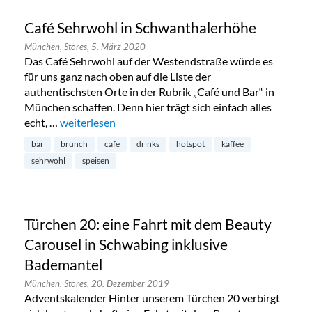
Café Sehrwohl in Schwanthalerhöhe
München,
Stores,
5. März 2020
Das Café Sehrwohl auf der Westendstraße würde es
für uns ganz nach oben auf die Liste der
authentischsten Orte in der Rubrik „Café und Bar“ in
München schaffen. Denn hier trägt sich einfach alles
echt, …
„Café Sehrwohl in Schwanthalerhöhe“
weiterlesen
bar
brunch
cafe
drinks
hotspot
kaffee
sehrwohl
speisen
Türchen 20: eine Fahrt mit dem Beauty
Carousel in Schwabing inklusive
Bademantel
München,
Stores,
20. Dezember 2019
Adventskalender Hinter unserem Türchen 20 verbirgt