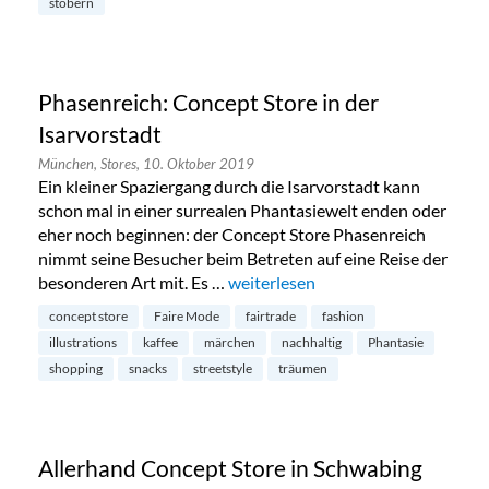
stöbern
Phasenreich: Concept Store in der
Isarvorstadt
München,
Stores,
10. Oktober 2019
Ein kleiner Spaziergang durch die Isarvorstadt kann
schon mal in einer surrealen Phantasiewelt enden oder
eher noch beginnen: der Concept Store Phasenreich
nimmt seine Besucher beim Betreten auf eine Reise der
besonderen Art mit. Es …
„Phasenreich: Concept Store in der
weiterlesen
concept store
Faire Mode
fairtrade
fashion
illustrations
kaffee
märchen
nachhaltig
Phantasie
shopping
snacks
streetstyle
träumen
Allerhand Concept Store in Schwabing