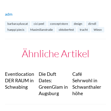
adm
barbara pluscat
cici peel
concept store
design
dirndl
haeppi piecis
Maximilianstraße
oktoberfest
tracht
Wiesn
Ähnliche Artikel
Eventlocation
Die Duft
Café
DER RAUM in
Dates:
Sehrwohl in
Schwabing
GreenGlam in
Schwanthaler
Augsburg
höhe