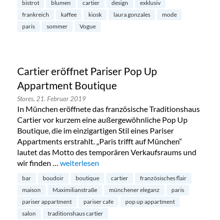
bistrot
blumen
cartier
design
exklusiv
frankreich
kaffee
kiosk
laura gonzales
mode
paris
sommer
Vogue
Cartier eröffnet Pariser Pop Up
Appartment Boutique
Stores,
21. Februar 2019
In München eröffnete das französische Traditionshaus
Cartier vor kurzem eine außergewöhnliche Pop Up
Boutique, die im einzigartigen Stil eines Pariser
Appartments erstrahlt. „Paris trifft auf München“
lautet das Motto des temporären Verkaufsraums und
wir finden …
„Cartier eröffnet Pariser Pop Up Appartment B
weiterlesen
bar
boudoir
boutique
cartier
französisches flair
maison
Maximilianstraße
münchener eleganz
paris
pariser appartment
pariser cafe
pop up appartment
salon
traditionshaus cartier