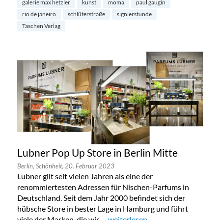
galerie max hetzler
kunst
moma
paul gaugin
rio de janeiro
schlüterstraße
signierstunde
Taschen Verlag
Lubner Pop Up Store in Berlin Mitte
Berlin,
Schönheit,
20. Februar 2023
Lubner gilt seit vielen Jahren als eine der
renommiertesten Adressen für Nischen-Parfums in
Deutschland. Seit dem Jahr 2000 befindet sich der
hübsche Store in bester Lage in Hamburg und führt
viele der Marken, die wir …
„Lubner Pop Up Store in Berlin M
weiterlesen