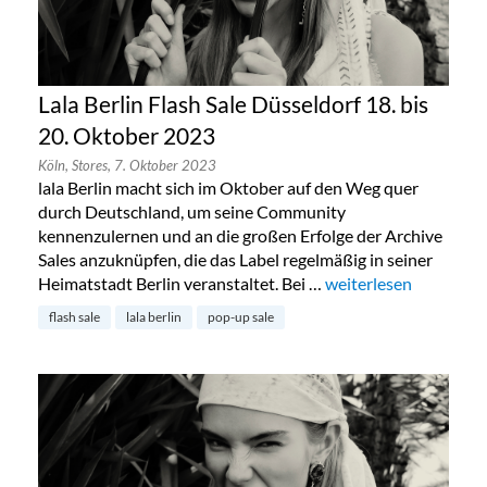
Lala Berlin Flash Sale Düsseldorf 18. bis
20. Oktober 2023
Köln,
Stores,
7. Oktober 2023
lala Berlin macht sich im Oktober auf den Weg quer
durch Deutschland, um seine Community
kennenzulernen und an die großen Erfolge der Archive
Sales anzuknüpfen, die das Label regelmäßig in seiner
Heimatstadt Berlin veranstaltet. Bei …
„Lala Berlin Flash Sal
weiterlesen
flash sale
lala berlin
pop-up sale