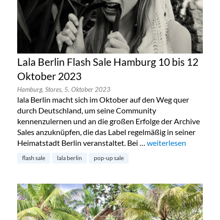
Lala Berlin Flash Sale Hamburg 10 bis 12
Oktober 2023
Hamburg,
Stores,
5. Oktober 2023
lala Berlin macht sich im Oktober auf den Weg quer
durch Deutschland, um seine Community
kennenzulernen und an die großen Erfolge der Archive
Sales anzuknüpfen, die das Label regelmäßig in seiner
Heimatstadt Berlin veranstaltet. Bei …
„Lala Berlin Flash Sa
weiterlesen
flash sale
lala berlin
pop-up sale