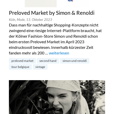
Preloved Market by Simon & Renoldi
Köln,
Mode,
13. Oktober 2023
Dass man für nachhaltige Shopping-Konzepte nicht
zwingend eine riesige Internet-Plattform braucht, hat
der Kölner Fashion-Store Simon und Renoldi schon
beim ersten Preloved Market im April 2023
eindrucksvoll bewiesen. Innerhalb kürzester Zeit
fanden mehr als 200 …
„Preloved Market by Simon & Renold
weiterlesen
preloved market
second hand
simon und renoldi
tour belgique
vintage