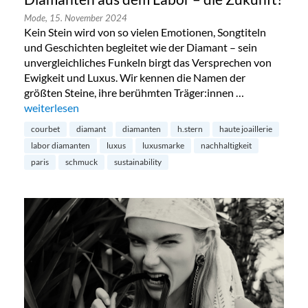
Mode,
15. November 2024
Kein Stein wird von so vielen Emotionen, Songtiteln
und Geschichten begleitet wie der Diamant – sein
unvergleichliches Funkeln birgt das Versprechen von
Ewigkeit und Luxus. Wir kennen die Namen der
größten Steine, ihre berühmten Träger:innen …
„Diamanten aus dem Labor – die Zukunft?“
weiterlesen
courbet
diamant
diamanten
h.stern
haute joaillerie
labor diamanten
luxus
luxusmarke
nachhaltigkeit
paris
schmuck
sustainability