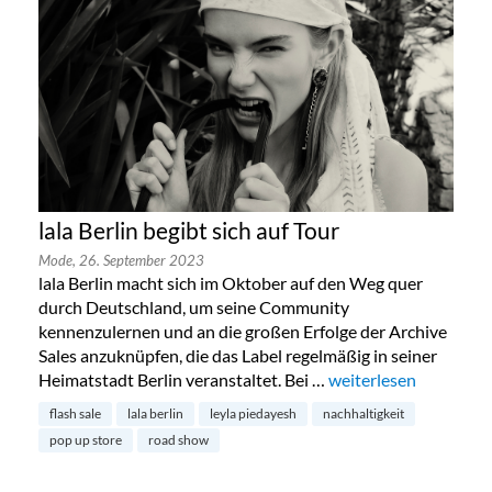
lala Berlin begibt sich auf Tour
Mode,
26. September 2023
lala Berlin macht sich im Oktober auf den Weg quer
durch Deutschland, um seine Community
kennenzulernen und an die großen Erfolge der Archive
Sales anzuknüpfen, die das Label regelmäßig in seiner
Heimatstadt Berlin veranstaltet. Bei …
„lala Berlin begibt sic
weiterlesen
flash sale
lala berlin
leyla piedayesh
nachhaltigkeit
pop up store
road show