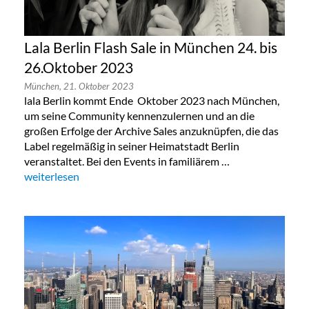
Lala Berlin Flash Sale in München 24. bis
26.Oktober 2023
München,
21. Oktober 2023
lala Berlin kommt Ende Oktober 2023 nach München,
um seine Community kennenzulernen und an die
großen Erfolge der Archive Sales anzuknüpfen, die das
Label regelmäßig in seiner Heimatstadt Berlin
veranstaltet. Bei den Events in familiärem …
„Lala Berlin Flash Sale in München 24. bis 26.Oktober 2023“
weiterlesen