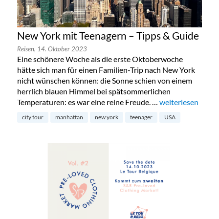
New York mit Teenagern – Tipps & Guide
Reisen,
14. Oktober 2023
Eine schönere Woche als die erste Oktoberwoche
hätte sich man für einen Familien-Trip nach New York
nicht wünschen können: die Sonne schien von einem
herrlich blauen Himmel bei spätsommerlichen
Temperaturen: es war eine reine Freude. …
„New York mit Te
weiterlesen
city tour
manhattan
new york
teenager
USA