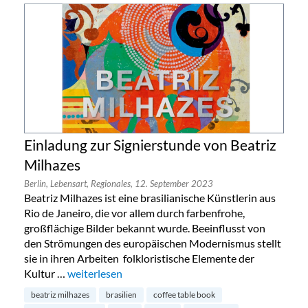
Einladung zur Signierstunde von Beatriz
Milhazes
Berlin,
Lebensart,
Regionales,
12. September 2023
Beatriz Milhazes ist eine brasilianische Künstlerin aus
Rio de Janeiro, die vor allem durch farbenfrohe,
großflächige Bilder bekannt wurde. Beeinflusst von
den Strömungen des europäischen Modernismus stellt
sie in ihren Arbeiten folkloristische Elemente der
Kultur …
„Einladung zur Signierstunde von Beatriz Milhazes“
weiterlesen
beatriz milhazes
brasilien
coffee table book