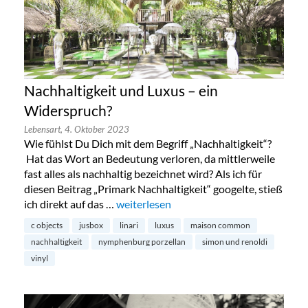
Nachhaltigkeit und Luxus – ein
Widerspruch?
Lebensart,
4. Oktober 2023
Wie fühlst Du Dich mit dem Begriff „Nachhaltigkeit“?
Hat das Wort an Bedeutung verloren, da mittlerweile
fast alles als nachhaltig bezeichnet wird? Als ich für
diesen Beitrag „Primark Nachhaltigkeit“ googelte, stieß
ich direkt auf das …
„Nachhaltigkeit und Luxus – ein Widers
weiterlesen
c objects
jusbox
linari
luxus
maison common
nachhaltigkeit
nymphenburg porzellan
simon und renoldi
vinyl