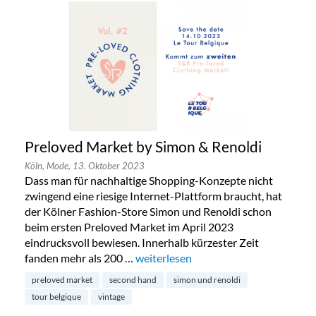
Preloved Market by Simon & Renoldi
Köln,
Mode,
13. Oktober 2023
Dass man für nachhaltige Shopping-Konzepte nicht
zwingend eine riesige Internet-Plattform braucht, hat
der Kölner Fashion-Store Simon und Renoldi schon
beim ersten Preloved Market im April 2023
eindrucksvoll bewiesen. Innerhalb kürzester Zeit
fanden mehr als 200 …
„Preloved Market by Simon & Renold
weiterlesen
preloved market
second hand
simon und renoldi
tour belgique
vintage