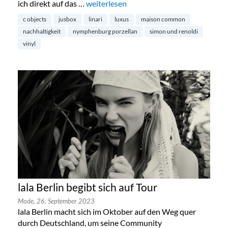
ich direkt auf das …
„Nachhaltigkeit und Luxus – ein Widers
weiterlesen
c objects
jusbox
linari
luxus
maison common
nachhaltigkeit
nymphenburg porzellan
simon und renoldi
vinyl
lala Berlin begibt sich auf Tour
Mode,
26. September 2023
lala Berlin macht sich im Oktober auf den Weg quer
durch Deutschland, um seine Community