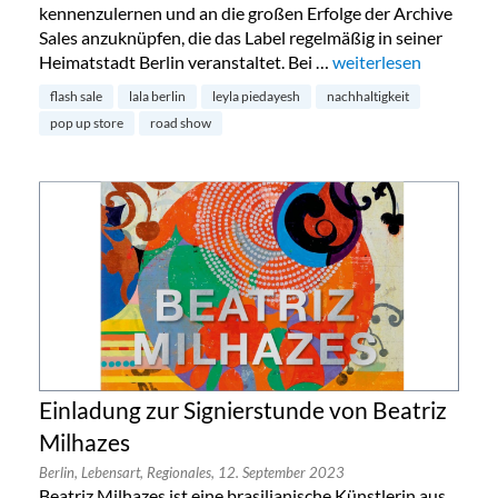
kennenzulernen und an die großen Erfolge der Archive
Sales anzuknüpfen, die das Label regelmäßig in seiner
Heimatstadt Berlin veranstaltet. Bei …
„lala Berlin begibt sic
weiterlesen
flash sale
lala berlin
leyla piedayesh
nachhaltigkeit
pop up store
road show
Einladung zur Signierstunde von Beatriz
Milhazes
Berlin,
Lebensart,
Regionales,
12. September 2023
Beatriz Milhazes ist eine brasilianische Künstlerin aus