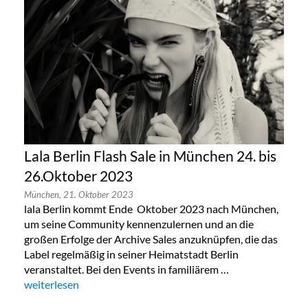
Lala Berlin Flash Sale in München 24. bis
26.Oktober 2023
München,
21. Oktober 2023
lala Berlin kommt Ende Oktober 2023 nach München,
um seine Community kennenzulernen und an die
großen Erfolge der Archive Sales anzuknüpfen, die das
Label regelmäßig in seiner Heimatstadt Berlin
veranstaltet. Bei den Events in familiärem …
„Lala Berlin Flash Sale in München 24. bis 26.Oktober 2023“
weiterlesen