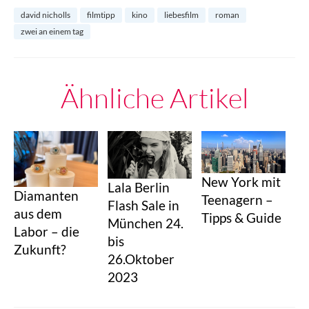
david nicholls
filmtipp
kino
liebesfilm
roman
zwei an einem tag
Ähnliche Artikel
New York mit
Lala Berlin
Diamanten
Teenagern –
Flash Sale in
aus dem
Tipps & Guide
München 24.
Labor – die
bis
Zukunft?
26.Oktober
2023