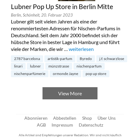
Lubner Pop Up Store in Berlin Mitte
Berlin,
Schönheit,
20. Februar 2023
Lubner gilt seit vielen Jahren als eine der
renommiertesten Adressen für Nischen-Parfums in
Deutschland. Seit dem Jahr 2000 befindet sich der
hübsche Store in bester Lage in Hamburg und führt
viele der Marken, die wir …
„Lubner Pop Up Store in Berlin M
weiterlesen
2787 barcelona
artistik-parfum
Byredo
j.f. schwarzlose
linari
lubner
münzstrasse
nischenparfum
nischenparfümerie
ormonde Jayne
pop up store
View More
Abonnieren
Abbestellen
Shop
Über Uns
AGB
Impressum
Datenschutz
Alle Artikel sind Empfehlungen unserer Redaktion. Wir sind nicht käuflich