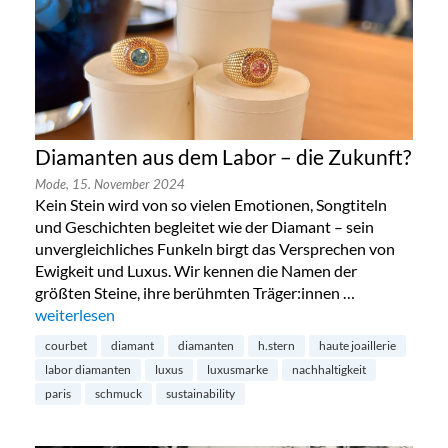
Diamanten aus dem Labor – die Zukunft?
Mode,
15. November 2024
Kein Stein wird von so vielen Emotionen, Songtiteln
und Geschichten begleitet wie der Diamant – sein
unvergleichliches Funkeln birgt das Versprechen von
Ewigkeit und Luxus. Wir kennen die Namen der
größten Steine, ihre berühmten Träger:innen …
„Diamanten aus dem Labor – die Zukunft?“
weiterlesen
courbet
diamant
diamanten
h.stern
haute joaillerie
labor diamanten
luxus
luxusmarke
nachhaltigkeit
paris
schmuck
sustainability