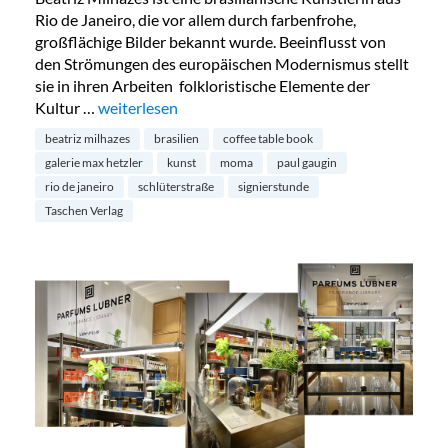
Rio de Janeiro, die vor allem durch farbenfrohe,
großflächige Bilder bekannt wurde. Beeinflusst von
den Strömungen des europäischen Modernismus stellt
sie in ihren Arbeiten folkloristische Elemente der
Kultur …
„Einladung zur Signierstunde von Beatriz Milhazes“
weiterlesen
beatriz milhazes
brasilien
coffee table book
galerie max hetzler
kunst
moma
paul gaugin
rio de janeiro
schlüterstraße
signierstunde
Taschen Verlag