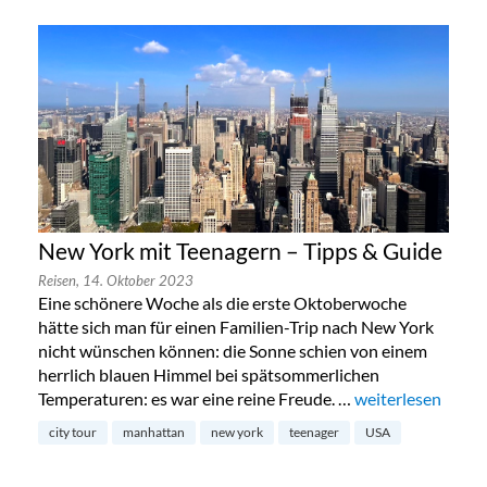
New York mit Teenagern – Tipps & Guide
Reisen,
14. Oktober 2023
Eine schönere Woche als die erste Oktoberwoche
hätte sich man für einen Familien-Trip nach New York
nicht wünschen können: die Sonne schien von einem
herrlich blauen Himmel bei spätsommerlichen
Temperaturen: es war eine reine Freude. …
„New York mit Te
weiterlesen
city tour
manhattan
new york
teenager
USA