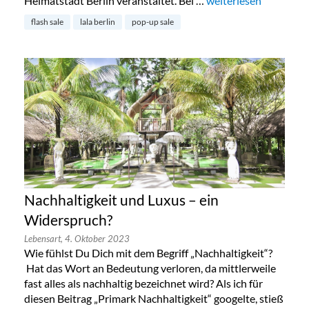
Heimatstadt Berlin veranstaltet. Bei …
„Lala Berlin Flash Sa
weiterlesen
flash sale
lala berlin
pop-up sale
Nachhaltigkeit und Luxus – ein
Widerspruch?
Lebensart,
4. Oktober 2023
Wie fühlst Du Dich mit dem Begriff „Nachhaltigkeit“?
Hat das Wort an Bedeutung verloren, da mittlerweile
fast alles als nachhaltig bezeichnet wird? Als ich für
diesen Beitrag „Primark Nachhaltigkeit“ googelte, stieß