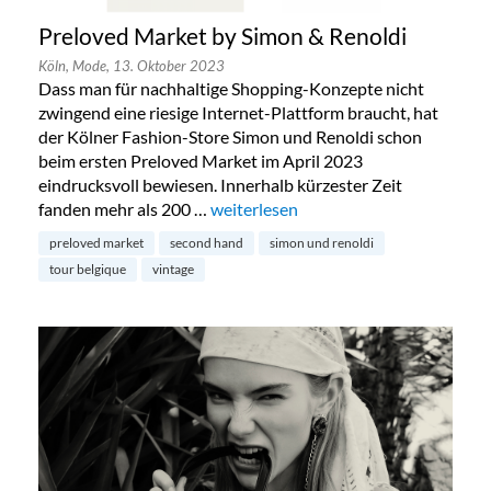
Preloved Market by Simon & Renoldi
Köln,
Mode,
13. Oktober 2023
Dass man für nachhaltige Shopping-Konzepte nicht
zwingend eine riesige Internet-Plattform braucht, hat
der Kölner Fashion-Store Simon und Renoldi schon
beim ersten Preloved Market im April 2023
eindrucksvoll bewiesen. Innerhalb kürzester Zeit
fanden mehr als 200 …
„Preloved Market by Simon & Renold
weiterlesen
preloved market
second hand
simon und renoldi
tour belgique
vintage