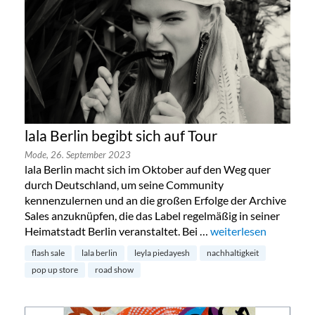
lala Berlin begibt sich auf Tour
Mode,
26. September 2023
lala Berlin macht sich im Oktober auf den Weg quer
durch Deutschland, um seine Community
kennenzulernen und an die großen Erfolge der Archive
Sales anzuknüpfen, die das Label regelmäßig in seiner
Heimatstadt Berlin veranstaltet. Bei …
„lala Berlin begibt sic
weiterlesen
flash sale
lala berlin
leyla piedayesh
nachhaltigkeit
pop up store
road show