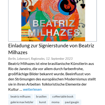
Einladung zur Signierstunde von Beatriz
Milhazes
Berlin,
Lebensart,
Regionales,
12. September 2023
Beatriz Milhazes ist eine brasilianische Künstlerin aus
Rio de Janeiro, die vor allem durch farbenfrohe,
großflächige Bilder bekannt wurde. Beeinflusst von
den Strömungen des europäischen Modernismus stellt
sie in ihren Arbeiten folkloristische Elemente der
Kultur …
„Einladung zur Signierstunde von Beatriz Milhazes“
weiterlesen
beatriz milhazes
brasilien
coffee table book
galerie max hetzler
kunst
moma
paul gaugin