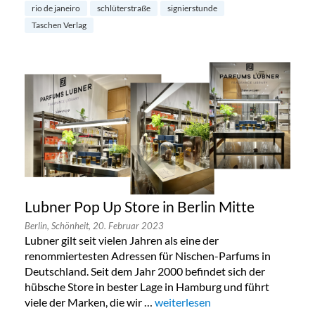
rio de janeiro
schlüterstraße
signierstunde
Taschen Verlag
Lubner Pop Up Store in Berlin Mitte
Berlin,
Schönheit,
20. Februar 2023
Lubner gilt seit vielen Jahren als eine der
renommiertesten Adressen für Nischen-Parfums in
Deutschland. Seit dem Jahr 2000 befindet sich der
hübsche Store in bester Lage in Hamburg und führt
viele der Marken, die wir …
„Lubner Pop Up Store in Berlin M
weiterlesen