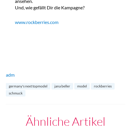
ansehen.
Und, wie gefällt Dir die Kampagne?
www.rockberries.com
adm
germany's next topmodel
jana beller
model
rockberries
schmuck
Ähnliche Artikel