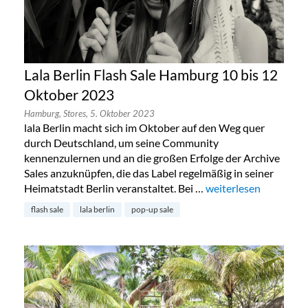
Lala Berlin Flash Sale Hamburg 10 bis 12
Oktober 2023
Hamburg,
Stores,
5. Oktober 2023
lala Berlin macht sich im Oktober auf den Weg quer
durch Deutschland, um seine Community
kennenzulernen und an die großen Erfolge der Archive
Sales anzuknüpfen, die das Label regelmäßig in seiner
Heimatstadt Berlin veranstaltet. Bei …
„Lala Berlin Flash Sa
weiterlesen
flash sale
lala berlin
pop-up sale