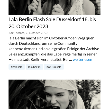
Lala Berlin Flash Sale Düsseldorf 18. bis
20. Oktober 2023
Köln,
Stores,
7. Oktober 2023
lala Berlin macht sich im Oktober auf den Weg quer
durch Deutschland, um seine Community
kennenzulernen und an die großen Erfolge der Archive
Sales anzuknüpfen, die das Label regelmäßig in seiner
Heimatstadt Berlin veranstaltet. Bei …
„Lala Berlin Flash Sal
weiterlesen
flash sale
lala berlin
pop-up sale