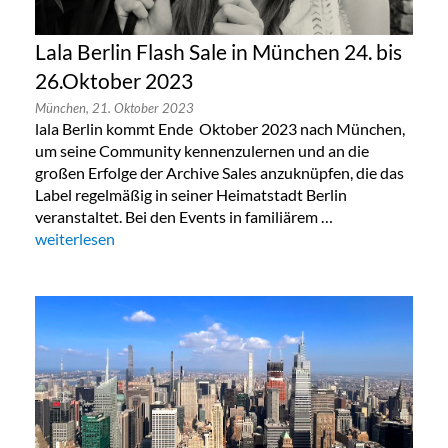
Lala Berlin Flash Sale in München 24. bis
26.Oktober 2023
München,
21. Oktober 2023
lala Berlin kommt Ende Oktober 2023 nach München,
um seine Community kennenzulernen und an die
großen Erfolge der Archive Sales anzuknüpfen, die das
Label regelmäßig in seiner Heimatstadt Berlin
veranstaltet. Bei den Events in familiärem …
„Lala Berlin Flash Sale in München 24. bis 26.Oktober 2023“
weiterlesen