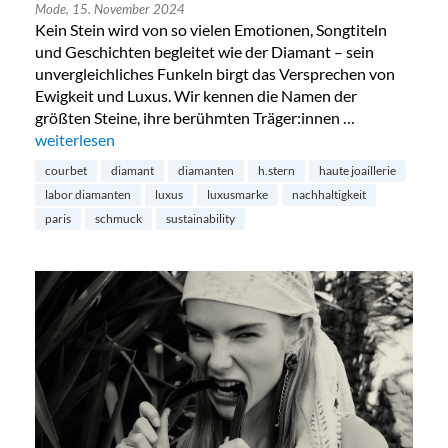
Mode,
15. November 2024
Kein Stein wird von so vielen Emotionen, Songtiteln
und Geschichten begleitet wie der Diamant – sein
unvergleichliches Funkeln birgt das Versprechen von
Ewigkeit und Luxus. Wir kennen die Namen der
größten Steine, ihre berühmten Träger:innen …
„Diamanten aus dem Labor – die Zukunft?“
weiterlesen
courbet
diamant
diamanten
h.stern
haute joaillerie
labor diamanten
luxus
luxusmarke
nachhaltigkeit
paris
schmuck
sustainability