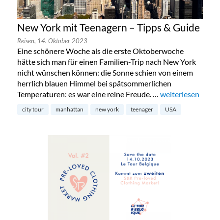
New York mit Teenagern – Tipps & Guide
Reisen,
14. Oktober 2023
Eine schönere Woche als die erste Oktoberwoche
hätte sich man für einen Familien-Trip nach New York
nicht wünschen können: die Sonne schien von einem
herrlich blauen Himmel bei spätsommerlichen
Temperaturen: es war eine reine Freude. …
„New York mit Te
weiterlesen
city tour
manhattan
new york
teenager
USA