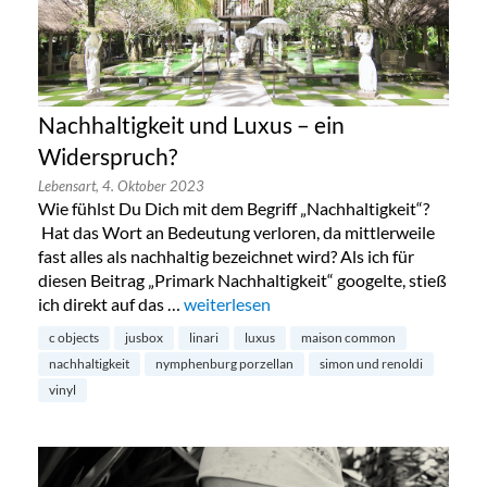
Nachhaltigkeit und Luxus – ein
Widerspruch?
Lebensart,
4. Oktober 2023
Wie fühlst Du Dich mit dem Begriff „Nachhaltigkeit“?
Hat das Wort an Bedeutung verloren, da mittlerweile
fast alles als nachhaltig bezeichnet wird? Als ich für
diesen Beitrag „Primark Nachhaltigkeit“ googelte, stieß
ich direkt auf das …
„Nachhaltigkeit und Luxus – ein Widers
weiterlesen
c objects
jusbox
linari
luxus
maison common
nachhaltigkeit
nymphenburg porzellan
simon und renoldi
vinyl