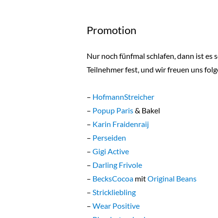
Promotion
Nur noch fünfmal schlafen, dann ist es 
Teilnehmer fest, und wir freuen uns fol
–
HofmannStreicher
–
Popup Paris
& Bakel
–
Karin Fraidenraij
–
Perseiden
–
Gigi Active
–
Darling Frivole
–
BecksCocoa
mit
Original Beans
–
Strickliebling
–
Wear Positive