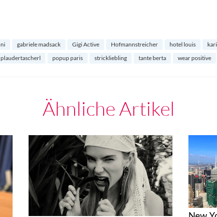
ni
gabriele madsack
Gigi Active
Hofmannstreicher
hotel louis
kari
plaudertascherl
popup paris
strickliebling
tante berta
wear positive
Ähnliche Artikel
New Yo