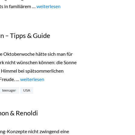
ts in familiärem …
„Lala Berlin Flash Sale in München 24. bis 26.O
weiterlesen
n – Tipps & Guide
te Oktoberwoche hätte sich man für
ork nicht wünschen können: die Sonne
en Himmel bei spätsommerlichen
 Freude. …
„New York mit Teenagern – Tipps & Guide“
weiterlesen
teenager
USA
mon & Renoldi
ing-Konzepte nicht zwingend eine