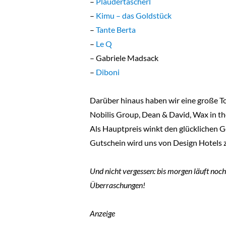
–
Plaudertascherl
–
Kimu – das Goldstück
–
Tante Berta
–
Le Q
– Gabriele Madsack
–
Diboni
Darüber hinaus haben wir eine große To
Nobilis Group, Dean & David, Wax in the
Als Hauptpreis winkt den glücklichen 
Gutschein wird uns von Design Hotels z
Und nicht vergessen: bis morgen läuft noc
Überraschungen!
Anzeige