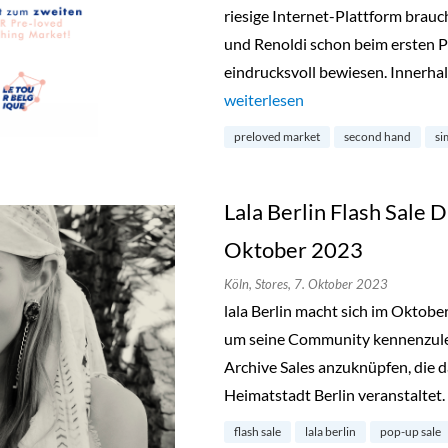
riesige Internet-Plattform brauc
und Renoldi schon beim ersten P
eindrucksvoll bewiesen. Innerhal
„Preloved Market by Simon & Re
weiterlesen
preloved market
second hand
si
Lala Berlin Flash Sale D
Oktober 2023
Köln,
Stores,
7. Oktober 2023
lala Berlin macht sich im Oktob
um seine Community kennenzuler
Archive Sales anzuknüpfen, die d
Heimatstadt Berlin veranstaltet.
flash sale
lala berlin
pop-up sale