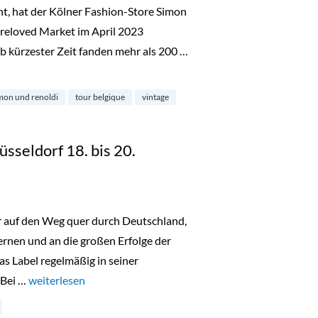
ht, hat der Kölner Fashion-Store Simon
reloved Market im April 2023
b kürzester Zeit fanden mehr als 200 …
noldi“
mon und renoldi
tour belgique
vintage
üsseldorf 18. bis 20.
er auf den Weg quer durch Deutschland,
nen und an die großen Erfolge der
as Label regelmäßig in seiner
 Bei …
„Lala Berlin Flash Sale Düsseldorf 18. bis 20. Oktober 2023“
weiterlesen