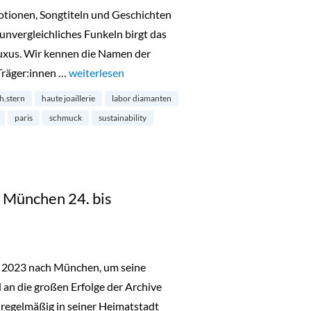
motionen, Songtiteln und Geschichten
 unvergleichliches Funkeln birgt das
uxus. Wir kennen die Namen der
Träger:innen …
„Diamanten aus dem Labor – die Zukunft?“
weiterlesen
h.stern
haute joaillerie
labor diamanten
paris
schmuck
sustainability
in München 24. bis
r 2023 nach München, um seine
n die großen Erfolge der Archive
 regelmäßig in seiner Heimatstadt