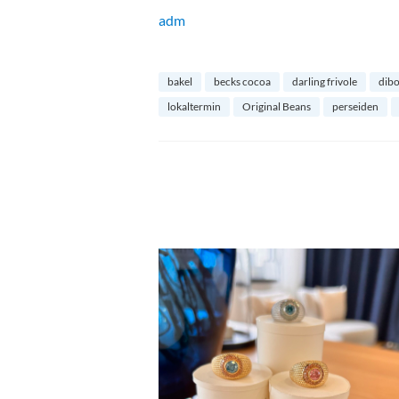
adm
bakel
becks cocoa
darling frivole
dibo
lokaltermin
Original Beans
perseiden