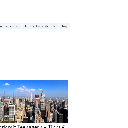
n fraidenraij
kimu - das goldstück
le q
rk mit Teenagern – Tipps &