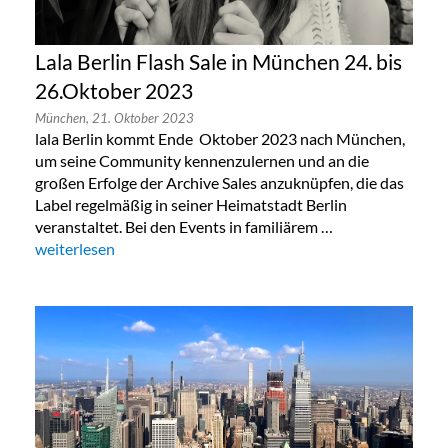
Lala Berlin Flash Sale in München 24. bis
26.Oktober 2023
München,
21. Oktober 2023
lala Berlin kommt Ende Oktober 2023 nach München,
um seine Community kennenzulernen und an die
großen Erfolge der Archive Sales anzuknüpfen, die das
Label regelmäßig in seiner Heimatstadt Berlin
veranstaltet. Bei den Events in familiärem …
„Lala Berlin Flash Sale in München 24. bis 26.Oktober 2023“
weiterlesen