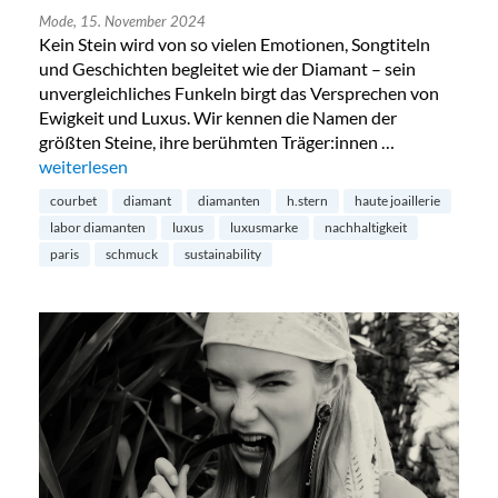
Mode,
15. November 2024
Kein Stein wird von so vielen Emotionen, Songtiteln
und Geschichten begleitet wie der Diamant – sein
unvergleichliches Funkeln birgt das Versprechen von
Ewigkeit und Luxus. Wir kennen die Namen der
größten Steine, ihre berühmten Träger:innen …
„Diamanten aus dem Labor – die Zukunft?“
weiterlesen
courbet
diamant
diamanten
h.stern
haute joaillerie
labor diamanten
luxus
luxusmarke
nachhaltigkeit
paris
schmuck
sustainability