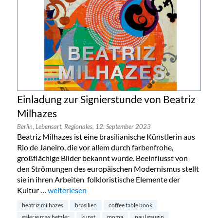
Einladung zur Signierstunde von Beatriz
Milhazes
Berlin,
Lebensart,
Regionales,
12. September 2023
Beatriz Milhazes ist eine brasilianische Künstlerin aus
Rio de Janeiro, die vor allem durch farbenfrohe,
großflächige Bilder bekannt wurde. Beeinflusst von
den Strömungen des europäischen Modernismus stellt
sie in ihren Arbeiten folkloristische Elemente der
Kultur …
„Einladung zur Signierstunde von Beatriz Milhazes“
weiterlesen
beatriz milhazes
brasilien
coffee table book
galerie max hetzler
kunst
moma
paul gaugin