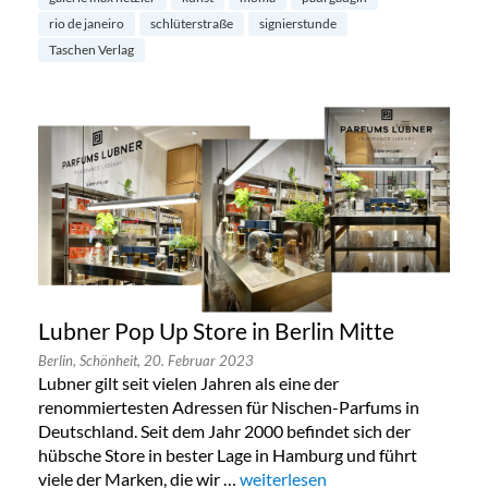
rio de janeiro
schlüterstraße
signierstunde
Taschen Verlag
Lubner Pop Up Store in Berlin Mitte
Berlin,
Schönheit,
20. Februar 2023
Lubner gilt seit vielen Jahren als eine der
renommiertesten Adressen für Nischen-Parfums in
Deutschland. Seit dem Jahr 2000 befindet sich der
hübsche Store in bester Lage in Hamburg und führt
viele der Marken, die wir …
„Lubner Pop Up Store in Berlin M
weiterlesen