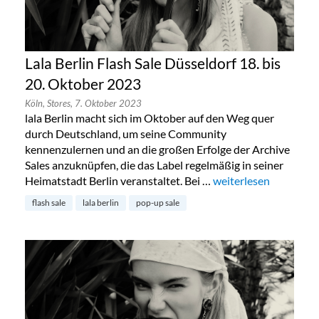
Lala Berlin Flash Sale Düsseldorf 18. bis
20. Oktober 2023
Köln,
Stores,
7. Oktober 2023
lala Berlin macht sich im Oktober auf den Weg quer
durch Deutschland, um seine Community
kennenzulernen und an die großen Erfolge der Archive
Sales anzuknüpfen, die das Label regelmäßig in seiner
Heimatstadt Berlin veranstaltet. Bei …
„Lala Berlin Flash Sal
weiterlesen
flash sale
lala berlin
pop-up sale