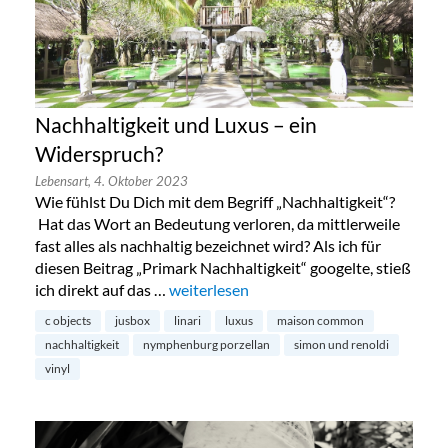
Nachhaltigkeit und Luxus – ein
Widerspruch?
Lebensart,
4. Oktober 2023
Wie fühlst Du Dich mit dem Begriff „Nachhaltigkeit“?
Hat das Wort an Bedeutung verloren, da mittlerweile
fast alles als nachhaltig bezeichnet wird? Als ich für
diesen Beitrag „Primark Nachhaltigkeit“ googelte, stieß
ich direkt auf das …
„Nachhaltigkeit und Luxus – ein Widers
weiterlesen
c objects
jusbox
linari
luxus
maison common
nachhaltigkeit
nymphenburg porzellan
simon und renoldi
vinyl