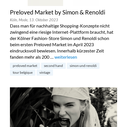
Preloved Market by Simon & Renoldi
Köln,
Mode,
13. Oktober 2023
Dass man für nachhaltige Shopping-Konzepte nicht
zwingend eine riesige Internet-Plattform braucht, hat
der Kölner Fashion-Store Simon und Renoldi schon
beim ersten Preloved Market im April 2023
eindrucksvoll bewiesen. Innerhalb kürzester Zeit
fanden mehr als 200 …
„Preloved Market by Simon & Renold
weiterlesen
preloved market
second hand
simon und renoldi
tour belgique
vintage