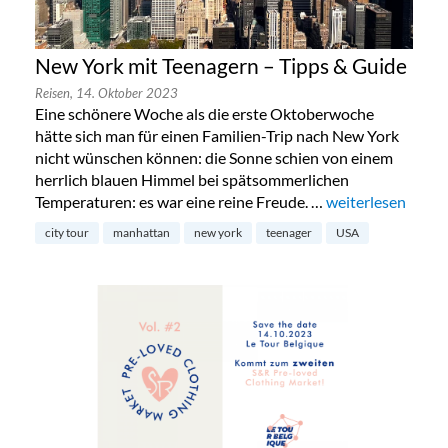
New York mit Teenagern – Tipps & Guide
Reisen,
14. Oktober 2023
Eine schönere Woche als die erste Oktoberwoche
hätte sich man für einen Familien-Trip nach New York
nicht wünschen können: die Sonne schien von einem
herrlich blauen Himmel bei spätsommerlichen
Temperaturen: es war eine reine Freude. …
„New York mit Te
weiterlesen
city tour
manhattan
new york
teenager
USA