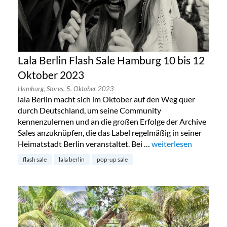
Lala Berlin Flash Sale Hamburg 10 bis 12
Oktober 2023
Hamburg,
Stores,
5. Oktober 2023
lala Berlin macht sich im Oktober auf den Weg quer
durch Deutschland, um seine Community
kennenzulernen und an die großen Erfolge der Archive
Sales anzuknüpfen, die das Label regelmäßig in seiner
Heimatstadt Berlin veranstaltet. Bei …
„Lala Berlin Flash Sa
weiterlesen
flash sale
lala berlin
pop-up sale