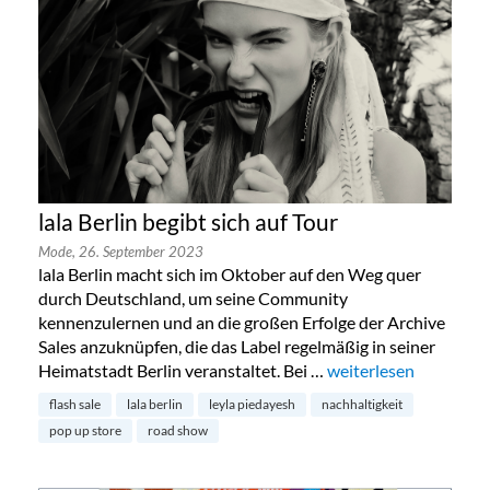
lala Berlin begibt sich auf Tour
Mode,
26. September 2023
lala Berlin macht sich im Oktober auf den Weg quer
durch Deutschland, um seine Community
kennenzulernen und an die großen Erfolge der Archive
Sales anzuknüpfen, die das Label regelmäßig in seiner
Heimatstadt Berlin veranstaltet. Bei …
„lala Berlin begibt sic
weiterlesen
flash sale
lala berlin
leyla piedayesh
nachhaltigkeit
pop up store
road show