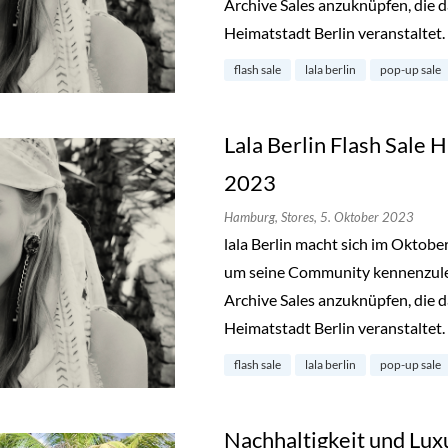
Archive Sales anzuknüpfen, die d
Heimatstadt Berlin veranstaltet.
flash sale
lala berlin
pop-up sale
Lala Berlin Flash Sale
2023
Hamburg,
Stores,
5. Oktober 2023
lala Berlin macht sich im Oktob
um seine Community kennenzuler
Archive Sales anzuknüpfen, die d
Heimatstadt Berlin veranstaltet.
flash sale
lala berlin
pop-up sale
Nachhaltigkeit und Lux