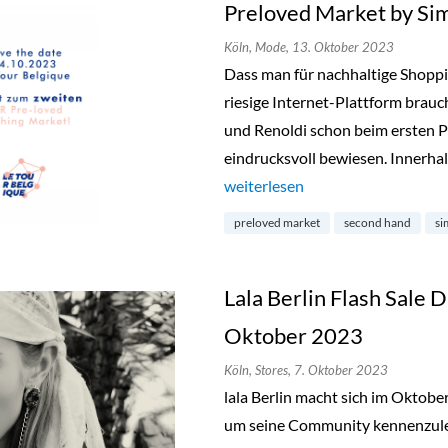
Preloved Market by Si
Köln,
Mode,
13. Oktober 2023
Dass man für nachhaltige Shopp
riesige Internet-Plattform brauc
und Renoldi schon beim ersten P
eindrucksvoll bewiesen. Innerhal
„Preloved Market by Simon & Re
weiterlesen
preloved market
second hand
si
Lala Berlin Flash Sale D
Oktober 2023
Köln,
Stores,
7. Oktober 2023
lala Berlin macht sich im Oktob
um seine Community kennenzuler