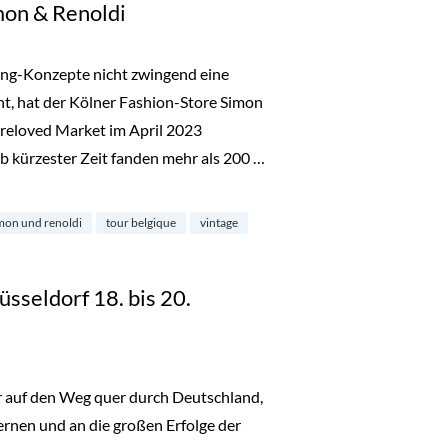
mon & Renoldi
ing-Konzepte nicht zwingend eine
ht, hat der Kölner Fashion-Store Simon
reloved Market im April 2023
b kürzester Zeit fanden mehr als 200 …
noldi“
mon und renoldi
tour belgique
vintage
üsseldorf 18. bis 20.
er auf den Weg quer durch Deutschland,
nen und an die großen Erfolge der