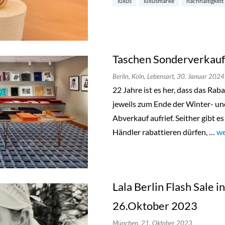
luxus
luxusmarke
nachhaltigkeit
Taschen Sonderverkauf 
Berlin,
Köln,
Lebensart,
30. Januar 2024
22 Jahre ist es her, dass das Ra
jeweils zum Ende der Winter- u
Abverkauf aufrief. Seither gibt e
Händler rabattieren dürfen, …
„T
we
Lala Berlin Flash Sale 
26.Oktober 2023
München,
21. Oktober 2023