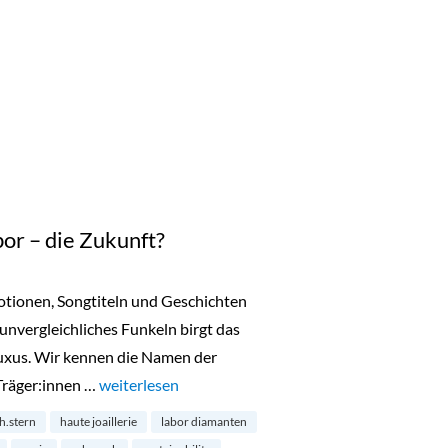
or – die Zukunft?
motionen, Songtiteln und Geschichten
 unvergleichliches Funkeln birgt das
uxus. Wir kennen die Namen der
Träger:innen …
„Diamanten aus dem Labor – die Zukunft?“
weiterlesen
h.stern
haute joaillerie
labor diamanten