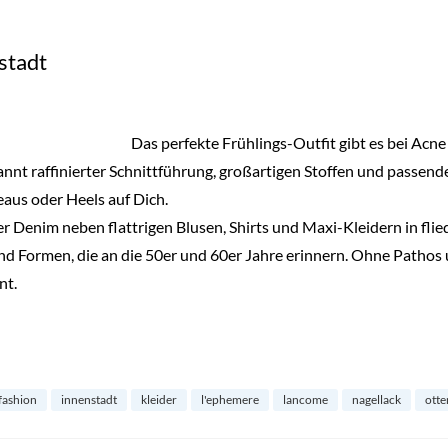
stadt
Das perfekte Frühlings-Outfit gibt es bei Acne
nnt raffinierter Schnittführung, großartigen Stoffen und passen
aus oder Heels auf Dich.
uer Denim neben flattrigen Blusen, Shirts und Maxi-Kleidern in flied
 Formen, die an die 50er und 60er Jahre erinnern. Ohne Pathos u
nt.
fashion
innenstadt
kleider
l'ephemere
lancome
nagellack
otte