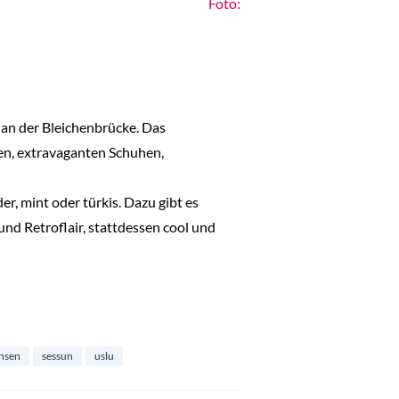
Foto:
 an der Bleichenbrücke. Das
den, extravaganten Schuhen,
er, mint oder türkis. Dazu gibt es
nd Retroflair, stattdessen cool und
nsen
sessun
uslu