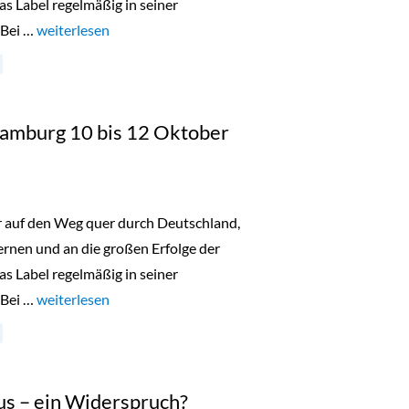
as Label regelmäßig in seiner
 Bei …
„Lala Berlin Flash Sale Düsseldorf 18. bis 20. Oktober 2023“
weiterlesen
 Hamburg 10 bis 12 Oktober
er auf den Weg quer durch Deutschland,
nen und an die großen Erfolge der
as Label regelmäßig in seiner
 Bei …
„Lala Berlin Flash Sale Hamburg 10 bis 12 Oktober 2023“
weiterlesen
us – ein Widerspruch?