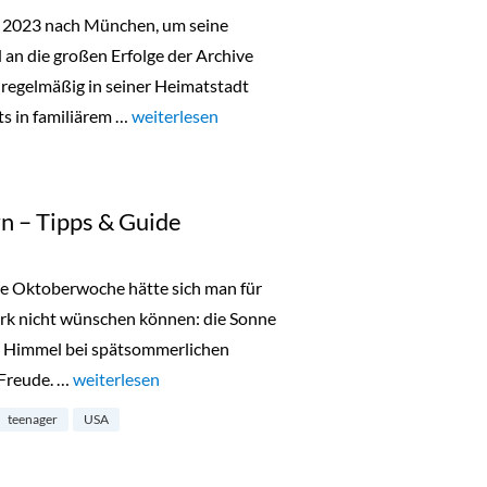
r 2023 nach München, um seine
n die großen Erfolge der Archive
 regelmäßig in seiner Heimatstadt
ts in familiärem …
„Lala Berlin Flash Sale in München 24. bis 26.O
weiterlesen
n – Tipps & Guide
te Oktoberwoche hätte sich man für
ork nicht wünschen können: die Sonne
en Himmel bei spätsommerlichen
 Freude. …
„New York mit Teenagern – Tipps & Guide“
weiterlesen
teenager
USA