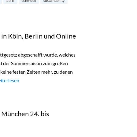
paris
schmuck
sustainability
in Köln, Berlin und Online
battgesetz abgeschafft wurde, welches
nd der Sommersaison zum großen
s keine festen Zeiten mehr, zu denen
aschen Sonderverkauf in Köln, Berlin und Online“
iterlesen
in München 24. bis