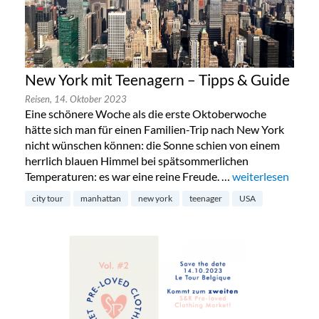
New York mit Teenagern – Tipps & Guide
Reisen,
14. Oktober 2023
Eine schönere Woche als die erste Oktoberwoche
hätte sich man für einen Familien-Trip nach New York
nicht wünschen können: die Sonne schien von einem
herrlich blauen Himmel bei spätsommerlichen
Temperaturen: es war eine reine Freude. …
„New York mit Te
weiterlesen
city tour
manhattan
new york
teenager
USA