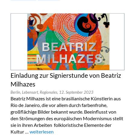
Einladung zur Signierstunde von Beatriz
Milhazes
Berlin,
Lebensart,
Regionales,
12. September 2023
Beatriz Milhazes ist eine brasilianische Künstlerin aus
Rio de Janeiro, die vor allem durch farbenfrohe,
großflächige Bilder bekannt wurde. Beeinflusst von
den Strömungen des europäischen Modernismus stellt
sie in ihren Arbeiten folkloristische Elemente der
Kultur …
„Einladung zur Signierstunde von Beatriz Milhazes“
weiterlesen