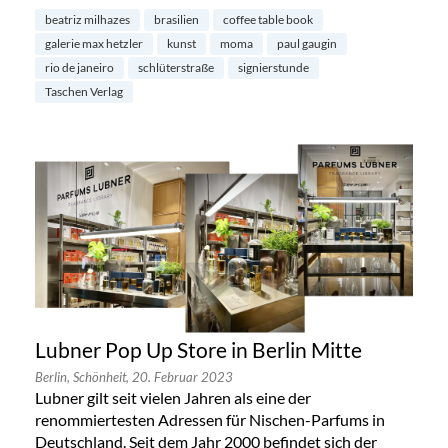
beatriz milhazes
brasilien
coffee table book
galerie max hetzler
kunst
moma
paul gaugin
rio de janeiro
schlüterstraße
signierstunde
Taschen Verlag
Lubner Pop Up Store in Berlin Mitte
Berlin,
Schönheit,
20. Februar 2023
Lubner gilt seit vielen Jahren als eine der
renommiertesten Adressen für Nischen-Parfums in
Deutschland. Seit dem Jahr 2000 befindet sich der