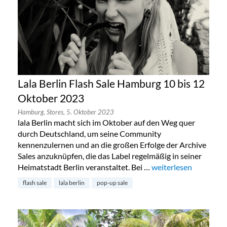
Lala Berlin Flash Sale Hamburg 10 bis 12
Oktober 2023
Hamburg,
Stores,
5. Oktober 2023
lala Berlin macht sich im Oktober auf den Weg quer
durch Deutschland, um seine Community
kennenzulernen und an die großen Erfolge der Archive
Sales anzuknüpfen, die das Label regelmäßig in seiner
Heimatstadt Berlin veranstaltet. Bei …
„Lala Berlin Flash Sa
weiterlesen
flash sale
lala berlin
pop-up sale