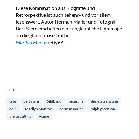
Diese Kombination aus Biografie und
Retrospektive ist auch sehens- und vor allem
lesenswert. Autor Norman Mailer und Fotograf
Bert Stern erschaffen eine unglaubliche Hommage
an die glamouröse Göttin.
Marilyn Monroe
, 49,99
adm
arte
bert stern
Bildband
biografie
die letzte sitzung
doku
Marilyn Monroe
norman mailer
ralph greenson
the last sitting
Vogue