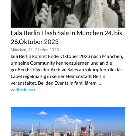
Lala Berlin Flash Sale in München 24. bis
26.Oktober 2023
München,
21. Oktober 2023
lala Berlin kommt Ende Oktober 2023 nach München,
um seine Community kennenzulernen und an die
großen Erfolge der Archive Sales anzuknüpfen, die das
Label regelmäßig in seiner Heimatstadt Berlin
veranstaltet. Bei den Events in familiärem …
„Lala Berlin Flash Sale in München 24. bis 26.Oktober 2023“
weiterlesen