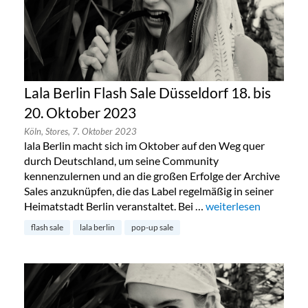
Lala Berlin Flash Sale Düsseldorf 18. bis
20. Oktober 2023
Köln,
Stores,
7. Oktober 2023
lala Berlin macht sich im Oktober auf den Weg quer
durch Deutschland, um seine Community
kennenzulernen und an die großen Erfolge der Archive
Sales anzuknüpfen, die das Label regelmäßig in seiner
Heimatstadt Berlin veranstaltet. Bei …
„Lala Berlin Flash Sal
weiterlesen
flash sale
lala berlin
pop-up sale