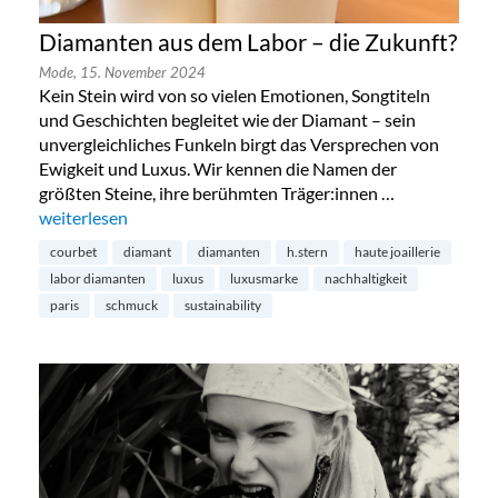
Diamanten aus dem Labor – die Zukunft?
Mode,
15. November 2024
Kein Stein wird von so vielen Emotionen, Songtiteln
und Geschichten begleitet wie der Diamant – sein
unvergleichliches Funkeln birgt das Versprechen von
Ewigkeit und Luxus. Wir kennen die Namen der
größten Steine, ihre berühmten Träger:innen …
„Diamanten aus dem Labor – die Zukunft?“
weiterlesen
courbet
diamant
diamanten
h.stern
haute joaillerie
labor diamanten
luxus
luxusmarke
nachhaltigkeit
paris
schmuck
sustainability