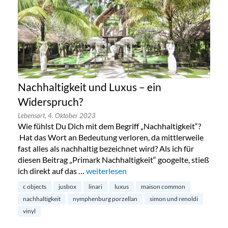
Nachhaltigkeit und Luxus – ein
Widerspruch?
Lebensart,
4. Oktober 2023
Wie fühlst Du Dich mit dem Begriff „Nachhaltigkeit“?
Hat das Wort an Bedeutung verloren, da mittlerweile
fast alles als nachhaltig bezeichnet wird? Als ich für
diesen Beitrag „Primark Nachhaltigkeit“ googelte, stieß
ich direkt auf das …
„Nachhaltigkeit und Luxus – ein Widers
weiterlesen
c objects
jusbox
linari
luxus
maison common
nachhaltigkeit
nymphenburg porzellan
simon und renoldi
vinyl