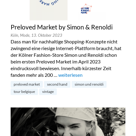
Preloved Market by Simon & Renoldi
Köln,
Mode,
13. Oktober 2023
Dass man für nachhaltige Shopping-Konzepte nicht
zwingend eine riesige Internet-Plattform braucht, hat
der Kölner Fashion-Store Simon und Renoldi schon
beim ersten Preloved Market im April 2023
eindrucksvoll bewiesen. Innerhalb kürzester Zeit
fanden mehr als 200 …
„Preloved Market by Simon & Renold
weiterlesen
preloved market
second hand
simon und renoldi
tour belgique
vintage