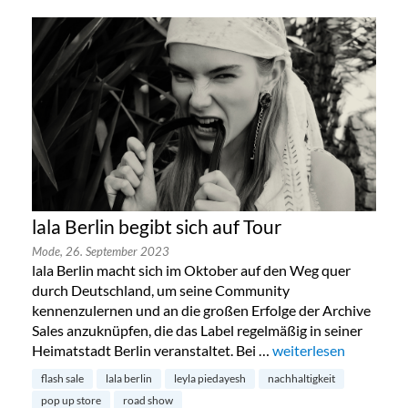
lala Berlin begibt sich auf Tour
Mode,
26. September 2023
lala Berlin macht sich im Oktober auf den Weg quer
durch Deutschland, um seine Community
kennenzulernen und an die großen Erfolge der Archive
Sales anzuknüpfen, die das Label regelmäßig in seiner
Heimatstadt Berlin veranstaltet. Bei …
„lala Berlin begibt sic
weiterlesen
flash sale
lala berlin
leyla piedayesh
nachhaltigkeit
pop up store
road show