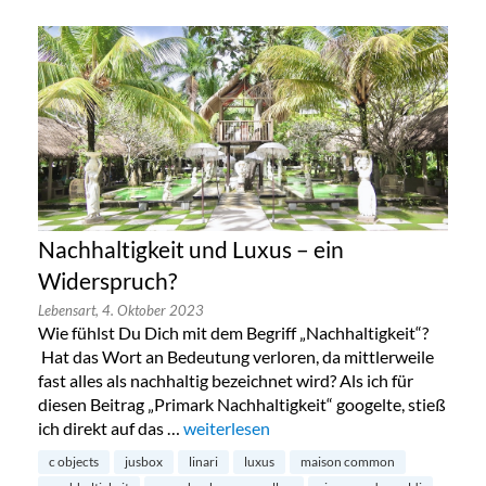
Nachhaltigkeit und Luxus – ein
Widerspruch?
Lebensart,
4. Oktober 2023
Wie fühlst Du Dich mit dem Begriff „Nachhaltigkeit“?
Hat das Wort an Bedeutung verloren, da mittlerweile
fast alles als nachhaltig bezeichnet wird? Als ich für
diesen Beitrag „Primark Nachhaltigkeit“ googelte, stieß
ich direkt auf das …
„Nachhaltigkeit und Luxus – ein Widers
weiterlesen
c objects
jusbox
linari
luxus
maison common