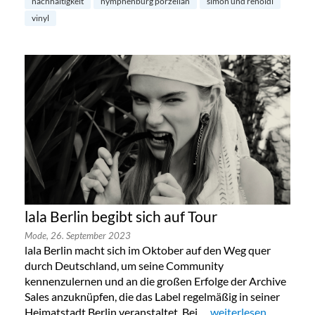
nachhaltigkeit
nymphenburg porzellan
simon und renoldi
vinyl
lala Berlin begibt sich auf Tour
Mode,
26. September 2023
lala Berlin macht sich im Oktober auf den Weg quer
durch Deutschland, um seine Community
kennenzulernen und an die großen Erfolge der Archive
Sales anzuknüpfen, die das Label regelmäßig in seiner
Heimatstadt Berlin veranstaltet. Bei …
„lala Berlin begibt sic
weiterlesen