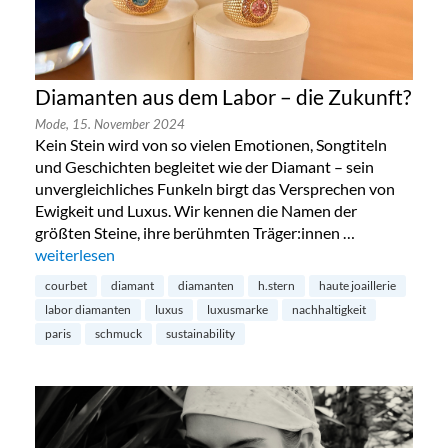
Diamanten aus dem Labor – die Zukunft?
Mode,
15. November 2024
Kein Stein wird von so vielen Emotionen, Songtiteln
und Geschichten begleitet wie der Diamant – sein
unvergleichliches Funkeln birgt das Versprechen von
Ewigkeit und Luxus. Wir kennen die Namen der
größten Steine, ihre berühmten Träger:innen …
„Diamanten aus dem Labor – die Zukunft?“
weiterlesen
courbet
diamant
diamanten
h.stern
haute joaillerie
labor diamanten
luxus
luxusmarke
nachhaltigkeit
paris
schmuck
sustainability