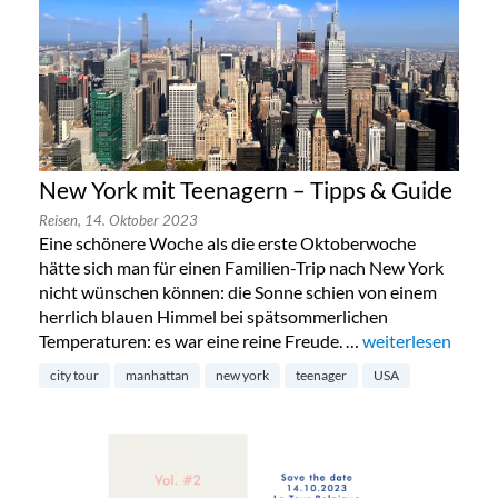
New York mit Teenagern – Tipps & Guide
Reisen,
14. Oktober 2023
Eine schönere Woche als die erste Oktoberwoche
hätte sich man für einen Familien-Trip nach New York
nicht wünschen können: die Sonne schien von einem
herrlich blauen Himmel bei spätsommerlichen
Temperaturen: es war eine reine Freude. …
„New York mit Te
weiterlesen
city tour
manhattan
new york
teenager
USA