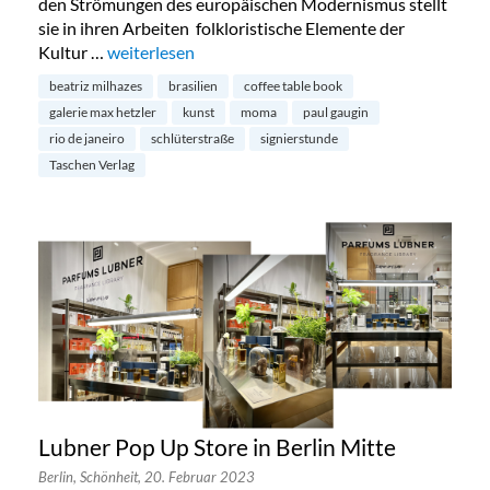
den Strömungen des europäischen Modernismus stellt
sie in ihren Arbeiten folkloristische Elemente der
Kultur …
„Einladung zur Signierstunde von Beatriz Milhazes“
weiterlesen
beatriz milhazes
brasilien
coffee table book
galerie max hetzler
kunst
moma
paul gaugin
rio de janeiro
schlüterstraße
signierstunde
Taschen Verlag
Lubner Pop Up Store in Berlin Mitte
Berlin,
Schönheit,
20. Februar 2023