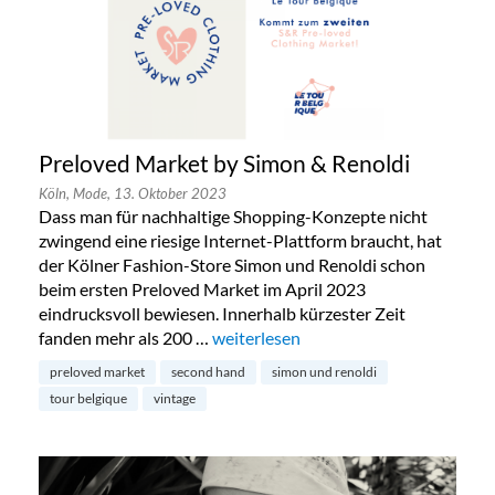
Preloved Market by Simon & Renoldi
Köln,
Mode,
13. Oktober 2023
Dass man für nachhaltige Shopping-Konzepte nicht
zwingend eine riesige Internet-Plattform braucht, hat
der Kölner Fashion-Store Simon und Renoldi schon
beim ersten Preloved Market im April 2023
eindrucksvoll bewiesen. Innerhalb kürzester Zeit
fanden mehr als 200 …
„Preloved Market by Simon & Renold
weiterlesen
preloved market
second hand
simon und renoldi
tour belgique
vintage