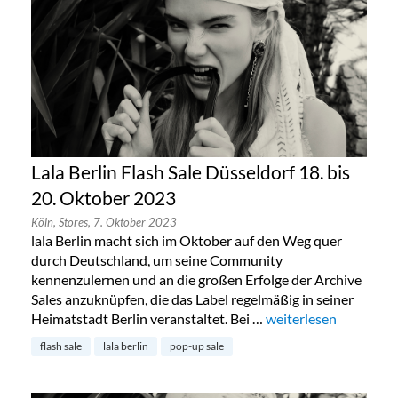
Lala Berlin Flash Sale Düsseldorf 18. bis
20. Oktober 2023
Köln,
Stores,
7. Oktober 2023
lala Berlin macht sich im Oktober auf den Weg quer
durch Deutschland, um seine Community
kennenzulernen und an die großen Erfolge der Archive
Sales anzuknüpfen, die das Label regelmäßig in seiner
Heimatstadt Berlin veranstaltet. Bei …
„Lala Berlin Flash Sal
weiterlesen
flash sale
lala berlin
pop-up sale