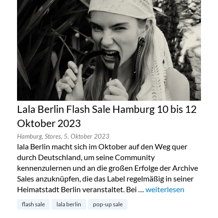
Lala Berlin Flash Sale Hamburg 10 bis 12
Oktober 2023
Hamburg,
Stores,
5. Oktober 2023
lala Berlin macht sich im Oktober auf den Weg quer
durch Deutschland, um seine Community
kennenzulernen und an die großen Erfolge der Archive
Sales anzuknüpfen, die das Label regelmäßig in seiner
Heimatstadt Berlin veranstaltet. Bei …
„Lala Berlin Flash Sa
weiterlesen
flash sale
lala berlin
pop-up sale