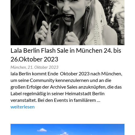
Lala Berlin Flash Sale in München 24. bis
26.Oktober 2023
München,
21. Oktober 2023
lala Berlin kommt Ende Oktober 2023 nach München,
um seine Community kennenzulernen und an die
großen Erfolge der Archive Sales anzuknüpfen, die das
Label regelmäßig in seiner Heimatstadt Berlin
veranstaltet. Bei den Events in familiärem …
„Lala Berlin Flash Sale in München 24. bis 26.Oktober 2023“
weiterlesen